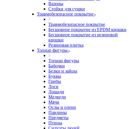
Вазоны
Стойки для сушки
Травмобезопасное покрытие
Травмобезопасное покрытие
Бесшовное покрытие из EPDM крошки
Бесшовное покрытие из резиновой
крошки
Резиновая плитка
Топиар фигуры
Топиар фигуры
Бабочки
Белки и зайцы
Буквы
Грибы
Лоси
Лошади
Медведи
Мячи
Ослы и олени
Павлины
Предметы
Птицы
Силуэты людей