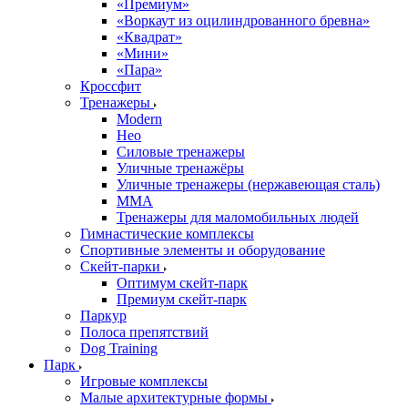
«Премиум»
«Воркаут из оцилиндрованного бревна»
«Квадрат»
«Мини»
«Пара»
Кроссфит
Тренажеры
Modern
Нео
Силовые тренажеры
Уличные тренажёры
Уличные тренажеры (нержавеющая сталь)
ММА
Тренажеры для маломобильных людей
Гимнастические комплексы
Спортивные элементы и оборудование
Скейт-парки
Оптимум скейт-парк
Премиум скейт-парк
Паркур
Полоса препятствий
Dog Training
Парк
Игровые комплексы
Малые архитектурные формы