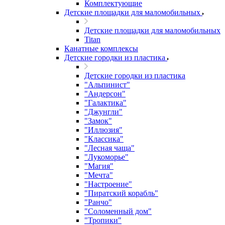
Комплектующие
Детские площадки для маломобильных
Детские площадки для маломобильных
Titan
Канатные комплексы
Детские городки из пластика
Детские городки из пластика
"Альпинист"
"Андерсон"
"Галактика"
"Джунгли"
"Замок"
"Иллюзия"
"Классика"
"Лесная чаща"
"Лукоморье"
"Магия"
"Мечта"
"Настроение"
"Пиратский корабль"
"Ранчо"
"Соломенный дом"
"Тропики"