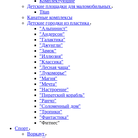
Комплектующие
Детские площадки для маломобильных
Titan
Канатные комплексы
Детские городки из пластика
"Альпинист"
"Андерсон"
"Галактика"
"Джунгли"
"Замок"
"Иллюзия"
"Классика"
"Лесная чаща"
"Лукоморье"
"Магия"
"Мечта"
"Настроение"
"Пиратский корабль"
"Ранчо"
"Соломенный дом"
"Тропики"
"Фантастика"
"Фитнес"
Спорт
Воркаут