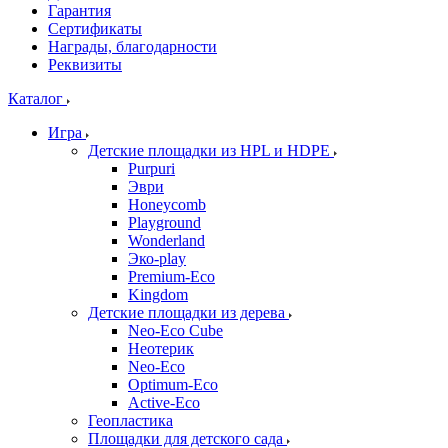
Гарантия
Сертификаты
Награды, благодарности
Реквизиты
Каталог
Игра
Детские площадки из HPL и HDPE
Purpuri
Эври
Honeycomb
Playground
Wonderland
Эко-play
Premium-Eco
Kingdom
Детские площадки из дерева
Neo-Eco Cube
Неотерик
Neo-Eco
Оptimum-Еco
Active-Eco
Геопластика
Площадки для детского сада