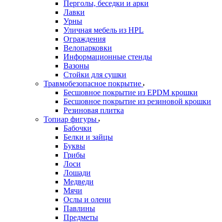
Перголы, беседки и арки
Лавки
Урны
Уличная мебель из HPL
Ограждения
Велопарковки
Информационные стенды
Вазоны
Стойки для сушки
Травмобезопасное покрытие
Бесшовное покрытие из EPDM крошки
Бесшовное покрытие из резиновой крошки
Резиновая плитка
Топиар фигуры
Бабочки
Белки и зайцы
Буквы
Грибы
Лоси
Лошади
Медведи
Мячи
Ослы и олени
Павлины
Предметы