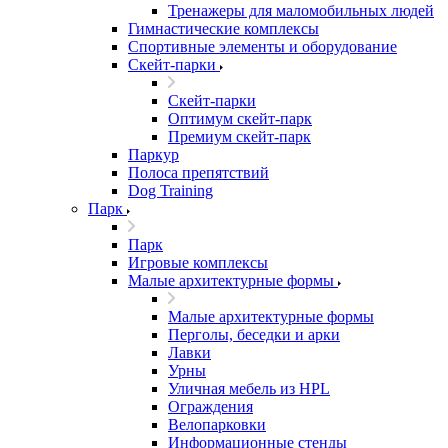
Тренажеры для маломобильных людей
Гимнастические комплексы
Спортивные элементы и оборудование
Скейт-парки
Скейт-парки
Оптимум скейт-парк
Премиум скейт-парк
Паркур
Полоса препятствий
Dog Training
Парк
Парк
Игровые комплексы
Малые архитектурные формы
Малые архитектурные формы
Перголы, беседки и арки
Лавки
Урны
Уличная мебель из HPL
Ограждения
Велопарковки
Информационные стенды