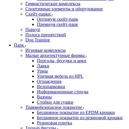
Гимнастические комплексы
Спортивные элементы и оборудование
Скейт-парки
Оптимум скейт-парк
Премиум скейт-парк
Паркур
Полоса препятствий
Dog Training
Парк
Игровые комплексы
Малые архитектурные формы
Перголы, беседки и арки
Лавки
Урны
Уличная мебель из HPL
Ограждения
Велопарковки
Информационные стенды
Вазоны
Стойки для сушки
Травмобезопасное покрытие
Бесшовное покрытие из EPDM крошки
Бесшовное покрытие из резиновой крошки
Резиновая плитка
Топиар фигуры