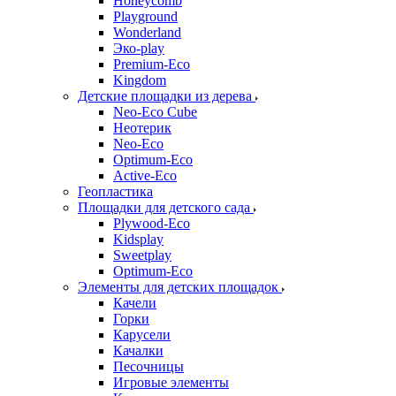
Honeycomb
Playground
Wonderland
Эко-play
Premium-Eco
Kingdom
Детские площадки из дерева
Neo-Eco Cube
Неотерик
Neo-Eco
Оptimum-Еco
Active-Eco
Геопластика
Площадки для детского сада
Plywood-Eco
Kidsplay
Sweetplay
Оptimum-Еco
Элементы для детских площадок
Качели
Горки
Карусели
Качалки
Песочницы
Игровые элементы