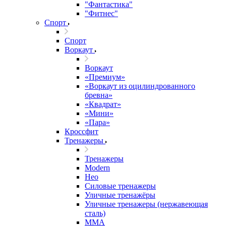
"Фантастика"
"Фитнес"
Спорт
Спорт
Воркаут
Воркаут
«Премиум»
«Воркаут из оцилиндрованного
бревна»
«Квадрат»
«Мини»
«Пара»
Кроссфит
Тренажеры
Тренажеры
Modern
Нео
Силовые тренажеры
Уличные тренажёры
Уличные тренажеры (нержавеющая
сталь)
ММА