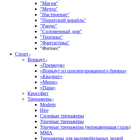
"Магия"
"Мечта"
"Настроение"
"Пиратский корабль"
"Ранчо"
"Соломенный дом"
"Тропики"
"Фантастика"
"Фитнес"
Спорт
Воркаут
«Премиум»
«Воркаут из оцилиндрованного бревна»
«Квадрат»
«Мини»
«Пара»
Кроссфит
Тренажеры
Modern
Нео
Силовые тренажеры
Уличные тренажёры
Уличные тренажеры (нержавеющая сталь)
ММА
Тренажеры для маломобильных людей