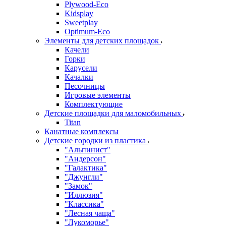
Plywood-Eco
Kidsplay
Sweetplay
Оptimum-Еco
Элементы для детских площадок
Качели
Горки
Карусели
Качалки
Песочницы
Игровые элементы
Комплектующие
Детские площадки для маломобильных
Titan
Канатные комплексы
Детские городки из пластика
"Альпинист"
"Андерсон"
"Галактика"
"Джунгли"
"Замок"
"Иллюзия"
"Классика"
"Лесная чаща"
"Лукоморье"