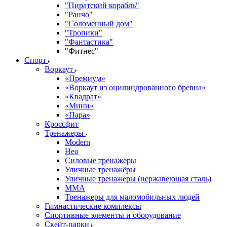
"Пиратский корабль"
"Ранчо"
"Соломенный дом"
"Тропики"
"Фантастика"
"Фитнес"
Спорт
Воркаут
«Премиум»
«Воркаут из оцилиндрованного бревна»
«Квадрат»
«Мини»
«Пара»
Кроссфит
Тренажеры
Modern
Нео
Силовые тренажеры
Уличные тренажёры
Уличные тренажеры (нержавеющая сталь)
ММА
Тренажеры для маломобильных людей
Гимнастические комплексы
Спортивные элементы и оборудование
Скейт-парки