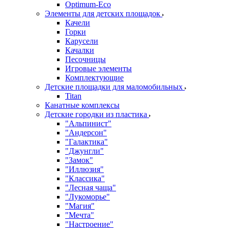
Оptimum-Еco
Элементы для детских площадок
Качели
Горки
Карусели
Качалки
Песочницы
Игровые элементы
Комплектующие
Детские площадки для маломобильных
Titan
Канатные комплексы
Детские городки из пластика
"Альпинист"
"Андерсон"
"Галактика"
"Джунгли"
"Замок"
"Иллюзия"
"Классика"
"Лесная чаща"
"Лукоморье"
"Магия"
"Мечта"
"Настроение"