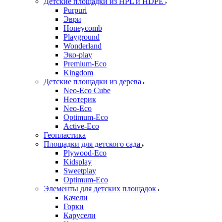
Детские площадки из HPL и HDPE
Purpuri
Эври
Honeycomb
Playground
Wonderland
Эко-play
Premium-Eco
Kingdom
Детские площадки из дерева
Neo-Eco Cube
Неотерик
Neo-Eco
Оptimum-Еco
Active-Eco
Геопластика
Площадки для детского сада
Plywood-Eco
Kidsplay
Sweetplay
Оptimum-Еco
Элементы для детских площадок
Качели
Горки
Карусели