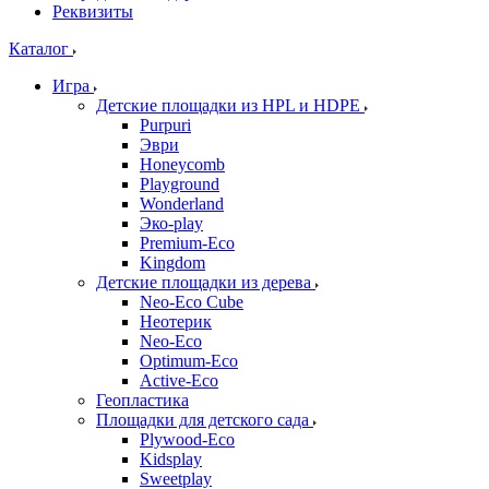
Реквизиты
Каталог
Игра
Детские площадки из HPL и HDPE
Purpuri
Эври
Honeycomb
Playground
Wonderland
Эко-play
Premium-Eco
Kingdom
Детские площадки из дерева
Neo-Eco Cube
Неотерик
Neo-Eco
Оptimum-Еco
Active-Eco
Геопластика
Площадки для детского сада
Plywood-Eco
Kidsplay
Sweetplay