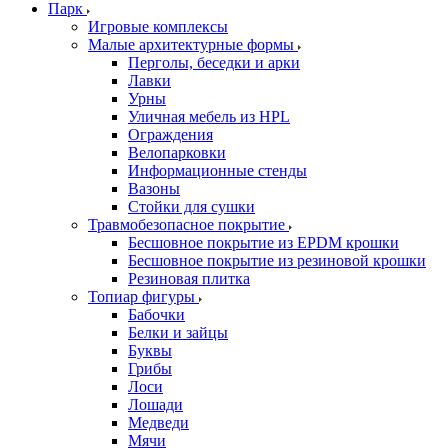
Парк
Игровые комплексы
Малые архитектурные формы
Перголы, беседки и арки
Лавки
Урны
Уличная мебель из HPL
Ограждения
Велопарковки
Информационные стенды
Вазоны
Стойки для сушки
Травмобезопасное покрытие
Бесшовное покрытие из EPDM крошки
Бесшовное покрытие из резиновой крошки
Резиновая плитка
Топиар фигуры
Бабочки
Белки и зайцы
Буквы
Грибы
Лоси
Лошади
Медведи
Мячи