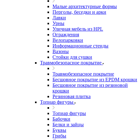
Малые архитектурные формы
Перголы, беседки и арки
Лавки
Урны
Уличная мебель из HPL
Ограждения
Велопарковки
Информационные стенды
Вазоны
Стойки для сушки
Травмобезопасное покрытие
Травмобезопасное покрытие
Бесшовное покрытие из EPDM крошки
Бесшовное покрытие из резиновой
крошки
Резиновая плитка
Топиар фигуры
Топиар фигуры
Бабочки
Белки и зайцы
Буквы
Грибы