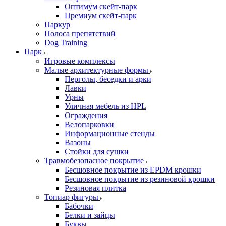
Оптимум скейт-парк
Премиум скейт-парк
Паркур
Полоса препятствий
Dog Training
Парк
Игровые комплексы
Малые архитектурные формы
Перголы, беседки и арки
Лавки
Урны
Уличная мебель из HPL
Ограждения
Велопарковки
Информационные стенды
Вазоны
Стойки для сушки
Травмобезопасное покрытие
Бесшовное покрытие из EPDM крошки
Бесшовное покрытие из резиновой крошки
Резиновая плитка
Топиар фигуры
Бабочки
Белки и зайцы
Буквы