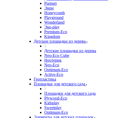
Purpuri
Эври
Honeycomb
Playground
Wonderland
Эко-play
Premium-Eco
Kingdom
Детские площадки из дерева
Детские площадки из дерева
Neo-Eco Cube
Неотерик
Neo-Eco
Оptimum-Еco
Active-Eco
Геопластика
Площадки для детского сада
Площадки для детского сада
Plywood-Eco
Kidsplay
Sweetplay
Оptimum-Еco
Элементы для детских площадок