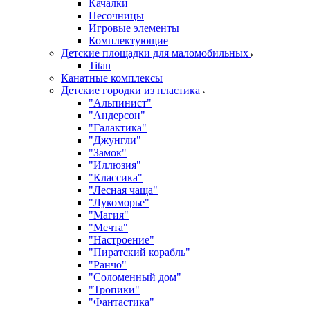
Качалки
Песочницы
Игровые элементы
Комплектующие
Детские площадки для маломобильных
Titan
Канатные комплексы
Детские городки из пластика
"Альпинист"
"Андерсон"
"Галактика"
"Джунгли"
"Замок"
"Иллюзия"
"Классика"
"Лесная чаща"
"Лукоморье"
"Магия"
"Мечта"
"Настроение"
"Пиратский корабль"
"Ранчо"
"Соломенный дом"
"Тропики"
"Фантастика"