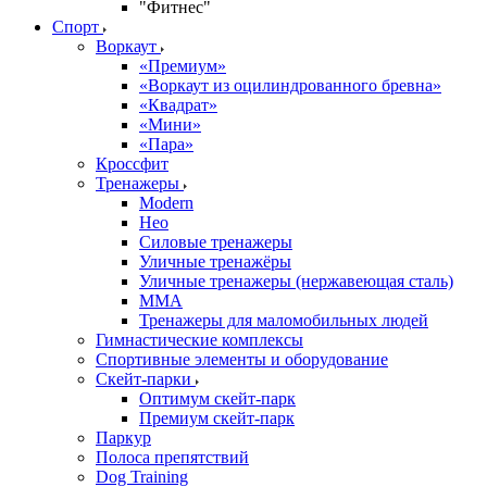
"Фитнес"
Спорт
Воркаут
«Премиум»
«Воркаут из оцилиндрованного бревна»
«Квадрат»
«Мини»
«Пара»
Кроссфит
Тренажеры
Modern
Нео
Силовые тренажеры
Уличные тренажёры
Уличные тренажеры (нержавеющая сталь)
ММА
Тренажеры для маломобильных людей
Гимнастические комплексы
Спортивные элементы и оборудование
Скейт-парки
Оптимум скейт-парк
Премиум скейт-парк
Паркур
Полоса препятствий
Dog Training