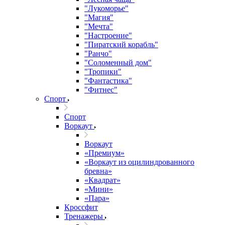
"Лукоморье"
"Магия"
"Мечта"
"Настроение"
"Пиратский корабль"
"Ранчо"
"Соломенный дом"
"Тропики"
"Фантастика"
"Фитнес"
Спорт
Спорт
Воркаут
Воркаут
«Премиум»
«Воркаут из оцилиндрованного
бревна»
«Квадрат»
«Мини»
«Пара»
Кроссфит
Тренажеры