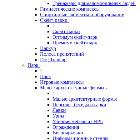
Тренажеры для маломобильных людей
Гимнастические комплексы
Спортивные элементы и оборудование
Скейт-парки
Скейт-парки
Оптимум скейт-парк
Премиум скейт-парк
Паркур
Полоса препятствий
Dog Training
Парк
Парк
Игровые комплексы
Малые архитектурные формы
Малые архитектурные формы
Перголы, беседки и арки
Лавки
Урны
Уличная мебель из HPL
Ограждения
Велопарковки
Информационные стенды