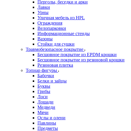
Перголы, беседки и арки
Лавки
Урны
Уличная мебель из HPL
Ограждения
Велопарковки
Информационные стенды
Вазоны
Стойки для сушки
Травмобезопасное покрытие
Бесшовное покрытие из EPDM крошки
Бесшовное покрытие из резиновой крошки
Резиновая плитка
Топиар фигуры
Бабочки
Белки и зайцы
Буквы
Грибы
Лоси
Лошади
Медведи
Мячи
Ослы и олени
Павлины
Предметы