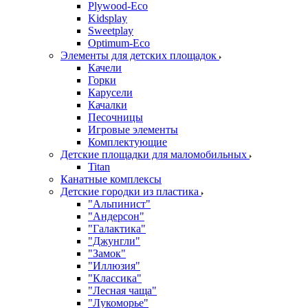
Plywood-Eco
Kidsplay
Sweetplay
Оptimum-Еco
Элементы для детских площадок
Качели
Горки
Карусели
Качалки
Песочницы
Игровые элементы
Комплектующие
Детские площадки для маломобильных
Titan
Канатные комплексы
Детские городки из пластика
"Альпинист"
"Андерсон"
"Галактика"
"Джунгли"
"Замок"
"Иллюзия"
"Классика"
"Лесная чаща"
"Лукоморье"