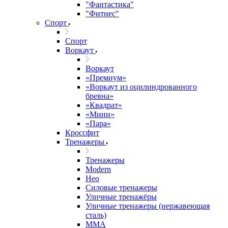
"Фантастика"
"Фитнес"
Спорт
Спорт
Воркаут
Воркаут
«Премиум»
«Воркаут из оцилиндрованного
бревна»
«Квадрат»
«Мини»
«Пара»
Кроссфит
Тренажеры
Тренажеры
Modern
Нео
Силовые тренажеры
Уличные тренажёры
Уличные тренажеры (нержавеющая
сталь)
ММА