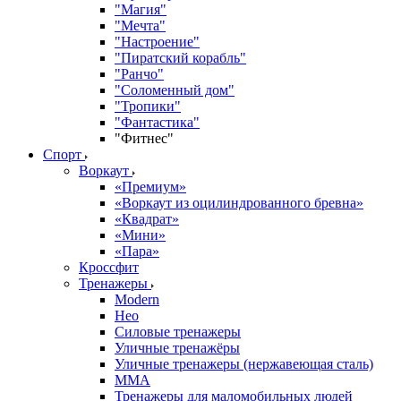
"Магия"
"Мечта"
"Настроение"
"Пиратский корабль"
"Ранчо"
"Соломенный дом"
"Тропики"
"Фантастика"
"Фитнес"
Спорт
Воркаут
«Премиум»
«Воркаут из оцилиндрованного бревна»
«Квадрат»
«Мини»
«Пара»
Кроссфит
Тренажеры
Modern
Нео
Силовые тренажеры
Уличные тренажёры
Уличные тренажеры (нержавеющая сталь)
ММА
Тренажеры для маломобильных людей