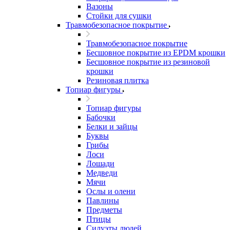
Вазоны
Стойки для сушки
Травмобезопасное покрытие
Травмобезопасное покрытие
Бесшовное покрытие из EPDM крошки
Бесшовное покрытие из резиновой
крошки
Резиновая плитка
Топиар фигуры
Топиар фигуры
Бабочки
Белки и зайцы
Буквы
Грибы
Лоси
Лошади
Медведи
Мячи
Ослы и олени
Павлины
Предметы
Птицы
Силуэты людей