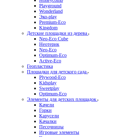
Honeycomb
Playground
Wonderland
Эко-play
Premium-Eco
Kingdom
Детские площадки из дерева
Neo-Eco Cube
Неотерик
Neo-Eco
Оptimum-Еco
Active-Eco
Геопластика
Площадки для детского сада
Plywood-Eco
Kidsplay
Sweetplay
Оptimum-Еco
Элементы для детских площадок
Качели
Горки
Карусели
Качалки
Песочницы
Игровые элементы