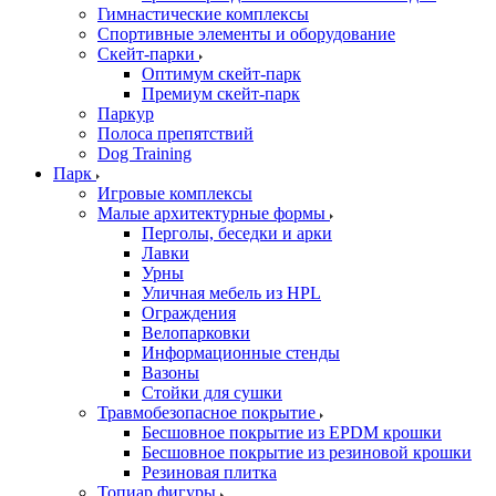
Гимнастические комплексы
Спортивные элементы и оборудование
Скейт-парки
Оптимум скейт-парк
Премиум скейт-парк
Паркур
Полоса препятствий
Dog Training
Парк
Игровые комплексы
Малые архитектурные формы
Перголы, беседки и арки
Лавки
Урны
Уличная мебель из HPL
Ограждения
Велопарковки
Информационные стенды
Вазоны
Стойки для сушки
Травмобезопасное покрытие
Бесшовное покрытие из EPDM крошки
Бесшовное покрытие из резиновой крошки
Резиновая плитка
Топиар фигуры