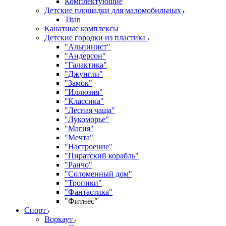
Комплектующие
Детские площадки для маломобильных
Titan
Канатные комплексы
Детские городки из пластика
"Альпинист"
"Андерсон"
"Галактика"
"Джунгли"
"Замок"
"Иллюзия"
"Классика"
"Лесная чаща"
"Лукоморье"
"Магия"
"Мечта"
"Настроение"
"Пиратский корабль"
"Ранчо"
"Соломенный дом"
"Тропики"
"Фантастика"
"Фитнес"
Спорт
Воркаут