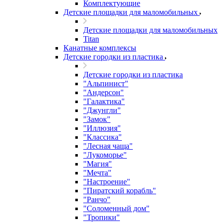
Комплектующие
Детские площадки для маломобильных
Детские площадки для маломобильных
Titan
Канатные комплексы
Детские городки из пластика
Детские городки из пластика
"Альпинист"
"Андерсон"
"Галактика"
"Джунгли"
"Замок"
"Иллюзия"
"Классика"
"Лесная чаща"
"Лукоморье"
"Магия"
"Мечта"
"Настроение"
"Пиратский корабль"
"Ранчо"
"Соломенный дом"
"Тропики"