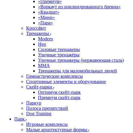
«Премиум»
«Воркаут из оцилиндрованного бревна»
«Квадрат»
«Мини»
«Пара»
Кроссфит
Тренажеры
Modern
Нео
Силовые тренажеры
Уличные тренажёры
Уличные тренажеры (нержавеющая сталь)
ММА
Тренажеры для маломобильных людей
Гимнастические комплексы
Спортивные элементы и оборудование
Скейт-парки
Оптимум скейт-парк
Премиум скейт-парк
Паркур
Полоса препятствий
Dog Training
Парк
Игровые комплексы
Малые архитектурные формы