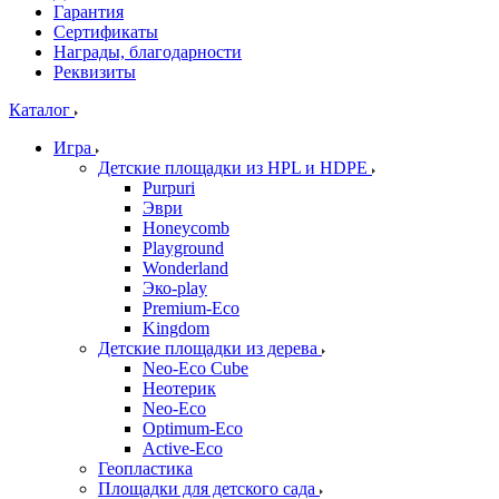
Гарантия
Сертификаты
Награды, благодарности
Реквизиты
Каталог
Игра
Детские площадки из HPL и HDPE
Purpuri
Эври
Honeycomb
Playground
Wonderland
Эко-play
Premium-Eco
Kingdom
Детские площадки из дерева
Neo-Eco Cube
Неотерик
Neo-Eco
Оptimum-Еco
Active-Eco
Геопластика
Площадки для детского сада