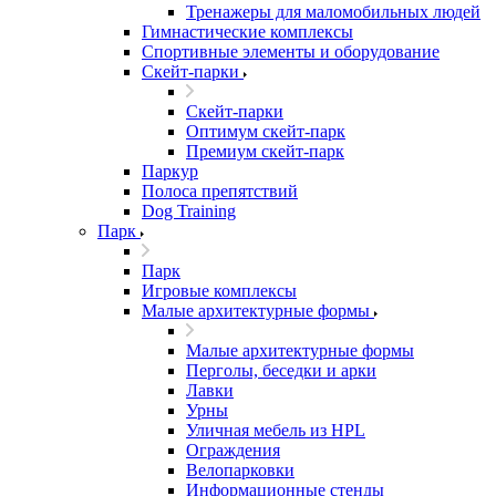
Тренажеры для маломобильных людей
Гимнастические комплексы
Спортивные элементы и оборудование
Скейт-парки
Скейт-парки
Оптимум скейт-парк
Премиум скейт-парк
Паркур
Полоса препятствий
Dog Training
Парк
Парк
Игровые комплексы
Малые архитектурные формы
Малые архитектурные формы
Перголы, беседки и арки
Лавки
Урны
Уличная мебель из HPL
Ограждения
Велопарковки
Информационные стенды