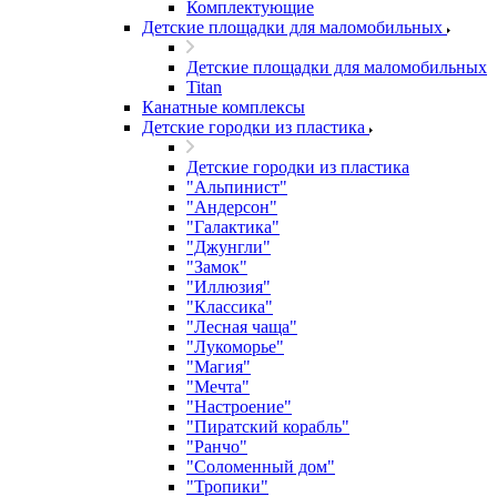
Комплектующие
Детские площадки для маломобильных
Детские площадки для маломобильных
Titan
Канатные комплексы
Детские городки из пластика
Детские городки из пластика
"Альпинист"
"Андерсон"
"Галактика"
"Джунгли"
"Замок"
"Иллюзия"
"Классика"
"Лесная чаща"
"Лукоморье"
"Магия"
"Мечта"
"Настроение"
"Пиратский корабль"
"Ранчо"
"Соломенный дом"
"Тропики"