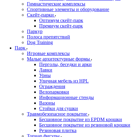
Гимнастические комплексы
Спортивные элементы и оборудование
Скейт-парки
Оптимум скейт-парк
Премиум скейт-парк
Паркур
Полоса препятствий
Dog Training
Парк
Игровые комплексы
Малые архитектурные формы
Перголы, беседки и арки
Лавки
Урны
Уличная мебель из HPL
Ограждения
Велопарковки
Информационные стенды
Вазоны
Стойки для сушки
Травмобезопасное покрытие
Бесшовное покрытие из EPDM крошки
Бесшовное покрытие из резиновой крошки
Резиновая плитка
Топиар фигуры