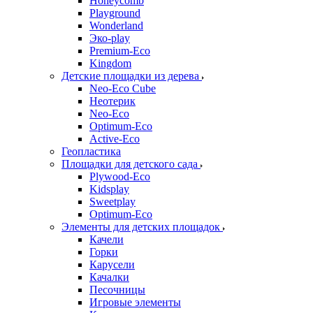
Honeycomb
Playground
Wonderland
Эко-play
Premium-Eco
Kingdom
Детские площадки из дерева
Neo-Eco Cube
Неотерик
Neo-Eco
Оptimum-Еco
Active-Eco
Геопластика
Площадки для детского сада
Plywood-Eco
Kidsplay
Sweetplay
Оptimum-Еco
Элементы для детских площадок
Качели
Горки
Карусели
Качалки
Песочницы
Игровые элементы