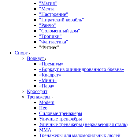
"Магия"
"Мечта"
"Настроение"
"Пиратский корабль"
"Ранчо"
"Соломенный дом"
"Тропики"
"Фантастика"
"Фитнес"
Спорт
Воркаут
«Премиум»
«Воркаут из оцилиндрованного бревна»
«Квадрат»
«Мини»
«Пара»
Кроссфит
Тренажеры
Modern
Нео
Силовые тренажеры
Уличные тренажёры
Уличные тренажеры (нержавеющая сталь)
ММА
Тренажеры для маломобильных людей