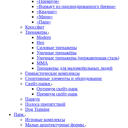
«Премиум»
«Воркаут из оцилиндрованного бревна»
«Квадрат»
«Мини»
«Пара»
Кроссфит
Тренажеры
Modern
Нео
Силовые тренажеры
Уличные тренажёры
Уличные тренажеры (нержавеющая сталь)
ММА
Тренажеры для маломобильных людей
Гимнастические комплексы
Спортивные элементы и оборудование
Скейт-парки
Оптимум скейт-парк
Премиум скейт-парк
Паркур
Полоса препятствий
Dog Training
Парк
Игровые комплексы
Малые архитектурные формы