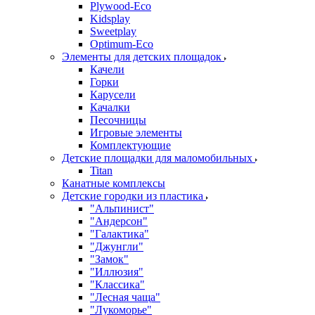
Plywood-Eco
Kidsplay
Sweetplay
Оptimum-Еco
Элементы для детских площадок
Качели
Горки
Карусели
Качалки
Песочницы
Игровые элементы
Комплектующие
Детские площадки для маломобильных
Titan
Канатные комплексы
Детские городки из пластика
"Альпинист"
"Андерсон"
"Галактика"
"Джунгли"
"Замок"
"Иллюзия"
"Классика"
"Лесная чаща"
"Лукоморье"