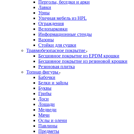
Перголы, беседки и арки
Лавки
Урны
Уличная мебель из HPL
Ограждения
Велопарковки
Информационные стенды
Вазоны
Стойки для сушки
Травмобезопасное покрытие
Бесшовное покрытие из EPDM крошки
Бесшовное покрытие из резиновой крошки
Резиновая плитка
Топиар фигуры
Бабочки
Белки и зайцы
Буквы
Грибы
Лоси
Лошади
Медведи
Мячи
Ослы и олени
Павлины
Предметы