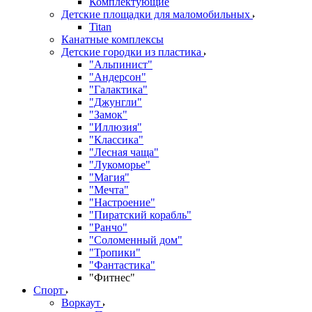
Комплектующие
Детские площадки для маломобильных
Titan
Канатные комплексы
Детские городки из пластика
"Альпинист"
"Андерсон"
"Галактика"
"Джунгли"
"Замок"
"Иллюзия"
"Классика"
"Лесная чаща"
"Лукоморье"
"Магия"
"Мечта"
"Настроение"
"Пиратский корабль"
"Ранчо"
"Соломенный дом"
"Тропики"
"Фантастика"
"Фитнес"
Спорт
Воркаут