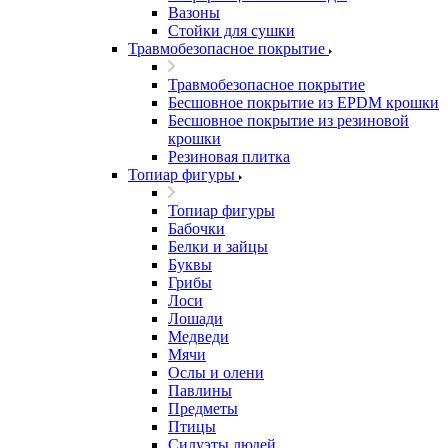
Вазоны
Стойки для сушки
Травмобезопасное покрытие
Травмобезопасное покрытие
Бесшовное покрытие из EPDM крошки
Бесшовное покрытие из резиновой
крошки
Резиновая плитка
Топиар фигуры
Топиар фигуры
Бабочки
Белки и зайцы
Буквы
Грибы
Лоси
Лошади
Медведи
Мячи
Ослы и олени
Павлины
Предметы
Птицы
Силуэты людей