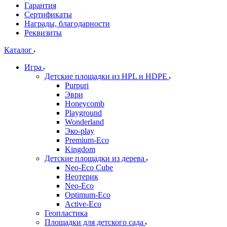
Гарантия
Сертификаты
Награды, благодарности
Реквизиты
Каталог
Игра
Детские площадки из HPL и HDPE
Purpuri
Эври
Honeycomb
Playground
Wonderland
Эко-play
Premium-Eco
Kingdom
Детские площадки из дерева
Neo-Eco Cube
Неотерик
Neo-Eco
Оptimum-Еco
Active-Eco
Геопластика
Площадки для детского сада