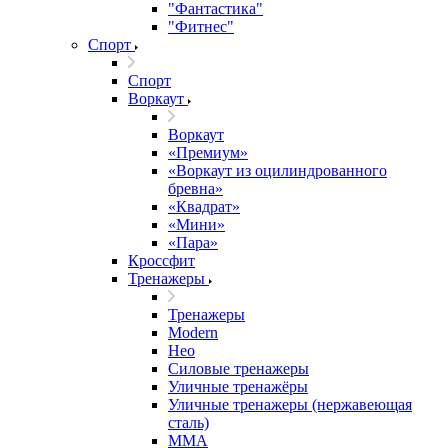
"Фантастика"
"Фитнес"
Спорт
Спорт
Воркаут
Воркаут
«Премиум»
«Воркаут из оцилиндрованного
бревна»
«Квадрат»
«Мини»
«Пара»
Кроссфит
Тренажеры
Тренажеры
Modern
Нео
Силовые тренажеры
Уличные тренажёры
Уличные тренажеры (нержавеющая
сталь)
ММА