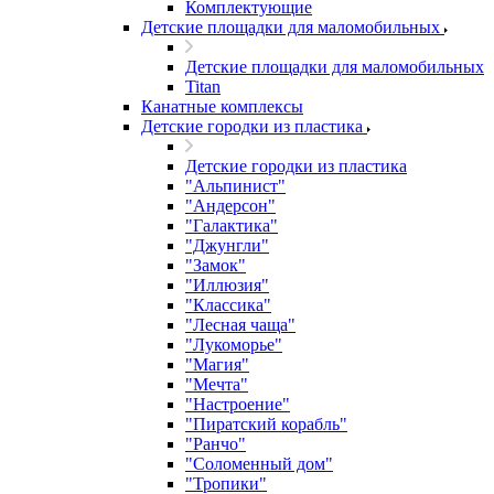
Комплектующие
Детские площадки для маломобильных
Детские площадки для маломобильных
Titan
Канатные комплексы
Детские городки из пластика
Детские городки из пластика
"Альпинист"
"Андерсон"
"Галактика"
"Джунгли"
"Замок"
"Иллюзия"
"Классика"
"Лесная чаща"
"Лукоморье"
"Магия"
"Мечта"
"Настроение"
"Пиратский корабль"
"Ранчо"
"Соломенный дом"
"Тропики"