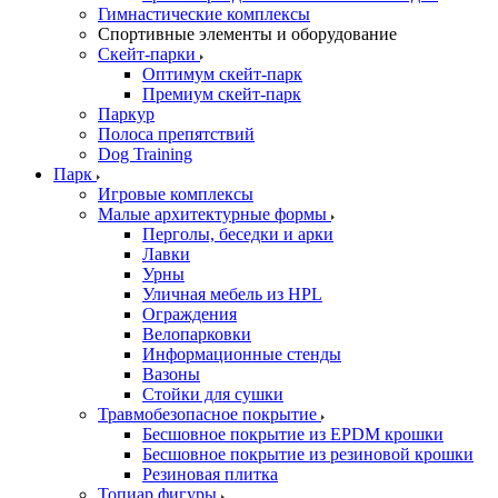
Гимнастические комплексы
Спортивные элементы и оборудование
Скейт-парки
Оптимум скейт-парк
Премиум скейт-парк
Паркур
Полоса препятствий
Dog Training
Парк
Игровые комплексы
Малые архитектурные формы
Перголы, беседки и арки
Лавки
Урны
Уличная мебель из HPL
Ограждения
Велопарковки
Информационные стенды
Вазоны
Стойки для сушки
Травмобезопасное покрытие
Бесшовное покрытие из EPDM крошки
Бесшовное покрытие из резиновой крошки
Резиновая плитка
Топиар фигуры