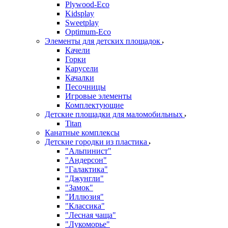
Plywood-Eco
Kidsplay
Sweetplay
Оptimum-Еco
Элементы для детских площадок
Качели
Горки
Карусели
Качалки
Песочницы
Игровые элементы
Комплектующие
Детские площадки для маломобильных
Titan
Канатные комплексы
Детские городки из пластика
"Альпинист"
"Андерсон"
"Галактика"
"Джунгли"
"Замок"
"Иллюзия"
"Классика"
"Лесная чаща"
"Лукоморье"