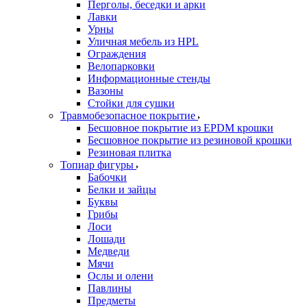
Перголы, беседки и арки
Лавки
Урны
Уличная мебель из HPL
Ограждения
Велопарковки
Информационные стенды
Вазоны
Стойки для сушки
Травмобезопасное покрытие
Бесшовное покрытие из EPDM крошки
Бесшовное покрытие из резиновой крошки
Резиновая плитка
Топиар фигуры
Бабочки
Белки и зайцы
Буквы
Грибы
Лоси
Лошади
Медведи
Мячи
Ослы и олени
Павлины
Предметы