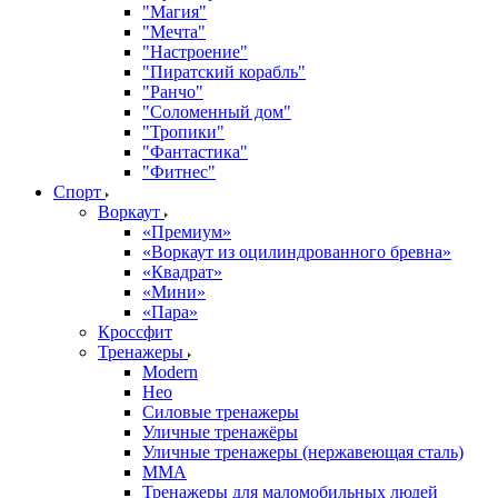
"Магия"
"Мечта"
"Настроение"
"Пиратский корабль"
"Ранчо"
"Соломенный дом"
"Тропики"
"Фантастика"
"Фитнес"
Спорт
Воркаут
«Премиум»
«Воркаут из оцилиндрованного бревна»
«Квадрат»
«Мини»
«Пара»
Кроссфит
Тренажеры
Modern
Нео
Силовые тренажеры
Уличные тренажёры
Уличные тренажеры (нержавеющая сталь)
ММА
Тренажеры для маломобильных людей