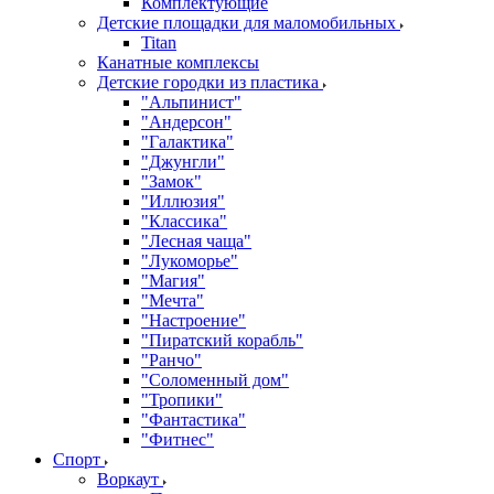
Комплектующие
Детские площадки для маломобильных
Titan
Канатные комплексы
Детские городки из пластика
"Альпинист"
"Андерсон"
"Галактика"
"Джунгли"
"Замок"
"Иллюзия"
"Классика"
"Лесная чаща"
"Лукоморье"
"Магия"
"Мечта"
"Настроение"
"Пиратский корабль"
"Ранчо"
"Соломенный дом"
"Тропики"
"Фантастика"
"Фитнес"
Спорт
Воркаут