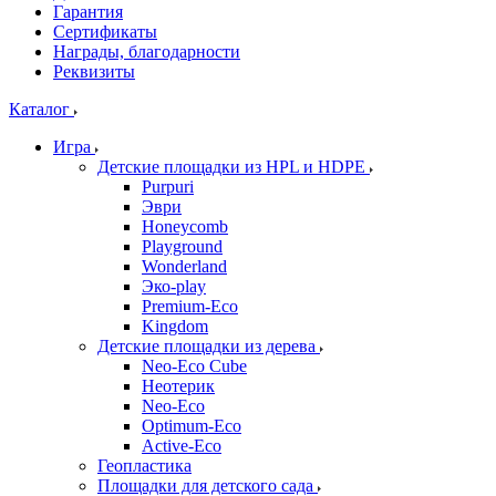
Гарантия
Сертификаты
Награды, благодарности
Реквизиты
Каталог
Игра
Детские площадки из HPL и HDPE
Purpuri
Эври
Honeycomb
Playground
Wonderland
Эко-play
Premium-Eco
Kingdom
Детские площадки из дерева
Neo-Eco Cube
Неотерик
Neo-Eco
Оptimum-Еco
Active-Eco
Геопластика
Площадки для детского сада