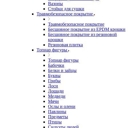
Вазоны
Стойки для сушки
Травмобезопасное покрытие
Травмобезопасное покрытие
Бесшовное покрытие из EPDM крошки
Бесшовное покрытие из резиновой
крошки
Резиновая плитка
Топиар фигуры
Топиар фигуры
Бабочки
Белки и зайцы
Буквы
Грибы
Лоси
Лошади
Медведи
Мячи
Ослы и олени
Павлины
Предметы
Птицы
Силуэты людей