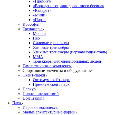
«Премиум»
«Воркаут из оцилиндрованного бревна»
«Квадрат»
«Мини»
«Пара»
Кроссфит
Тренажеры
Modern
Нео
Силовые тренажеры
Уличные тренажёры
Уличные тренажеры (нержавеющая сталь)
ММА
Тренажеры для маломобильных людей
Гимнастические комплексы
Спортивные элементы и оборудование
Скейт-парки
Оптимум скейт-парк
Премиум скейт-парк
Паркур
Полоса препятствий
Dog Training
Парк
Игровые комплексы
Малые архитектурные формы