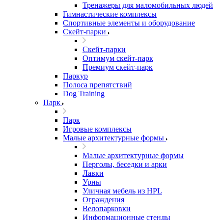
Тренажеры для маломобильных людей
Гимнастические комплексы
Спортивные элементы и оборудование
Скейт-парки
Скейт-парки
Оптимум скейт-парк
Премиум скейт-парк
Паркур
Полоса препятствий
Dog Training
Парк
Парк
Игровые комплексы
Малые архитектурные формы
Малые архитектурные формы
Перголы, беседки и арки
Лавки
Урны
Уличная мебель из HPL
Ограждения
Велопарковки
Информационные стенды