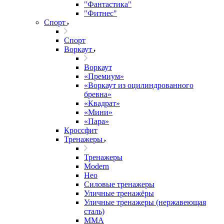
"Фантастика"
"Фитнес"
Спорт
Спорт
Воркаут
Воркаут
«Премиум»
«Воркаут из оцилиндрованного
бревна»
«Квадрат»
«Мини»
«Пара»
Кроссфит
Тренажеры
Тренажеры
Modern
Нео
Силовые тренажеры
Уличные тренажёры
Уличные тренажеры (нержавеющая
сталь)
ММА