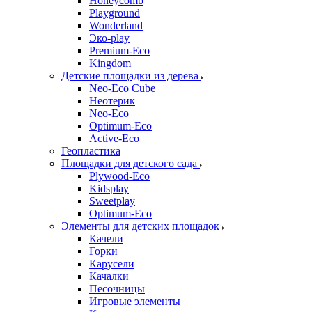
Honeycomb
Playground
Wonderland
Эко-play
Premium-Eco
Kingdom
Детские площадки из дерева
Neo-Eco Cube
Неотерик
Neo-Eco
Оptimum-Еco
Active-Eco
Геопластика
Площадки для детского сада
Plywood-Eco
Kidsplay
Sweetplay
Оptimum-Еco
Элементы для детских площадок
Качели
Горки
Карусели
Качалки
Песочницы
Игровые элементы