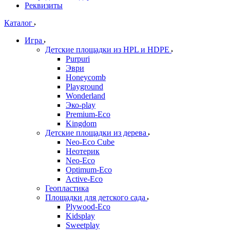
Реквизиты
Каталог
Игра
Детские площадки из HPL и HDPE
Purpuri
Эври
Honeycomb
Playground
Wonderland
Эко-play
Premium-Eco
Kingdom
Детские площадки из дерева
Neo-Eco Cube
Неотерик
Neo-Eco
Оptimum-Еco
Active-Eco
Геопластика
Площадки для детского сада
Plywood-Eco
Kidsplay
Sweetplay