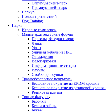
Оптимум скейт-парк
Премиум скейт-парк
Паркур
Полоса препятствий
Dog Training
Парк
Игровые комплексы
Малые архитектурные формы
Перголы, беседки и арки
Лавки
Урны
Уличная мебель из HPL
Ограждения
Велопарковки
Информационные стенды
Вазоны
Стойки для сушки
Травмобезопасное покрытие
Бесшовное покрытие из EPDM крошки
Бесшовное покрытие из резиновой крошки
Резиновая плитка
Топиар фигуры
Бабочки
Белки и зайцы
Буквы