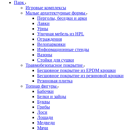
Парк
Игровые комплексы
Малые архитектурные формы
Перголы, беседки и арки
Лавки
Урны
Уличная мебель из HPL
Ограждения
Велопарковки
Информационные стенды
Вазоны
Стойки для сушки
Травмобезопасное покрытие
Бесшовное покрытие из EPDM крошки
Бесшовное покрытие из резиновой крошки
Резиновая плитка
Топиар фигуры
Бабочки
Белки и зайцы
Буквы
Грибы
Лоси
Лошади
Медведи
Мячи