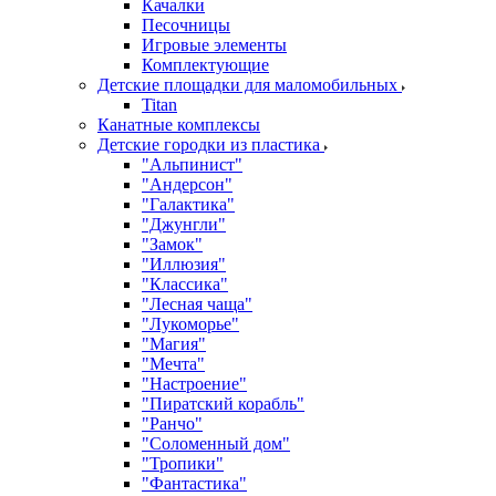
Качалки
Песочницы
Игровые элементы
Комплектующие
Детские площадки для маломобильных
Titan
Канатные комплексы
Детские городки из пластика
"Альпинист"
"Андерсон"
"Галактика"
"Джунгли"
"Замок"
"Иллюзия"
"Классика"
"Лесная чаща"
"Лукоморье"
"Магия"
"Мечта"
"Настроение"
"Пиратский корабль"
"Ранчо"
"Соломенный дом"
"Тропики"
"Фантастика"