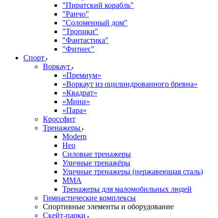
"Пиратский корабль"
"Ранчо"
"Соломенный дом"
"Тропики"
"Фантастика"
"Фитнес"
Спорт
Воркаут
«Премиум»
«Воркаут из оцилиндрованного бревна»
«Квадрат»
«Мини»
«Пара»
Кроссфит
Тренажеры
Modern
Нео
Силовые тренажеры
Уличные тренажёры
Уличные тренажеры (нержавеющая сталь)
ММА
Тренажеры для маломобильных людей
Гимнастические комплексы
Спортивные элементы и оборудование
Скейт-парки