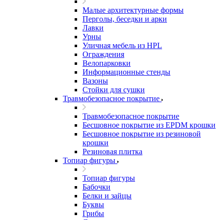
Малые архитектурные формы
Перголы, беседки и арки
Лавки
Урны
Уличная мебель из HPL
Ограждения
Велопарковки
Информационные стенды
Вазоны
Стойки для сушки
Травмобезопасное покрытие
Травмобезопасное покрытие
Бесшовное покрытие из EPDM крошки
Бесшовное покрытие из резиновой
крошки
Резиновая плитка
Топиар фигуры
Топиар фигуры
Бабочки
Белки и зайцы
Буквы
Грибы