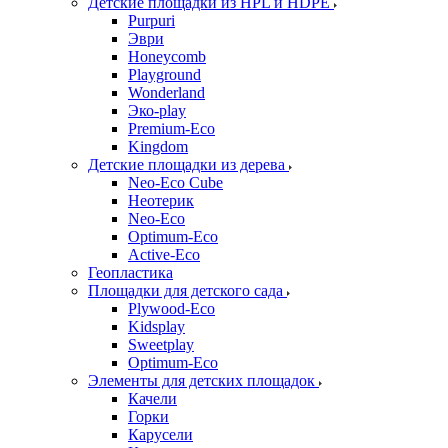
Детские площадки из HPL и HDPE
Purpuri
Эври
Honeycomb
Playground
Wonderland
Эко-play
Premium-Eco
Kingdom
Детские площадки из дерева
Neo-Eco Cube
Неотерик
Neo-Eco
Оptimum-Еco
Active-Eco
Геопластика
Площадки для детского сада
Plywood-Eco
Kidsplay
Sweetplay
Оptimum-Еco
Элементы для детских площадок
Качели
Горки
Карусели