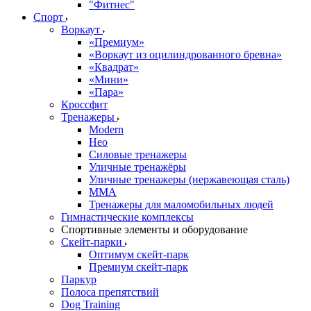
"Фитнес"
Спорт
Воркаут
«Премиум»
«Воркаут из оцилиндрованного бревна»
«Квадрат»
«Мини»
«Пара»
Кроссфит
Тренажеры
Modern
Нео
Силовые тренажеры
Уличные тренажёры
Уличные тренажеры (нержавеющая сталь)
ММА
Тренажеры для маломобильных людей
Гимнастические комплексы
Спортивные элементы и оборудование
Скейт-парки
Оптимум скейт-парк
Премиум скейт-парк
Паркур
Полоса препятствий
Dog Training