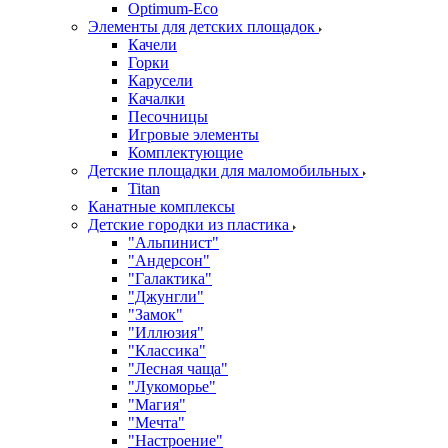
Оptimum-Еco
Элементы для детских площадок
Качели
Горки
Карусели
Качалки
Песочницы
Игровые элементы
Комплектующие
Детские площадки для маломобильных
Titan
Канатные комплексы
Детские городки из пластика
"Альпинист"
"Андерсон"
"Галактика"
"Джунгли"
"Замок"
"Иллюзия"
"Классика"
"Лесная чаща"
"Лукоморье"
"Магия"
"Мечта"
"Настроение"