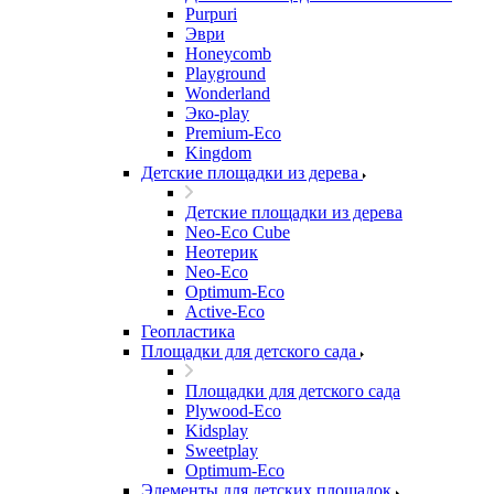
Purpuri
Эври
Honeycomb
Playground
Wonderland
Эко-play
Premium-Eco
Kingdom
Детские площадки из дерева
Детские площадки из дерева
Neo-Eco Cube
Неотерик
Neo-Eco
Оptimum-Еco
Active-Eco
Геопластика
Площадки для детского сада
Площадки для детского сада
Plywood-Eco
Kidsplay
Sweetplay
Оptimum-Еco
Элементы для детских площадок