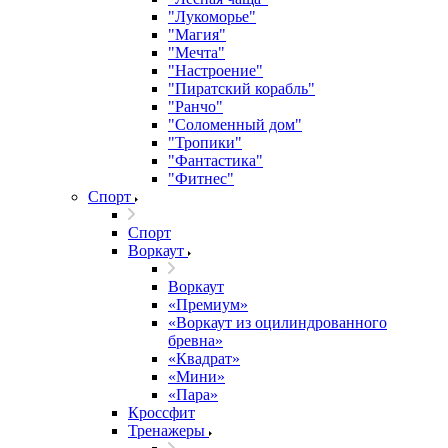
"Лукоморье"
"Магия"
"Мечта"
"Настроение"
"Пиратский корабль"
"Ранчо"
"Соломенный дом"
"Тропики"
"Фантастика"
"Фитнес"
Спорт
Спорт
Воркаут
Воркаут
«Премиум»
«Воркаут из оцилиндрованного
бревна»
«Квадрат»
«Мини»
«Пара»
Кроссфит
Тренажеры