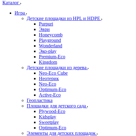
Каталог
Игра
Детские площадки из HPL и HDPE
Purpuri
Эври
Honeycomb
Playground
Wonderland
Эко-play
Premium-Eco
Kingdom
Детские площадки из дерева
Neo-Eco Cube
Неотерик
Neo-Eco
Оptimum-Еco
Active-Eco
Геопластика
Площадки для детского сада
Plywood-Eco
Kidsplay
Sweetplay
Оptimum-Еco
Элементы для детских площадок