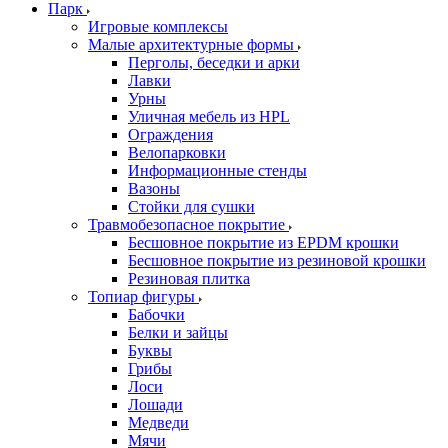
Парк
Игровые комплексы
Малые архитектурные формы
Перголы, беседки и арки
Лавки
Урны
Уличная мебель из HPL
Ограждения
Велопарковки
Информационные стенды
Вазоны
Стойки для сушки
Травмобезопасное покрытие
Бесшовное покрытие из EPDM крошки
Бесшовное покрытие из резиновой крошки
Резиновая плитка
Топиар фигуры
Бабочки
Белки и зайцы
Буквы
Грибы
Лоси
Лошади
Медведи
Мячи