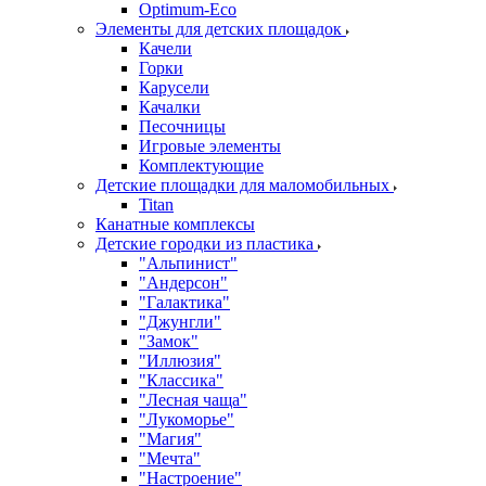
Оptimum-Еco
Элементы для детских площадок
Качели
Горки
Карусели
Качалки
Песочницы
Игровые элементы
Комплектующие
Детские площадки для маломобильных
Titan
Канатные комплексы
Детские городки из пластика
"Альпинист"
"Андерсон"
"Галактика"
"Джунгли"
"Замок"
"Иллюзия"
"Классика"
"Лесная чаща"
"Лукоморье"
"Магия"
"Мечта"
"Настроение"