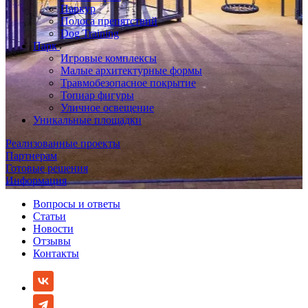
Паркур
Полоса препятствий
Dog Training
Парк
Игровые комплексы
Малые архитектурные формы
Травмобезопасное покрытие
Топиар фигуры
Уличное освещение
Уникальные площадки
Реализованные проекты
Партнерам
Готовые решения
Информация
Вопросы и ответы
Статьи
Новости
Отзывы
Контакты