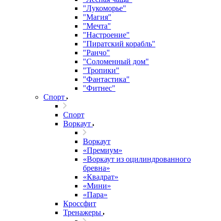
"Лукоморье"
"Магия"
"Мечта"
"Настроение"
"Пиратский корабль"
"Ранчо"
"Соломенный дом"
"Тропики"
"Фантастика"
"Фитнес"
Спорт
Спорт
Воркаут
Воркаут
«Премиум»
«Воркаут из оцилиндрованного
бревна»
«Квадрат»
«Мини»
«Пара»
Кроссфит
Тренажеры