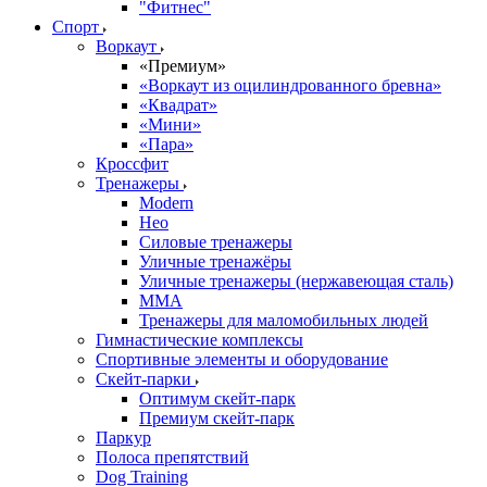
"Фитнес"
Спорт
Воркаут
«Премиум»
«Воркаут из оцилиндрованного бревна»
«Квадрат»
«Мини»
«Пара»
Кроссфит
Тренажеры
Modern
Нео
Силовые тренажеры
Уличные тренажёры
Уличные тренажеры (нержавеющая сталь)
ММА
Тренажеры для маломобильных людей
Гимнастические комплексы
Спортивные элементы и оборудование
Скейт-парки
Оптимум скейт-парк
Премиум скейт-парк
Паркур
Полоса препятствий
Dog Training