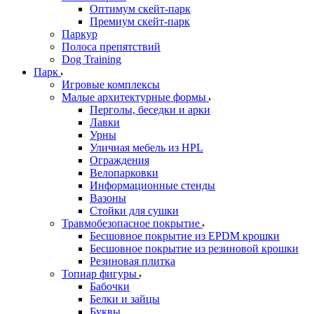
Оптимум скейт-парк
Премиум скейт-парк
Паркур
Полоса препятствий
Dog Training
Парк
Игровые комплексы
Малые архитектурные формы
Перголы, беседки и арки
Лавки
Урны
Уличная мебель из HPL
Ограждения
Велопарковки
Информационные стенды
Вазоны
Стойки для сушки
Травмобезопасное покрытие
Бесшовное покрытие из EPDM крошки
Бесшовное покрытие из резиновой крошки
Резиновая плитка
Топиар фигуры
Бабочки
Белки и зайцы
Буквы