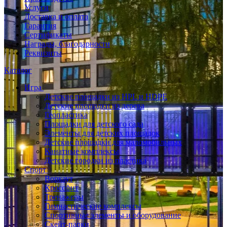
Услуги
Доставка и оплата
Гарантия
Сертификаты
Награды, благодарности
Реквизиты
Каталог
Игра
Детские площадки из HPL и HDPE
Детские площадки из дерева
Геопластика
Площадки для детского сада
Элементы для детских площадок
Детские площадки для маломобильных
Канатные комплексы
Детские городки из пластика
Спорт
Воркаут
Кроссфит
Тренажеры
Гимнастические комплексы
Спортивные элементы и оборудование
Скейт-парки