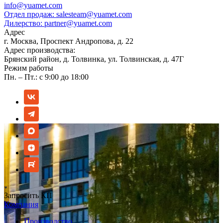
info@yuamet.com
Отдел продаж:
salesteam@yuamet.com
Дилерство:
partner@yuamet.com
Адрес
г. Москва, Проспект Андропова, д. 22
Адрес производства:
Брянский район, д. Толвинка, ул. Толвинская, д. 47Г
Режим работы
Пн. – Пт.: с 9:00 до 18:00
Запросить КП
Компания
Производство