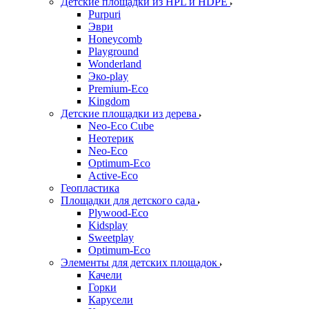
Детские площадки из HPL и HDPE
Purpuri
Эври
Honeycomb
Playground
Wonderland
Эко-play
Premium-Eco
Kingdom
Детские площадки из дерева
Neo-Eco Cube
Неотерик
Neo-Eco
Оptimum-Еco
Active-Eco
Геопластика
Площадки для детского сада
Plywood-Eco
Kidsplay
Sweetplay
Оptimum-Еco
Элементы для детских площадок
Качели
Горки
Карусели