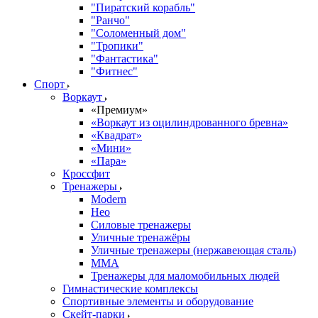
"Пиратский корабль"
"Ранчо"
"Соломенный дом"
"Тропики"
"Фантастика"
"Фитнес"
Спорт
Воркаут
«Премиум»
«Воркаут из оцилиндрованного бревна»
«Квадрат»
«Мини»
«Пара»
Кроссфит
Тренажеры
Modern
Нео
Силовые тренажеры
Уличные тренажёры
Уличные тренажеры (нержавеющая сталь)
ММА
Тренажеры для маломобильных людей
Гимнастические комплексы
Спортивные элементы и оборудование
Скейт-парки