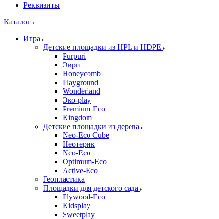
Реквизиты
Каталог
Игра
Детские площадки из HPL и HDPE
Purpuri
Эври
Honeycomb
Playground
Wonderland
Эко-play
Premium-Eco
Kingdom
Детские площадки из дерева
Neo-Eco Cube
Неотерик
Neo-Eco
Оptimum-Еco
Active-Eco
Геопластика
Площадки для детского сада
Plywood-Eco
Kidsplay
Sweetplay