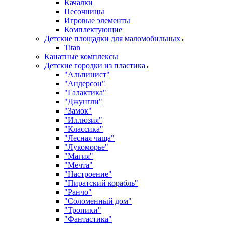
Качалки
Песочницы
Игровые элементы
Комплектующие
Детские площадки для маломобильных
Titan
Канатные комплексы
Детские городки из пластика
"Альпинист"
"Андерсон"
"Галактика"
"Джунгли"
"Замок"
"Иллюзия"
"Классика"
"Лесная чаща"
"Лукоморье"
"Магия"
"Мечта"
"Настроение"
"Пиратский корабль"
"Ранчо"
"Соломенный дом"
"Тропики"
"Фантастика"