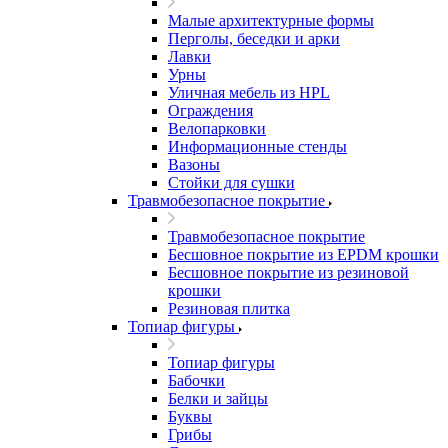
Малые архитектурные формы
Перголы, беседки и арки
Лавки
Урны
Уличная мебель из HPL
Ограждения
Велопарковки
Информационные стенды
Вазоны
Стойки для сушки
Травмобезопасное покрытие
Травмобезопасное покрытие
Бесшовное покрытие из EPDM крошки
Бесшовное покрытие из резиновой
крошки
Резиновая плитка
Топиар фигуры
Топиар фигуры
Бабочки
Белки и зайцы
Буквы
Грибы