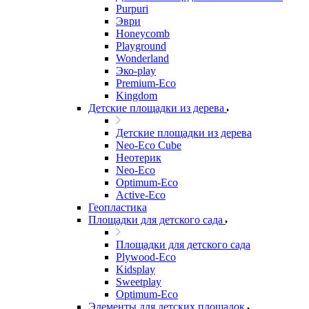
Purpuri
Эври
Honeycomb
Playground
Wonderland
Эко-play
Premium-Eco
Kingdom
Детские площадки из дерева
Детские площадки из дерева
Neo-Eco Cube
Неотерик
Neo-Eco
Оptimum-Еco
Active-Eco
Геопластика
Площадки для детского сада
Площадки для детского сада
Plywood-Eco
Kidsplay
Sweetplay
Оptimum-Еco
Элементы для детских площадок