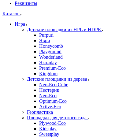
Реквизиты
Каталог
Игра
Детские площадки из HPL и HDPE
Purpuri
Эври
Honeycomb
Playground
Wonderland
Эко-play
Premium-Eco
Kingdom
Детские площадки из дерева
Neo-Eco Cube
Неотерик
Neo-Eco
Оptimum-Еco
Active-Eco
Геопластика
Площадки для детского сада
Plywood-Eco
Kidsplay
Sweetplay