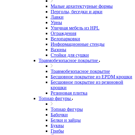
Малые архитектурные формы
Перголы, беседки и арки
Лавки
Урны
Уличная мебель из HPL
Ограждения
Велопарковки
Информационные стенды
Вазоны
Стойки для сушки
Травмобезопасное покрытие
Травмобезопасное покрытие
Бесшовное покрытие из EPDM крошки
Бесшовное покрытие из резиновой
крошки
Резиновая плитка
Топиар фигуры
Топиар фигуры
Бабочки
Белки и зайцы
Буквы
Грибы