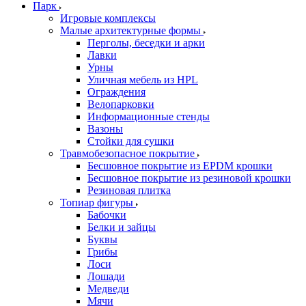
Парк
Игровые комплексы
Малые архитектурные формы
Перголы, беседки и арки
Лавки
Урны
Уличная мебель из HPL
Ограждения
Велопарковки
Информационные стенды
Вазоны
Стойки для сушки
Травмобезопасное покрытие
Бесшовное покрытие из EPDM крошки
Бесшовное покрытие из резиновой крошки
Резиновая плитка
Топиар фигуры
Бабочки
Белки и зайцы
Буквы
Грибы
Лоси
Лошади
Медведи
Мячи