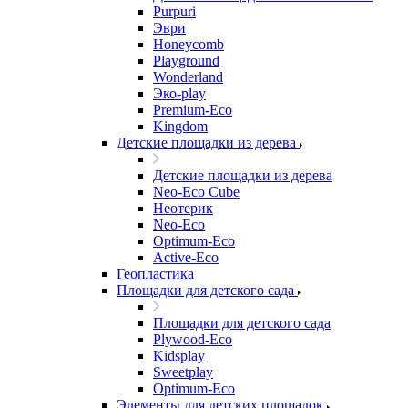
Purpuri
Эври
Honeycomb
Playground
Wonderland
Эко-play
Premium-Eco
Kingdom
Детские площадки из дерева
Детские площадки из дерева
Neo-Eco Cube
Неотерик
Neo-Eco
Оptimum-Еco
Active-Eco
Геопластика
Площадки для детского сада
Площадки для детского сада
Plywood-Eco
Kidsplay
Sweetplay
Оptimum-Еco
Элементы для детских площадок