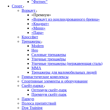
"Фитнес"
Спорт
Воркаут
«Премиум»
«Воркаут из оцилиндрованного бревна»
«Квадрат»
«Мини»
«Пара»
Кроссфит
Тренажеры
Modern
Нео
Силовые тренажеры
Уличные тренажёры
Уличные тренажеры (нержавеющая сталь)
ММА
Тренажеры для маломобильных людей
Гимнастические комплексы
Спортивные элементы и оборудование
Скейт-парки
Оптимум скейт-парк
Премиум скейт-парк
Паркур
Полоса препятствий
Dog Training