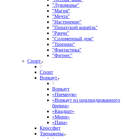
"Лукоморье"
"Магия"
"Мечта"
"Настроение"
"Пиратский корабль"
"Ранчо"
"Соломенный дом"
"Тропики"
"Фантастика"
"Фитнес"
Спорт
Спорт
Воркаут
Воркаут
«Премиум»
«Воркаут из оцилиндрованного
бревна»
«Квадрат»
«Мини»
«Пара»
Кроссфит
Тренажеры