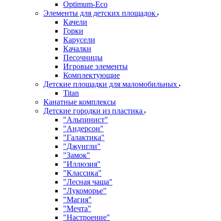
Оptimum-Еco
Элементы для детских площадок
Качели
Горки
Карусели
Качалки
Песочницы
Игровые элементы
Комплектующие
Детские площадки для маломобильных
Titan
Канатные комплексы
Детские городки из пластика
"Альпинист"
"Андерсон"
"Галактика"
"Джунгли"
"Замок"
"Иллюзия"
"Классика"
"Лесная чаща"
"Лукоморье"
"Магия"
"Мечта"
"Настроение"