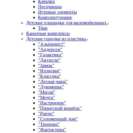
Качалки
Песочницы
Игровые элементы
Комплектующие
Детские площадки для маломобильных
Titan
Канатные комплексы
Детские городки из пластика
"Альпинист"
"Андерсон"
"Галактика"
"Джунгли"
"Замок"
"Иллюзия"
"Классика"
"Лесная чаща"
"Лукоморье"
"Магия"
"Мечта"
"Настроение"
"Пиратский корабль"
"Ранчо"
"Соломенный дом"
"Тропики"
"Фантастика"