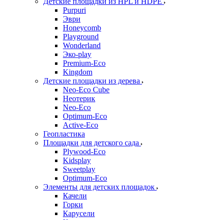
Детские площадки из HPL и HDPE
Purpuri
Эври
Honeycomb
Playground
Wonderland
Эко-play
Premium-Eco
Kingdom
Детские площадки из дерева
Neo-Eco Cube
Неотерик
Neo-Eco
Оptimum-Еco
Active-Eco
Геопластика
Площадки для детского сада
Plywood-Eco
Kidsplay
Sweetplay
Оptimum-Еco
Элементы для детских площадок
Качели
Горки
Карусели