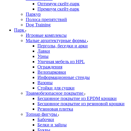
Оптимум скейт-парк
Премиум скейт-парк
Паркур
Полоса препятствий
Dog Training
Парк
Игровые комплексы
Малые архитектурные формы
Перголы, беседки и арки
Лавки
Урны
Уличная мебель из HPL
Ограждения
Велопарковки
Информационные стенды
Вазоны
Стойки для сушки
Травмобезопасное покрытие
Бесшовное покрытие из EPDM крошки
Бесшовное покрытие из резиновой крошки
Резиновая плитка
Топиар фигуры
Бабочки
Белки и зайцы
Буквы