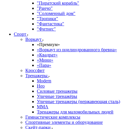
"Пиратский корабль"
"Ранчо"
"Соломенный дом"
"Тропики"
"Фантастика"
"Фитнес"
Спорт
Воркаут
«Премиум»
«Воркаут из оцилиндрованного бревна»
«Квадрат»
«Мини»
«Пара»
Кроссфит
Тренажеры
Modern
Нео
Силовые тренажеры
Уличные тренажёры
Уличные тренажеры (нержавеющая сталь)
ММА
Тренажеры для маломобильных людей
Гимнастические комплексы
Спортивные элементы и оборудование
Скейт-парки