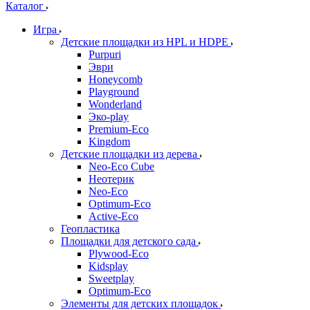
Каталог
Игра
Детские площадки из HPL и HDPE
Purpuri
Эври
Honeycomb
Playground
Wonderland
Эко-play
Premium-Eco
Kingdom
Детские площадки из дерева
Neo-Eco Cube
Неотерик
Neo-Eco
Оptimum-Еco
Active-Eco
Геопластика
Площадки для детского сада
Plywood-Eco
Kidsplay
Sweetplay
Оptimum-Еco
Элементы для детских площадок