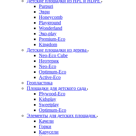
Детские площадки из HPL и HDPE
Purpuri
Эври
Honeycomb
Playground
Wonderland
Эко-play
Premium-Eco
Kingdom
Детские площадки из дерева
Neo-Eco Cube
Неотерик
Neo-Eco
Оptimum-Еco
Active-Eco
Геопластика
Площадки для детского сада
Plywood-Eco
Kidsplay
Sweetplay
Оptimum-Еco
Элементы для детских площадок
Качели
Горки
Карусели