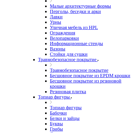
Малые архитектурные формы
Перголы, беседки и арки
Лавки
Урны
Уличная мебель из HPL
Ограждения
Велопарковки
Информационные стенды
Вазоны
Стойки для сушки
Травмобезопасное покрытие
Травмобезопасное покрытие
Бесшовное покрытие из EPDM крошки
Бесшовное покрытие из резиновой
крошки
Резиновая плитка
Топиар фигуры
Топиар фигуры
Бабочки
Белки и зайцы
Буквы
Грибы