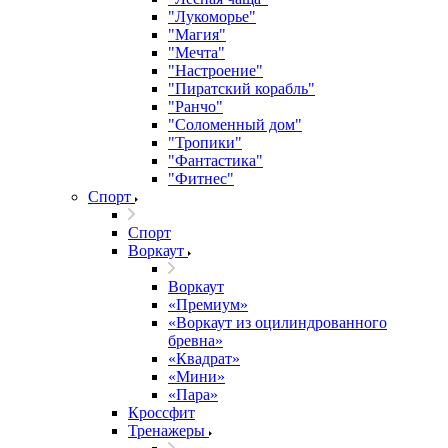
"Лукоморье"
"Магия"
"Мечта"
"Настроение"
"Пиратский корабль"
"Ранчо"
"Соломенный дом"
"Тропики"
"Фантастика"
"Фитнес"
Спорт
Спорт
Воркаут
Воркаут
«Премиум»
«Воркаут из оцилиндрованного
бревна»
«Квадрат»
«Мини»
«Пара»
Кроссфит
Тренажеры