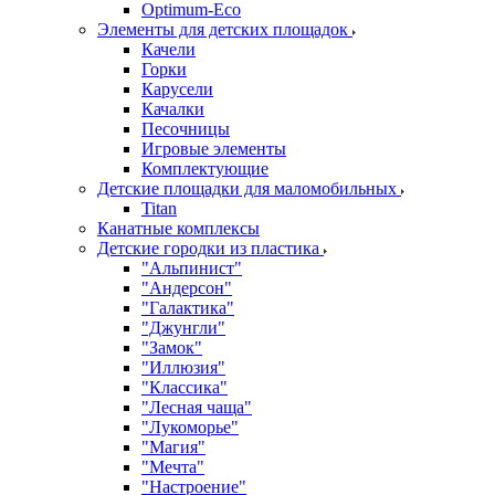
Оptimum-Еco
Элементы для детских площадок
Качели
Горки
Карусели
Качалки
Песочницы
Игровые элементы
Комплектующие
Детские площадки для маломобильных
Titan
Канатные комплексы
Детские городки из пластика
"Альпинист"
"Андерсон"
"Галактика"
"Джунгли"
"Замок"
"Иллюзия"
"Классика"
"Лесная чаща"
"Лукоморье"
"Магия"
"Мечта"
"Настроение"