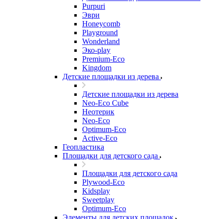
Purpuri
Эври
Honeycomb
Playground
Wonderland
Эко-play
Premium-Eco
Kingdom
Детские площадки из дерева
Детские площадки из дерева
Neo-Eco Cube
Неотерик
Neo-Eco
Оptimum-Еco
Active-Eco
Геопластика
Площадки для детского сада
Площадки для детского сада
Plywood-Eco
Kidsplay
Sweetplay
Оptimum-Еco
Элементы для детских площадок