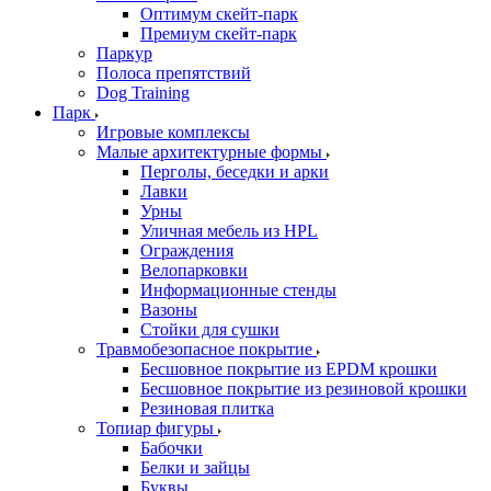
Оптимум скейт-парк
Премиум скейт-парк
Паркур
Полоса препятствий
Dog Training
Парк
Игровые комплексы
Малые архитектурные формы
Перголы, беседки и арки
Лавки
Урны
Уличная мебель из HPL
Ограждения
Велопарковки
Информационные стенды
Вазоны
Стойки для сушки
Травмобезопасное покрытие
Бесшовное покрытие из EPDM крошки
Бесшовное покрытие из резиновой крошки
Резиновая плитка
Топиар фигуры
Бабочки
Белки и зайцы
Буквы