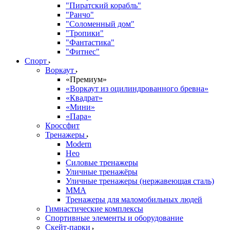
"Пиратский корабль"
"Ранчо"
"Соломенный дом"
"Тропики"
"Фантастика"
"Фитнес"
Спорт
Воркаут
«Премиум»
«Воркаут из оцилиндрованного бревна»
«Квадрат»
«Мини»
«Пара»
Кроссфит
Тренажеры
Modern
Нео
Силовые тренажеры
Уличные тренажёры
Уличные тренажеры (нержавеющая сталь)
ММА
Тренажеры для маломобильных людей
Гимнастические комплексы
Спортивные элементы и оборудование
Скейт-парки