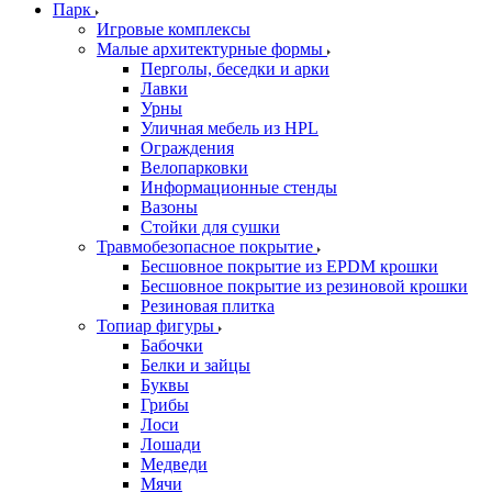
Парк
Игровые комплексы
Малые архитектурные формы
Перголы, беседки и арки
Лавки
Урны
Уличная мебель из HPL
Ограждения
Велопарковки
Информационные стенды
Вазоны
Стойки для сушки
Травмобезопасное покрытие
Бесшовное покрытие из EPDM крошки
Бесшовное покрытие из резиновой крошки
Резиновая плитка
Топиар фигуры
Бабочки
Белки и зайцы
Буквы
Грибы
Лоси
Лошади
Медведи
Мячи