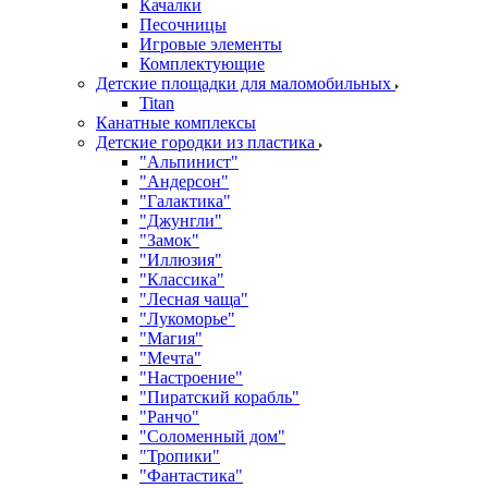
Качалки
Песочницы
Игровые элементы
Комплектующие
Детские площадки для маломобильных
Titan
Канатные комплексы
Детские городки из пластика
"Альпинист"
"Андерсон"
"Галактика"
"Джунгли"
"Замок"
"Иллюзия"
"Классика"
"Лесная чаща"
"Лукоморье"
"Магия"
"Мечта"
"Настроение"
"Пиратский корабль"
"Ранчо"
"Соломенный дом"
"Тропики"
"Фантастика"