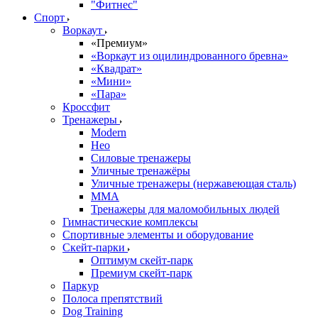
"Фитнес"
Спорт
Воркаут
«Премиум»
«Воркаут из оцилиндрованного бревна»
«Квадрат»
«Мини»
«Пара»
Кроссфит
Тренажеры
Modern
Нео
Силовые тренажеры
Уличные тренажёры
Уличные тренажеры (нержавеющая сталь)
ММА
Тренажеры для маломобильных людей
Гимнастические комплексы
Спортивные элементы и оборудование
Скейт-парки
Оптимум скейт-парк
Премиум скейт-парк
Паркур
Полоса препятствий
Dog Training