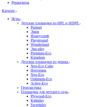
Реквизиты
Каталог
Игра
Детские площадки из HPL и HDPE
Purpuri
Эври
Honeycomb
Playground
Wonderland
Эко-play
Premium-Eco
Kingdom
Детские площадки из дерева
Neo-Eco Cube
Неотерик
Neo-Eco
Оptimum-Еco
Active-Eco
Геопластика
Площадки для детского сада
Plywood-Eco
Kidsplay
Sweetplay