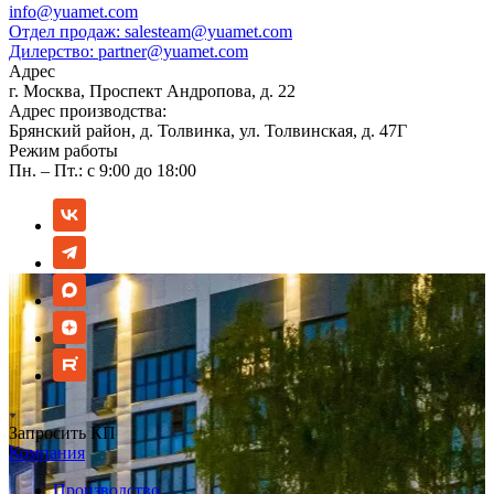
info@yuamet.com
Отдел продаж:
salesteam@yuamet.com
Дилерство:
partner@yuamet.com
Адрес
г. Москва, Проспект Андропова, д. 22
Адрес производства:
Брянский район, д. Толвинка, ул. Толвинская, д. 47Г
Режим работы
Пн. – Пт.: с 9:00 до 18:00
Запросить КП
Компания
Производство