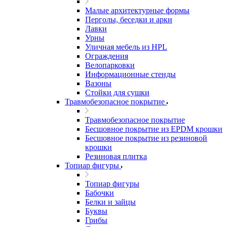
Малые архитектурные формы
Перголы, беседки и арки
Лавки
Урны
Уличная мебель из HPL
Ограждения
Велопарковки
Информационные стенды
Вазоны
Стойки для сушки
Травмобезопасное покрытие
Травмобезопасное покрытие
Бесшовное покрытие из EPDM крошки
Бесшовное покрытие из резиновой
крошки
Резиновая плитка
Топиар фигуры
Топиар фигуры
Бабочки
Белки и зайцы
Буквы
Грибы