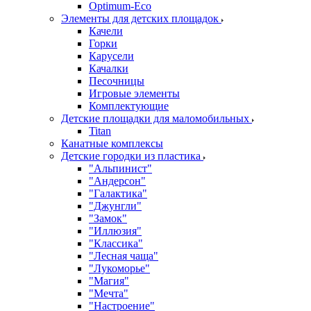
Оptimum-Еco
Элементы для детских площадок
Качели
Горки
Карусели
Качалки
Песочницы
Игровые элементы
Комплектующие
Детские площадки для маломобильных
Titan
Канатные комплексы
Детские городки из пластика
"Альпинист"
"Андерсон"
"Галактика"
"Джунгли"
"Замок"
"Иллюзия"
"Классика"
"Лесная чаща"
"Лукоморье"
"Магия"
"Мечта"
"Настроение"