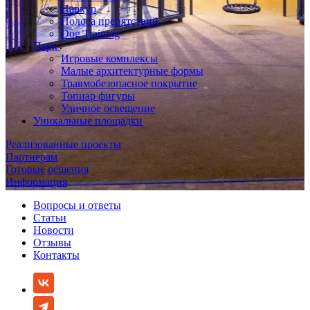
Паркур
Полоса препятствий
Dog Training
Парк
Игровые комплексы
Малые архитектурные формы
Травмобезопасное покрытие
Топиар фигуры
Уличное освещение
Уникальные площадки
Реализованные проекты
Партнерам
Готовые решения
Информация
Вопросы и ответы
Статьи
Новости
Отзывы
Контакты