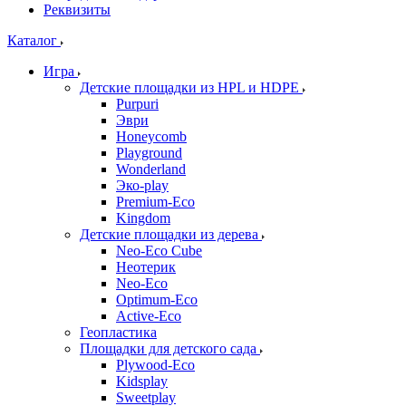
Реквизиты
Каталог
Игра
Детские площадки из HPL и HDPE
Purpuri
Эври
Honeycomb
Playground
Wonderland
Эко-play
Premium-Eco
Kingdom
Детские площадки из дерева
Neo-Eco Cube
Неотерик
Neo-Eco
Оptimum-Еco
Active-Eco
Геопластика
Площадки для детского сада
Plywood-Eco
Kidsplay
Sweetplay