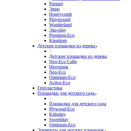
Purpuri
Эври
Honeycomb
Playground
Wonderland
Эко-play
Premium-Eco
Kingdom
Детские площадки из дерева
Детские площадки из дерева
Neo-Eco Cube
Неотерик
Neo-Eco
Оptimum-Еco
Active-Eco
Геопластика
Площадки для детского сада
Площадки для детского сада
Plywood-Eco
Kidsplay
Sweetplay
Оptimum-Еco
Элементы для детских площадок