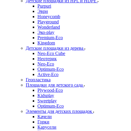
Детские площадки из HPL и HDPE
Purpuri
Эври
Honeycomb
Playground
Wonderland
Эко-play
Premium-Eco
Kingdom
Детские площадки из дерева
Neo-Eco Cube
Неотерик
Neo-Eco
Оptimum-Еco
Active-Eco
Геопластика
Площадки для детского сада
Plywood-Eco
Kidsplay
Sweetplay
Оptimum-Еco
Элементы для детских площадок
Качели
Горки
Карусели