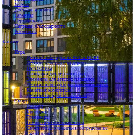
Услуги
Доставка и оплата
Гарантия
Сертификаты
Награды, благодарности
Реквизиты
Каталог
Игра
Детские площадки из HPL и HDPE
Детские площадки из дерева
Геопластика
Площадки для детского сада
Элементы для детских площадок
Детские площадки для маломобильных
Канатные комплексы
Детские городки из пластика
Спорт
Воркаут
Кроссфит
Тренажеры
Гимнастические комплексы
Спортивные элементы и оборудование
Скейт-парки