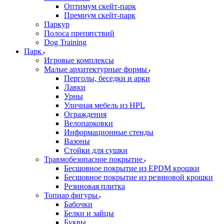
Оптимум скейт-парк
Премиум скейт-парк
Паркур
Полоса препятствий
Dog Training
Парк
Игровые комплексы
Малые архитектурные формы
Перголы, беседки и арки
Лавки
Урны
Уличная мебель из HPL
Ограждения
Велопарковки
Информационные стенды
Вазоны
Стойки для сушки
Травмобезопасное покрытие
Бесшовное покрытие из EPDM крошки
Бесшовное покрытие из резиновой крошки
Резиновая плитка
Топиар фигуры
Бабочки
Белки и зайцы
Буквы