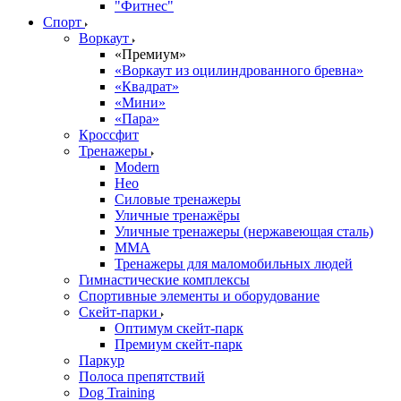
"Фитнес"
Спорт
Воркаут
«Премиум»
«Воркаут из оцилиндрованного бревна»
«Квадрат»
«Мини»
«Пара»
Кроссфит
Тренажеры
Modern
Нео
Силовые тренажеры
Уличные тренажёры
Уличные тренажеры (нержавеющая сталь)
ММА
Тренажеры для маломобильных людей
Гимнастические комплексы
Спортивные элементы и оборудование
Скейт-парки
Оптимум скейт-парк
Премиум скейт-парк
Паркур
Полоса препятствий
Dog Training