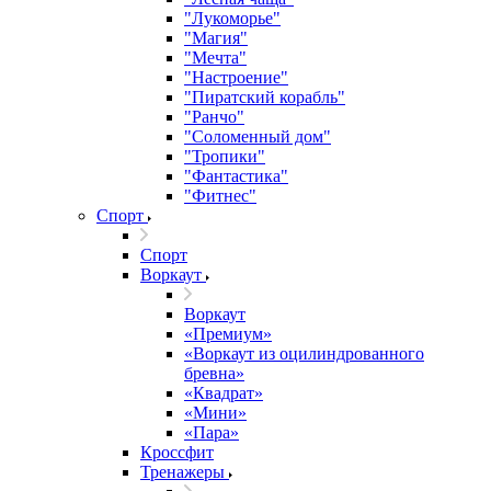
"Лукоморье"
"Магия"
"Мечта"
"Настроение"
"Пиратский корабль"
"Ранчо"
"Соломенный дом"
"Тропики"
"Фантастика"
"Фитнес"
Спорт
Спорт
Воркаут
Воркаут
«Премиум»
«Воркаут из оцилиндрованного
бревна»
«Квадрат»
«Мини»
«Пара»
Кроссфит
Тренажеры