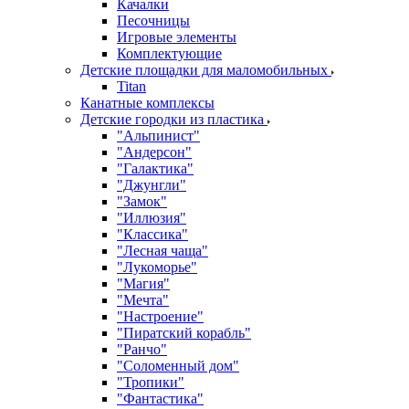
Качалки
Песочницы
Игровые элементы
Комплектующие
Детские площадки для маломобильных
Titan
Канатные комплексы
Детские городки из пластика
"Альпинист"
"Андерсон"
"Галактика"
"Джунгли"
"Замок"
"Иллюзия"
"Классика"
"Лесная чаща"
"Лукоморье"
"Магия"
"Мечта"
"Настроение"
"Пиратский корабль"
"Ранчо"
"Соломенный дом"
"Тропики"
"Фантастика"