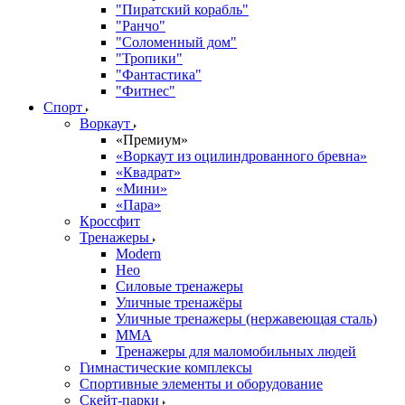
"Пиратский корабль"
"Ранчо"
"Соломенный дом"
"Тропики"
"Фантастика"
"Фитнес"
Спорт
Воркаут
«Премиум»
«Воркаут из оцилиндрованного бревна»
«Квадрат»
«Мини»
«Пара»
Кроссфит
Тренажеры
Modern
Нео
Силовые тренажеры
Уличные тренажёры
Уличные тренажеры (нержавеющая сталь)
ММА
Тренажеры для маломобильных людей
Гимнастические комплексы
Спортивные элементы и оборудование
Скейт-парки