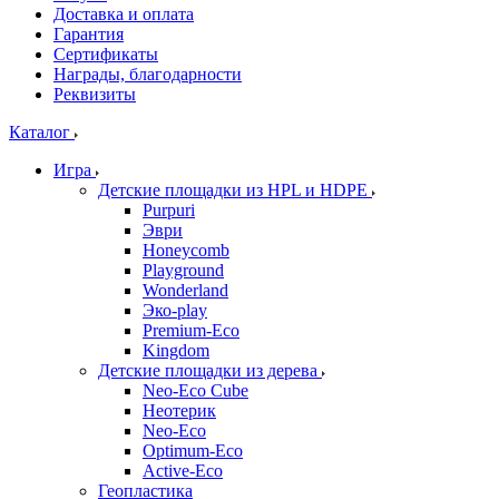
Доставка и оплата
Гарантия
Сертификаты
Награды, благодарности
Реквизиты
Каталог
Игра
Детские площадки из HPL и HDPE
Purpuri
Эври
Honeycomb
Playground
Wonderland
Эко-play
Premium-Eco
Kingdom
Детские площадки из дерева
Neo-Eco Cube
Неотерик
Neo-Eco
Оptimum-Еco
Active-Eco
Геопластика