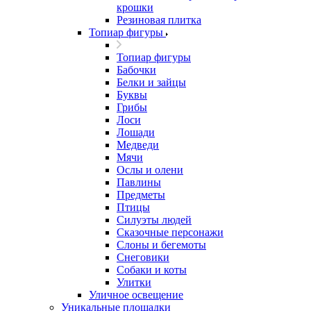
крошки
Резиновая плитка
Топиар фигуры
Топиар фигуры
Бабочки
Белки и зайцы
Буквы
Грибы
Лоси
Лошади
Медведи
Мячи
Ослы и олени
Павлины
Предметы
Птицы
Силуэты людей
Сказочные персонажи
Слоны и бегемоты
Снеговики
Собаки и коты
Улитки
Уличное освещение
Уникальные площадки