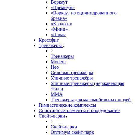
Воркаут
«Премиум»
«Воркаут из оцилиндрованного
бревна»
«Квадрат»
«Мини»
«Пара»
Кроссфит
Тренажеры
Тренажеры
Modern
Нео
Силовые тренажеры
Уличные тренажёры
Уличные тренажеры (нержавеющая
сталь)
ММА
Тренажеры для маломобильных людей
Гимнастические комплексы
Спортивные элементы и оборудование
Скейт-парки
Скейт-парки
Оптимум скейт-парк