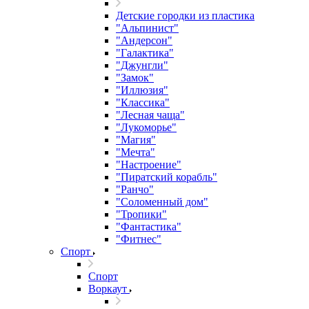
Детские городки из пластика
"Альпинист"
"Андерсон"
"Галактика"
"Джунгли"
"Замок"
"Иллюзия"
"Классика"
"Лесная чаща"
"Лукоморье"
"Магия"
"Мечта"
"Настроение"
"Пиратский корабль"
"Ранчо"
"Соломенный дом"
"Тропики"
"Фантастика"
"Фитнес"
Спорт
Спорт
Воркаут