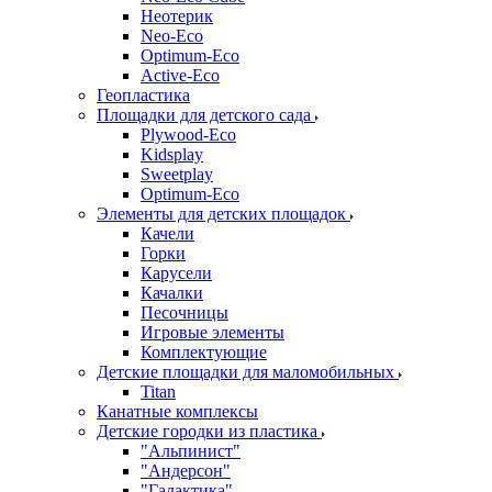
Неотерик
Neo-Eco
Оptimum-Еco
Active-Eco
Геопластика
Площадки для детского сада
Plywood-Eco
Kidsplay
Sweetplay
Оptimum-Еco
Элементы для детских площадок
Качели
Горки
Карусели
Качалки
Песочницы
Игровые элементы
Комплектующие
Детские площадки для маломобильных
Titan
Канатные комплексы
Детские городки из пластика
"Альпинист"
"Андерсон"
"Галактика"