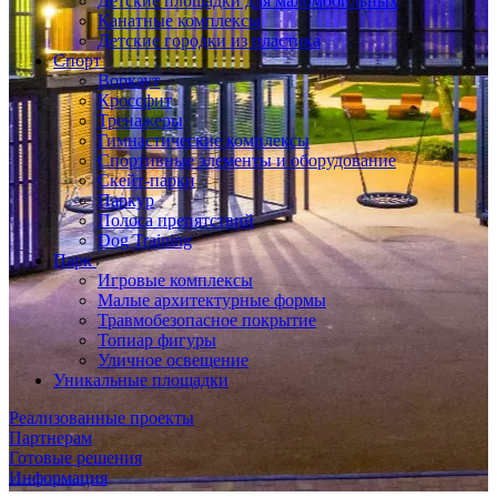
Детские площадки для маломобильных
Канатные комплексы
Детские городки из пластика
Спорт
Воркаут
Кроссфит
Тренажеры
Гимнастические комплексы
Спортивные элементы и оборудование
Скейт-парки
Паркур
Полоса препятствий
Dog Training
Парк
Игровые комплексы
Малые архитектурные формы
Травмобезопасное покрытие
Топиар фигуры
Уличное освещение
Уникальные площадки
Реализованные проекты
Партнерам
Готовые решения
Информация