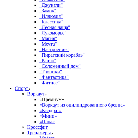
"Джунгли"
"Замок"
"Иллюзия"
"Классика"
"Лесная чаща"
"Лукоморье"
"Магия"
"Мечта"
"Настроение"
"Пиратский корабль"
"Ранчо"
"Соломенный дом"
"Тропики"
"Фантастика"
"Фитнес"
Спорт
Воркаут
«Премиум»
«Воркаут из оцилиндрованного бревна»
«Квадрат»
«Мини»
«Пара»
Кроссфит
Тренажеры