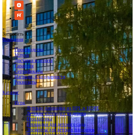
Запросить КП
Компания
Производство
Услуги
Доставка и оплата
Гарантия
Сертификаты
Награды, благодарности
Реквизиты
Каталог
Игра
Детские площадки из HPL и HDPE
Детские площадки из дерева
Геопластика
Площадки для детского сада
Элементы для детских площадок