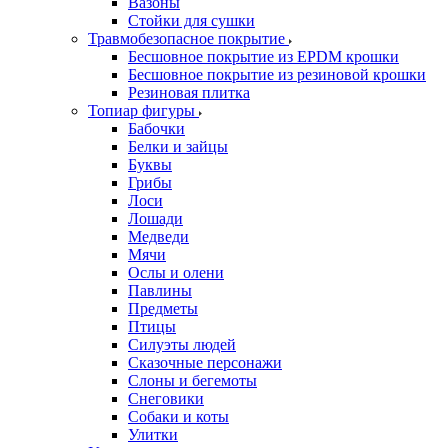
Вазоны
Стойки для сушки
Травмобезопасное покрытие
Бесшовное покрытие из EPDM крошки
Бесшовное покрытие из резиновой крошки
Резиновая плитка
Топиар фигуры
Бабочки
Белки и зайцы
Буквы
Грибы
Лоси
Лошади
Медведи
Мячи
Ослы и олени
Павлины
Предметы
Птицы
Силуэты людей
Сказочные персонажи
Слоны и бегемоты
Снеговики
Собаки и коты
Улитки