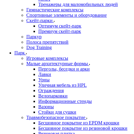
Тренажеры для маломобильных людей
Гимнастические комплексы
Спортивные элементы и оборудование
Скейт-парки
Оптимум скейт-парк
Премиум скейт-парк
Паркур
Полоса препятствий
Dog Training
Парк
Игровые комплексы
Малые архитектурные формы
Перголы, беседки и арки
Лавки
Урны
Уличная мебель из HPL
Ограждения
Велопарковки
Информационные стенды
Вазоны
Стойки для сушки
Травмобезопасное покрытие
Бесшовное покрытие из EPDM крошки
Бесшовное покрытие из резиновой крошки
Резиновая плитка