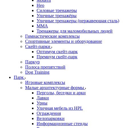
Modern
Нео
Силовые тренажеры
Уличные тренажёры
Уличные тренажеры (нержавеющая сталь)
ММА
Тренажеры для маломобильных людей
Гимнастические комплексы
Спортивные элементы и оборудование
Скейт-парки
Оптимум скейт-парк
Премиум скейт-парк
Паркур
Полоса препятствий
Dog Training
Парк
Игровые комплексы
Малые архитектурные формы
Перголы, беседки и арки
Лавки
Урны
Уличная мебель из HPL
Ограждения
Велопарковки
Информационные стенды