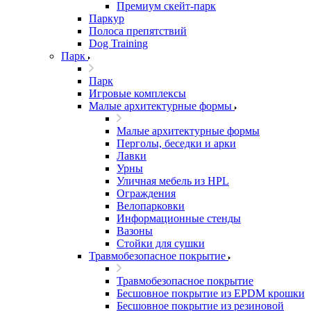
Премиум скейт-парк
Паркур
Полоса препятствий
Dog Training
Парк
Парк
Игровые комплексы
Малые архитектурные формы
Малые архитектурные формы
Перголы, беседки и арки
Лавки
Урны
Уличная мебель из HPL
Ограждения
Велопарковки
Информационные стенды
Вазоны
Стойки для сушки
Травмобезопасное покрытие
Травмобезопасное покрытие
Бесшовное покрытие из EPDM крошки
Бесшовное покрытие из резиновой