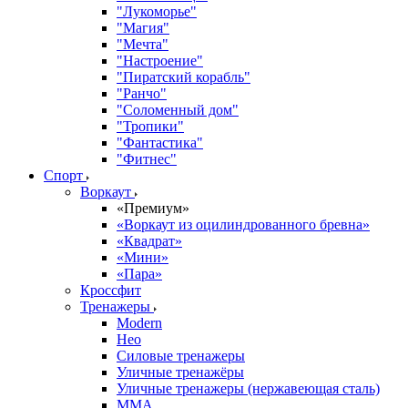
"Лукоморье"
"Магия"
"Мечта"
"Настроение"
"Пиратский корабль"
"Ранчо"
"Соломенный дом"
"Тропики"
"Фантастика"
"Фитнес"
Спорт
Воркаут
«Премиум»
«Воркаут из оцилиндрованного бревна»
«Квадрат»
«Мини»
«Пара»
Кроссфит
Тренажеры
Modern
Нео
Силовые тренажеры
Уличные тренажёры
Уличные тренажеры (нержавеющая сталь)
ММА