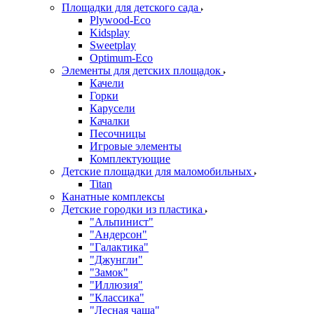
Площадки для детского сада
Plywood-Eco
Kidsplay
Sweetplay
Оptimum-Еco
Элементы для детских площадок
Качели
Горки
Карусели
Качалки
Песочницы
Игровые элементы
Комплектующие
Детские площадки для маломобильных
Titan
Канатные комплексы
Детские городки из пластика
"Альпинист"
"Андерсон"
"Галактика"
"Джунгли"
"Замок"
"Иллюзия"
"Классика"
"Лесная чаща"