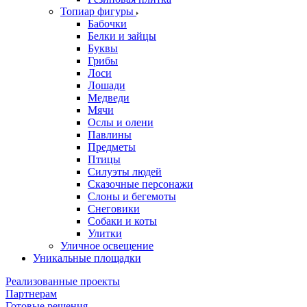
Топиар фигуры
Бабочки
Белки и зайцы
Буквы
Грибы
Лоси
Лошади
Медведи
Мячи
Ослы и олени
Павлины
Предметы
Птицы
Силуэты людей
Сказочные персонажи
Слоны и бегемоты
Снеговики
Собаки и коты
Улитки
Уличное освещение
Уникальные площадки
Реализованные проекты
Партнерам
Готовые решения