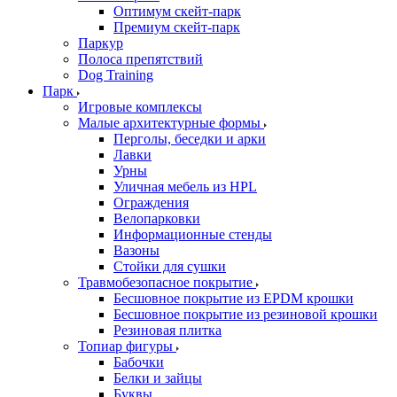
Оптимум скейт-парк
Премиум скейт-парк
Паркур
Полоса препятствий
Dog Training
Парк
Игровые комплексы
Малые архитектурные формы
Перголы, беседки и арки
Лавки
Урны
Уличная мебель из HPL
Ограждения
Велопарковки
Информационные стенды
Вазоны
Стойки для сушки
Травмобезопасное покрытие
Бесшовное покрытие из EPDM крошки
Бесшовное покрытие из резиновой крошки
Резиновая плитка
Топиар фигуры
Бабочки
Белки и зайцы
Буквы