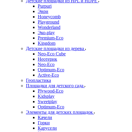
Детские площадки из HPL и HDPE
Purpuri
Эври
Honeycomb
Playground
Wonderland
Эко-play
Premium-Eco
Kingdom
Детские площадки из дерева
Neo-Eco Cube
Неотерик
Neo-Eco
Оptimum-Еco
Active-Eco
Геопластика
Площадки для детского сада
Plywood-Eco
Kidsplay
Sweetplay
Оptimum-Еco
Элементы для детских площадок
Качели
Горки
Карусели