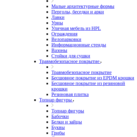
Малые архитектурные формы
Перголы, беседки и арки
Лавки
Урны
Уличная мебель из HPL
Ограждения
Велопарковки
Информационные стенды
Вазоны
Стойки для сушки
Травмобезопасное покрытие
Травмобезопасное покрытие
Бесшовное покрытие из EPDM крошки
Бесшовное покрытие из резиновой
крошки
Резиновая плитка
Топиар фигуры
Топиар фигуры
Бабочки
Белки и зайцы
Буквы
Грибы