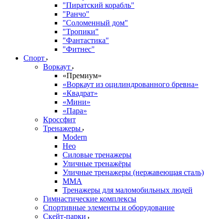
"Пиратский корабль"
"Ранчо"
"Соломенный дом"
"Тропики"
"Фантастика"
"Фитнес"
Спорт
Воркаут
«Премиум»
«Воркаут из оцилиндрованного бревна»
«Квадрат»
«Мини»
«Пара»
Кроссфит
Тренажеры
Modern
Нео
Силовые тренажеры
Уличные тренажёры
Уличные тренажеры (нержавеющая сталь)
ММА
Тренажеры для маломобильных людей
Гимнастические комплексы
Спортивные элементы и оборудование
Скейт-парки