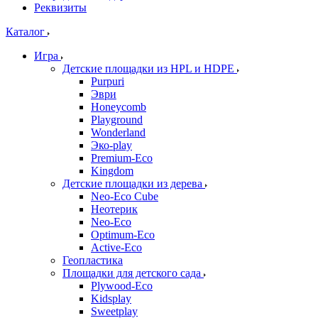
Реквизиты
Каталог
Игра
Детские площадки из HPL и HDPE
Purpuri
Эври
Honeycomb
Playground
Wonderland
Эко-play
Premium-Eco
Kingdom
Детские площадки из дерева
Neo-Eco Cube
Неотерик
Neo-Eco
Оptimum-Еco
Active-Eco
Геопластика
Площадки для детского сада
Plywood-Eco
Kidsplay
Sweetplay