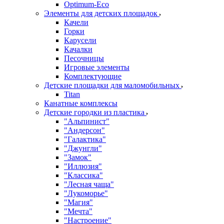
Оptimum-Еco
Элементы для детских площадок
Качели
Горки
Карусели
Качалки
Песочницы
Игровые элементы
Комплектующие
Детские площадки для маломобильных
Titan
Канатные комплексы
Детские городки из пластика
"Альпинист"
"Андерсон"
"Галактика"
"Джунгли"
"Замок"
"Иллюзия"
"Классика"
"Лесная чаща"
"Лукоморье"
"Магия"
"Мечта"
"Настроение"