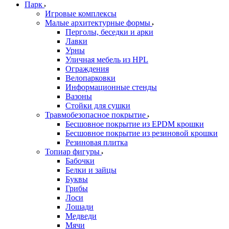
Парк
Игровые комплексы
Малые архитектурные формы
Перголы, беседки и арки
Лавки
Урны
Уличная мебель из HPL
Ограждения
Велопарковки
Информационные стенды
Вазоны
Стойки для сушки
Травмобезопасное покрытие
Бесшовное покрытие из EPDM крошки
Бесшовное покрытие из резиновой крошки
Резиновая плитка
Топиар фигуры
Бабочки
Белки и зайцы
Буквы
Грибы
Лоси
Лошади
Медведи
Мячи