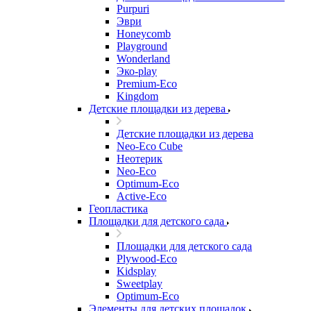
Purpuri
Эври
Honeycomb
Playground
Wonderland
Эко-play
Premium-Eco
Kingdom
Детские площадки из дерева
Детские площадки из дерева
Neo-Eco Cube
Неотерик
Neo-Eco
Оptimum-Еco
Active-Eco
Геопластика
Площадки для детского сада
Площадки для детского сада
Plywood-Eco
Kidsplay
Sweetplay
Оptimum-Еco
Элементы для детских площадок