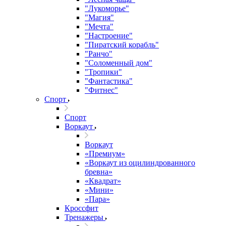
"Лукоморье"
"Магия"
"Мечта"
"Настроение"
"Пиратский корабль"
"Ранчо"
"Соломенный дом"
"Тропики"
"Фантастика"
"Фитнес"
Спорт
Спорт
Воркаут
Воркаут
«Премиум»
«Воркаут из оцилиндрованного
бревна»
«Квадрат»
«Мини»
«Пара»
Кроссфит
Тренажеры