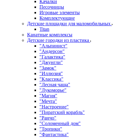
Качалки
Песочницы
Игровые элементы
Комплектующие
Детские площадки для маломобильных
Titan
Канатные комплексы
Детские городки из пластика
"Альпинист"
"Андерсон"
"Галактика"
"Джунгли"
"Замок"
"Иллюзия"
"Классика"
"Лесная чаща"
"Лукоморье"
"Магия"
"Мечта"
"Настроение"
"Пиратский корабль"
"Ранчо"
"Соломенный дом"
"Тропики"
"Фантастика"