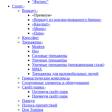
"Фитнес"
Спорт
Воркаут
«Премиум»
«Воркаут из оцилиндрованного бревна»
«Квадрат»
«Мини»
«Пара»
Кроссфит
Тренажеры
Modern
Нео
Силовые тренажеры
Уличные тренажёры
Уличные тренажеры (нержавеющая сталь)
ММА
Тренажеры для маломобильных людей
Гимнастические комплексы
Спортивные элементы и оборудование
Скейт-парки
Оптимум скейт-парк
Премиум скейт-парк
Паркур
Полоса препятствий
Dog Training