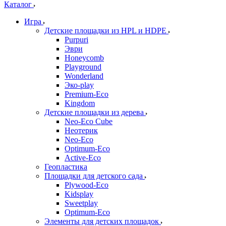
Каталог
Игра
Детские площадки из HPL и HDPE
Purpuri
Эври
Honeycomb
Playground
Wonderland
Эко-play
Premium-Eco
Kingdom
Детские площадки из дерева
Neo-Eco Cube
Неотерик
Neo-Eco
Оptimum-Еco
Active-Eco
Геопластика
Площадки для детского сада
Plywood-Eco
Kidsplay
Sweetplay
Оptimum-Еco
Элементы для детских площадок