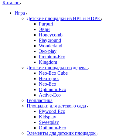
Каталог
Игра
Детские площадки из HPL и HDPE
Purpuri
Эври
Honeycomb
Playground
Wonderland
Эко-play
Premium-Eco
Kingdom
Детские площадки из дерева
Neo-Eco Cube
Неотерик
Neo-Eco
Оptimum-Еco
Active-Eco
Геопластика
Площадки для детского сада
Plywood-Eco
Kidsplay
Sweetplay
Оptimum-Еco
Элементы для детских площадок