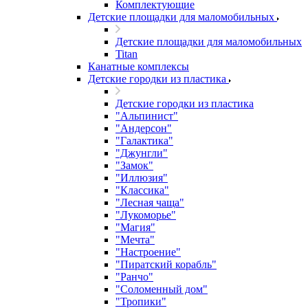
Комплектующие
Детские площадки для маломобильных
Детские площадки для маломобильных
Titan
Канатные комплексы
Детские городки из пластика
Детские городки из пластика
"Альпинист"
"Андерсон"
"Галактика"
"Джунгли"
"Замок"
"Иллюзия"
"Классика"
"Лесная чаща"
"Лукоморье"
"Магия"
"Мечта"
"Настроение"
"Пиратский корабль"
"Ранчо"
"Соломенный дом"
"Тропики"