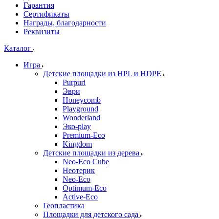
Гарантия
Сертификаты
Награды, благодарности
Реквизиты
Каталог
Игра
Детские площадки из HPL и HDPE
Purpuri
Эври
Honeycomb
Playground
Wonderland
Эко-play
Premium-Eco
Kingdom
Детские площадки из дерева
Neo-Eco Cube
Неотерик
Neo-Eco
Оptimum-Еco
Active-Eco
Геопластика
Площадки для детского сада