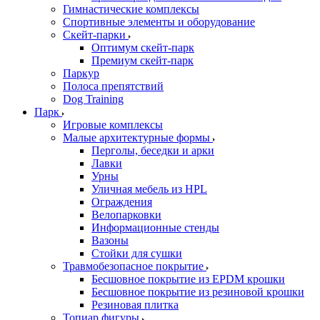
Гимнастические комплексы
Спортивные элементы и оборудование
Скейт-парки
Оптимум скейт-парк
Премиум скейт-парк
Паркур
Полоса препятствий
Dog Training
Парк
Игровые комплексы
Малые архитектурные формы
Перголы, беседки и арки
Лавки
Урны
Уличная мебель из HPL
Ограждения
Велопарковки
Информационные стенды
Вазоны
Стойки для сушки
Травмобезопасное покрытие
Бесшовное покрытие из EPDM крошки
Бесшовное покрытие из резиновой крошки
Резиновая плитка
Топиар фигуры