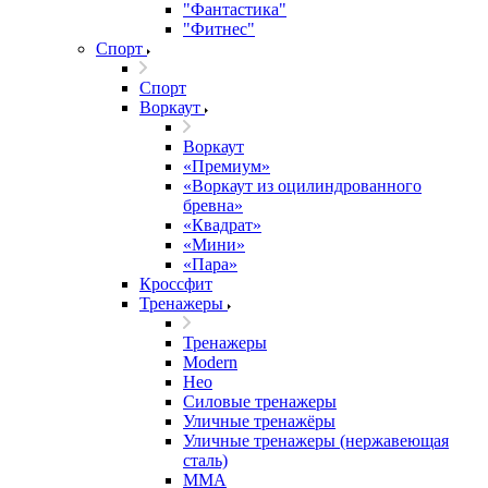
"Фантастика"
"Фитнес"
Спорт
Спорт
Воркаут
Воркаут
«Премиум»
«Воркаут из оцилиндрованного
бревна»
«Квадрат»
«Мини»
«Пара»
Кроссфит
Тренажеры
Тренажеры
Modern
Нео
Силовые тренажеры
Уличные тренажёры
Уличные тренажеры (нержавеющая
сталь)
ММА