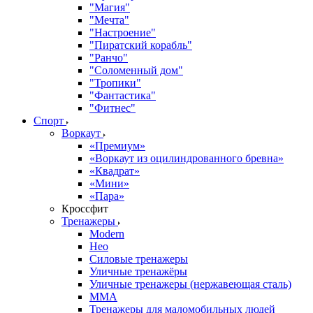
"Магия"
"Мечта"
"Настроение"
"Пиратский корабль"
"Ранчо"
"Соломенный дом"
"Тропики"
"Фантастика"
"Фитнес"
Спорт
Воркаут
«Премиум»
«Воркаут из оцилиндрованного бревна»
«Квадрат»
«Мини»
«Пара»
Кроссфит
Тренажеры
Modern
Нео
Силовые тренажеры
Уличные тренажёры
Уличные тренажеры (нержавеющая сталь)
ММА
Тренажеры для маломобильных людей