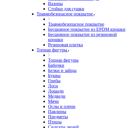
Вазоны
Стойки для сушки
Травмобезопасное покрытие
Травмобезопасное покрытие
Бесшовное покрытие из EPDM крошки
Бесшовное покрытие из резиновой
крошки
Резиновая плитка
Топиар фигуры
Топиар фигуры
Бабочки
Белки и зайцы
Буквы
Грибы
Лоси
Лошади
Медведи
Мячи
Ослы и олени
Павлины
Предметы
Птицы
Силуэты людей