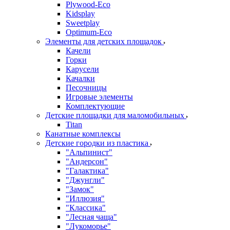
Plywood-Eco
Kidsplay
Sweetplay
Оptimum-Еco
Элементы для детских площадок
Качели
Горки
Карусели
Качалки
Песочницы
Игровые элементы
Комплектующие
Детские площадки для маломобильных
Titan
Канатные комплексы
Детские городки из пластика
"Альпинист"
"Андерсон"
"Галактика"
"Джунгли"
"Замок"
"Иллюзия"
"Классика"
"Лесная чаща"
"Лукоморье"