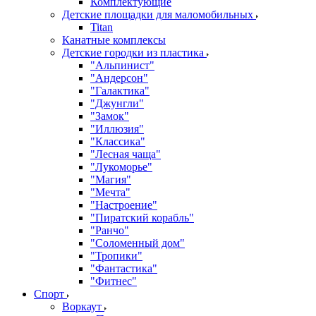
Комплектующие
Детские площадки для маломобильных
Titan
Канатные комплексы
Детские городки из пластика
"Альпинист"
"Андерсон"
"Галактика"
"Джунгли"
"Замок"
"Иллюзия"
"Классика"
"Лесная чаща"
"Лукоморье"
"Магия"
"Мечта"
"Настроение"
"Пиратский корабль"
"Ранчо"
"Соломенный дом"
"Тропики"
"Фантастика"
"Фитнес"
Спорт
Воркаут