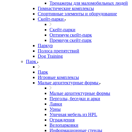
Тренажеры для маломобильных людей
Гимнастические комплексы
Спортивные элементы и оборудование
Скейт-парки
Скейт-парки
Оптимум скейт-парк
Премиум скейт-парк
Паркур
Полоса препятствий
Dog Training
Парк
Парк
Игровые комплексы
Малые архитектурные формы
Малые архитектурные формы
Перголы, беседки и арки
Лавки
Урны
Уличная мебель из HPL
Ограждения
Велопарковки
Информационные стенды