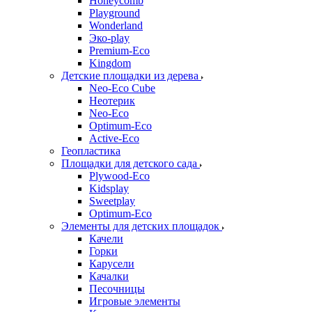
Honeycomb
Playground
Wonderland
Эко-play
Premium-Eco
Kingdom
Детские площадки из дерева
Neo-Eco Cube
Неотерик
Neo-Eco
Оptimum-Еco
Active-Eco
Геопластика
Площадки для детского сада
Plywood-Eco
Kidsplay
Sweetplay
Оptimum-Еco
Элементы для детских площадок
Качели
Горки
Карусели
Качалки
Песочницы
Игровые элементы