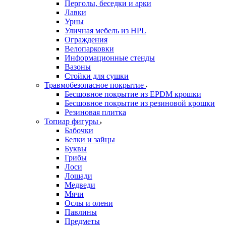
Перголы, беседки и арки
Лавки
Урны
Уличная мебель из HPL
Ограждения
Велопарковки
Информационные стенды
Вазоны
Стойки для сушки
Травмобезопасное покрытие
Бесшовное покрытие из EPDM крошки
Бесшовное покрытие из резиновой крошки
Резиновая плитка
Топиар фигуры
Бабочки
Белки и зайцы
Буквы
Грибы
Лоси
Лошади
Медведи
Мячи
Ослы и олени
Павлины
Предметы