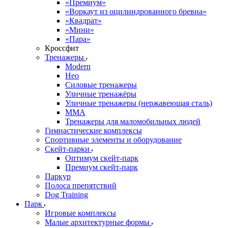
«Премиум»
«Воркаут из оцилиндрованного бревна»
«Квадрат»
«Мини»
«Пара»
Кроссфит
Тренажеры
Modern
Нео
Силовые тренажеры
Уличные тренажёры
Уличные тренажеры (нержавеющая сталь)
ММА
Тренажеры для маломобильных людей
Гимнастические комплексы
Спортивные элементы и оборудование
Скейт-парки
Оптимум скейт-парк
Премиум скейт-парк
Паркур
Полоса препятствий
Dog Training
Парк
Игровые комплексы
Малые архитектурные формы