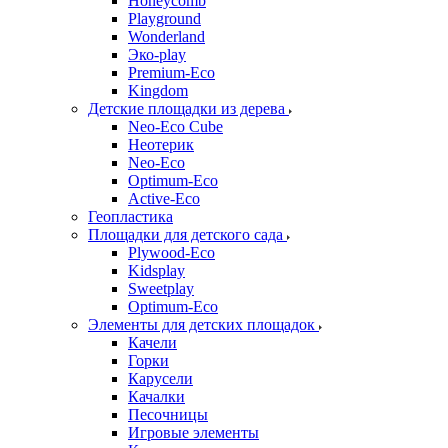
Honeycomb
Playground
Wonderland
Эко-play
Premium-Eco
Kingdom
Детские площадки из дерева
Neo-Eco Cube
Неотерик
Neo-Eco
Оptimum-Еco
Active-Eco
Геопластика
Площадки для детского сада
Plywood-Eco
Kidsplay
Sweetplay
Оptimum-Еco
Элементы для детских площадок
Качели
Горки
Карусели
Качалки
Песочницы
Игровые элементы