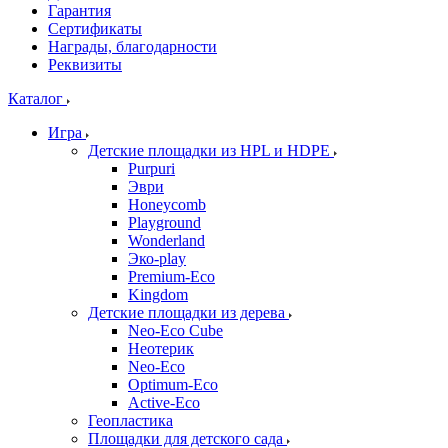
Гарантия
Сертификаты
Награды, благодарности
Реквизиты
Каталог
Игра
Детские площадки из HPL и HDPE
Purpuri
Эври
Honeycomb
Playground
Wonderland
Эко-play
Premium-Eco
Kingdom
Детские площадки из дерева
Neo-Eco Cube
Неотерик
Neo-Eco
Оptimum-Еco
Active-Eco
Геопластика
Площадки для детского сада