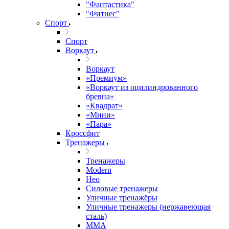
"Фантастика"
"Фитнес"
Спорт
Спорт
Воркаут
Воркаут
«Премиум»
«Воркаут из оцилиндрованного
бревна»
«Квадрат»
«Мини»
«Пара»
Кроссфит
Тренажеры
Тренажеры
Modern
Нео
Силовые тренажеры
Уличные тренажёры
Уличные тренажеры (нержавеющая
сталь)
ММА