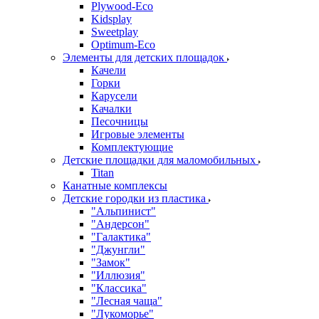
Plywood-Eco
Kidsplay
Sweetplay
Оptimum-Еco
Элементы для детских площадок
Качели
Горки
Карусели
Качалки
Песочницы
Игровые элементы
Комплектующие
Детские площадки для маломобильных
Titan
Канатные комплексы
Детские городки из пластика
"Альпинист"
"Андерсон"
"Галактика"
"Джунгли"
"Замок"
"Иллюзия"
"Классика"
"Лесная чаща"
"Лукоморье"