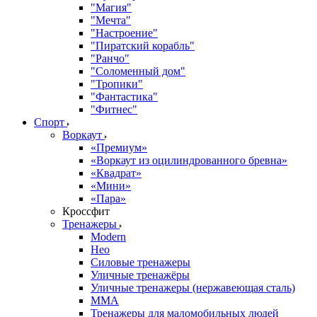
"Магия"
"Мечта"
"Настроение"
"Пиратский корабль"
"Ранчо"
"Соломенный дом"
"Тропики"
"Фантастика"
"Фитнес"
Спорт
Воркаут
«Премиум»
«Воркаут из оцилиндрованного бревна»
«Квадрат»
«Мини»
«Пара»
Кроссфит
Тренажеры
Modern
Нео
Силовые тренажеры
Уличные тренажёры
Уличные тренажеры (нержавеющая сталь)
ММА
Тренажеры для маломобильных людей