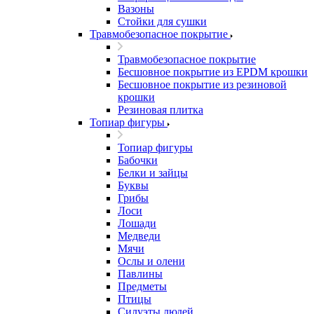
Вазоны
Стойки для сушки
Травмобезопасное покрытие
Травмобезопасное покрытие
Бесшовное покрытие из EPDM крошки
Бесшовное покрытие из резиновой
крошки
Резиновая плитка
Топиар фигуры
Топиар фигуры
Бабочки
Белки и зайцы
Буквы
Грибы
Лоси
Лошади
Медведи
Мячи
Ослы и олени
Павлины
Предметы
Птицы
Силуэты людей