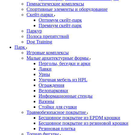
Гимнастические комплексы
Спортивные элементы и оборудование
Скейт-парки
Оптимум скейт-парк
Премиум скейт-парк
Паркур
Полоса препятствий
Dog Training
Парк
Игровые комплексы
Малые архитектурные формы
Перголы, беседки и арки
Лавки
Урны
Уличная мебель из HPL
Ограждения
Велопарковки
Информационные стенды
Вазоны
Стойки для сушки
Травмобезопасное покрытие
Бесшовное покрытие из EPDM крошки
Бесшовное покрытие из резиновой крошки
Резиновая плитка
Топиар фигуры