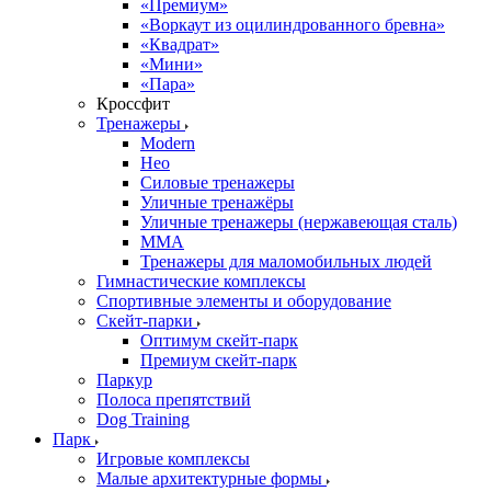
«Премиум»
«Воркаут из оцилиндрованного бревна»
«Квадрат»
«Мини»
«Пара»
Кроссфит
Тренажеры
Modern
Нео
Силовые тренажеры
Уличные тренажёры
Уличные тренажеры (нержавеющая сталь)
ММА
Тренажеры для маломобильных людей
Гимнастические комплексы
Спортивные элементы и оборудование
Скейт-парки
Оптимум скейт-парк
Премиум скейт-парк
Паркур
Полоса препятствий
Dog Training
Парк
Игровые комплексы
Малые архитектурные формы