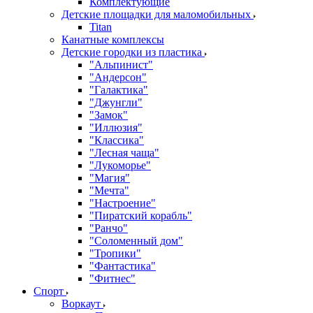
Комплектующие
Детские площадки для маломобильных
Titan
Канатные комплексы
Детские городки из пластика
"Альпинист"
"Андерсон"
"Галактика"
"Джунгли"
"Замок"
"Иллюзия"
"Классика"
"Лесная чаща"
"Лукоморье"
"Магия"
"Мечта"
"Настроение"
"Пиратский корабль"
"Ранчо"
"Соломенный дом"
"Тропики"
"Фантастика"
"Фитнес"
Спорт
Воркаут