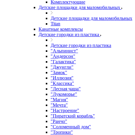
Комплектующие
Детские площадки для маломобильных
Детские площадки для маломобильных
Titan
Канатные комплексы
Детские городки из пластика
Детские городки из пластика
"Альпинист"
"Андерсон"
"Галактика"
"Джунгли"
"Замок"
"Иллюзия"
"Классика"
"Лесная чаща"
"Лукоморье"
"Магия"
"Мечта"
"Настроение"
"Пиратский корабль"
"Ранчо"
"Соломенный дом"
"Тропики"