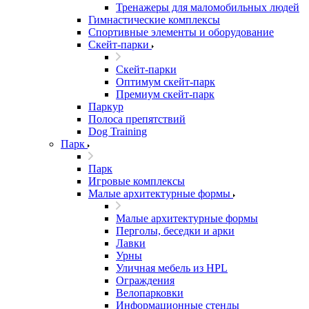
Тренажеры для маломобильных людей
Гимнастические комплексы
Спортивные элементы и оборудование
Скейт-парки
Скейт-парки
Оптимум скейт-парк
Премиум скейт-парк
Паркур
Полоса препятствий
Dog Training
Парк
Парк
Игровые комплексы
Малые архитектурные формы
Малые архитектурные формы
Перголы, беседки и арки
Лавки
Урны
Уличная мебель из HPL
Ограждения
Велопарковки
Информационные стенды