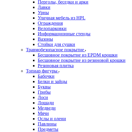
Перголы, беседки и арки
Лавки
Урны
Уличная мебель из HPL
Ограждения
Велопарковки
Информационные стенды
Вазоны
Стойки для сушки
Травмобезопасное покрытие
Бесшовное покрытие из EPDM крошки
Бесшовное покрытие из резиновой крошки
Резиновая плитка
Топиар фигуры
Бабочки
Белки и зайцы
Буквы
Грибы
Лоси
Лошади
Медведи
Мячи
Ослы и олени
Павлины
Предметы