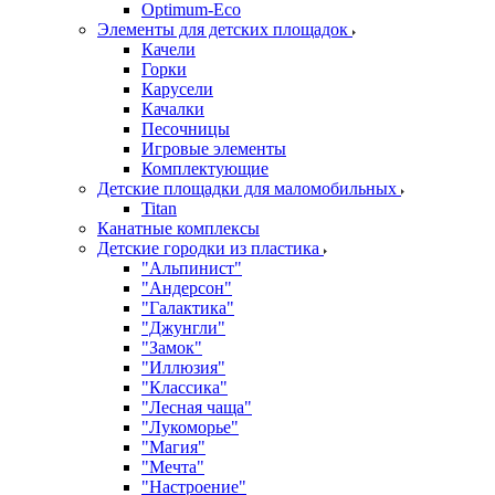
Оptimum-Еco
Элементы для детских площадок
Качели
Горки
Карусели
Качалки
Песочницы
Игровые элементы
Комплектующие
Детские площадки для маломобильных
Titan
Канатные комплексы
Детские городки из пластика
"Альпинист"
"Андерсон"
"Галактика"
"Джунгли"
"Замок"
"Иллюзия"
"Классика"
"Лесная чаща"
"Лукоморье"
"Магия"
"Мечта"
"Настроение"