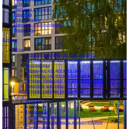
Услуги
Доставка и оплата
Гарантия
Сертификаты
Награды, благодарности
Реквизиты
Каталог
Игра
Детские площадки из HPL и HDPE
Детские площадки из дерева
Геопластика
Площадки для детского сада
Элементы для детских площадок
Детские площадки для маломобильных
Канатные комплексы
Детские городки из пластика
Спорт
Воркаут
Кроссфит
Тренажеры
Гимнастические комплексы
Спортивные элементы и оборудование
Скейт-парки