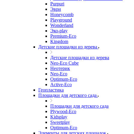
Purpuri
Эври
Honeycomb
Playground
Wonderland
Эко-play
Premium-Eco
Kingdom
Детские площадки из дерева
Детские площадки из дерева
Neo-Eco Cube
Неотерик
Neo-Eco
Оptimum-Еco
Active-Eco
Геопластика
Площадки для детского сада
Площадки для детского сада
Plywood-Eco
Kidsplay
Sweetplay
Оptimum-Еco
Элементы для детских площадок