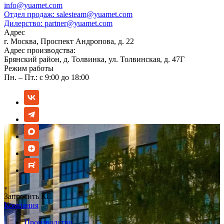
info@yuamet.com
Отдел продаж:
salesteam@yuamet.com
Дилерство:
partner@yuamet.com
Адрес
г. Москва, Проспект Андропова, д. 22
Адрес производства:
Брянский район, д. Толвинка, ул. Толвинская, д. 47Г
Режим работы
Пн. – Пт.: с 9:00 до 18:00
Запросить КП
Компания
Производство