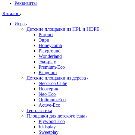
Реквизиты
Каталог
Игра
Детские площадки из HPL и HDPE
Purpuri
Эври
Honeycomb
Playground
Wonderland
Эко-play
Premium-Eco
Kingdom
Детские площадки из дерева
Neo-Eco Cube
Неотерик
Neo-Eco
Оptimum-Еco
Active-Eco
Геопластика
Площадки для детского сада
Plywood-Eco
Kidsplay
Sweetplay