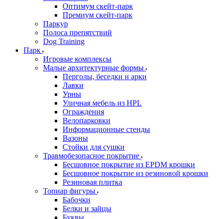
Оптимум скейт-парк
Премиум скейт-парк
Паркур
Полоса препятствий
Dog Training
Парк
Игровые комплексы
Малые архитектурные формы
Перголы, беседки и арки
Лавки
Урны
Уличная мебель из HPL
Ограждения
Велопарковки
Информационные стенды
Вазоны
Стойки для сушки
Травмобезопасное покрытие
Бесшовное покрытие из EPDM крошки
Бесшовное покрытие из резиновой крошки
Резиновая плитка
Топиар фигуры
Бабочки
Белки и зайцы
Буквы