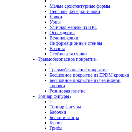
Малые архитектурные формы
Перголы, беседки и арки
Лавки
Урны
Уличная мебель из HPL
Ограждения
Велопарковки
Информационные стенды
Вазоны
Стойки для сушки
Травмобезопасное покрытие
Травмобезопасное покрытие
Бесшовное покрытие из EPDM крошки
Бесшовное покрытие из резиновой
крошки
Резиновая плитка
Топиар фигуры
Топиар фигуры
Бабочки
Белки и зайцы
Буквы
Грибы