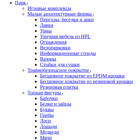
Парк
Игровые комплексы
Малые архитектурные формы
Перголы, беседки и арки
Лавки
Урны
Уличная мебель из HPL
Ограждения
Велопарковки
Информационные стенды
Вазоны
Стойки для сушки
Травмобезопасное покрытие
Бесшовное покрытие из EPDM крошки
Бесшовное покрытие из резиновой крошки
Резиновая плитка
Топиар фигуры
Бабочки
Белки и зайцы
Буквы
Грибы
Лоси
Лошади
Медведи
Мячи