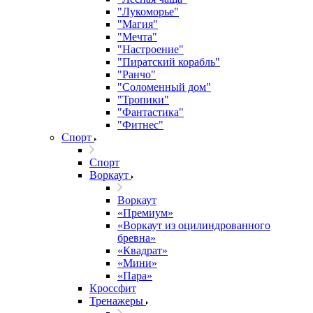
"Лукоморье"
"Магия"
"Мечта"
"Настроение"
"Пиратский корабль"
"Ранчо"
"Соломенный дом"
"Тропики"
"Фантастика"
"Фитнес"
Спорт
Спорт
Воркаут
Воркаут
«Премиум»
«Воркаут из оцилиндрованного
бревна»
«Квадрат»
«Мини»
«Пара»
Кроссфит
Тренажеры