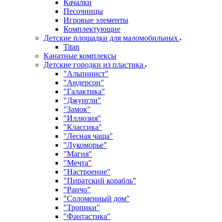
Качалки
Песочницы
Игровые элементы
Комплектующие
Детские площадки для маломобильных
Titan
Канатные комплексы
Детские городки из пластика
"Альпинист"
"Андерсон"
"Галактика"
"Джунгли"
"Замок"
"Иллюзия"
"Классика"
"Лесная чаща"
"Лукоморье"
"Магия"
"Мечта"
"Настроение"
"Пиратский корабль"
"Ранчо"
"Соломенный дом"
"Тропики"
"Фантастика"