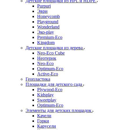
Детские площадки из HPL и HDPE
Purpuri
Эври
Honeycomb
Playground
Wonderland
Эко-play
Premium-Eco
Kingdom
Детские площадки из дерева
Neo-Eco Cube
Неотерик
Neo-Eco
Оptimum-Еco
Active-Eco
Геопластика
Площадки для детского сада
Plywood-Eco
Kidsplay
Sweetplay
Оptimum-Еco
Элементы для детских площадок
Качели
Горки
Карусели