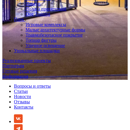
Паркур
Полоса препятствий
Dog Training
Парк
Игровые комплексы
Малые архитектурные формы
Травмобезопасное покрытие
Топиар фигуры
Уличное освещение
Уникальные площадки
Реализованные проекты
Партнерам
Готовые решения
Информация
Вопросы и ответы
Статьи
Новости
Отзывы
Контакты