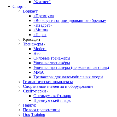
"Фитнес"
Спорт
Воркаут
«Премиум»
«Воркаут из оцилиндрованного бревна»
«Квадрат»
«Мини»
«Пара»
Кроссфит
Тренажеры
Modern
Нео
Силовые тренажеры
Уличные тренажёры
Уличные тренажеры (нержавеющая сталь)
ММА
Тренажеры для маломобильных людей
Гимнастические комплексы
Спортивные элементы и оборудование
Скейт-парки
Оптимум скейт-парк
Премиум скейт-парк
Паркур
Полоса препятствий
Dog Training