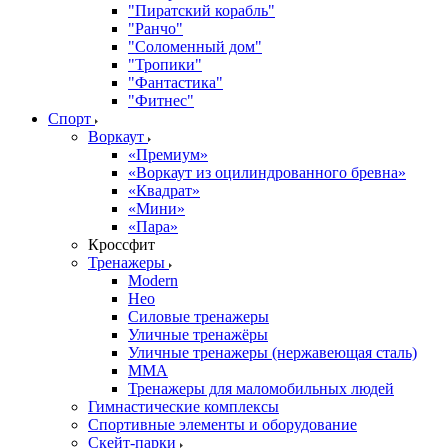
"Пиратский корабль"
"Ранчо"
"Соломенный дом"
"Тропики"
"Фантастика"
"Фитнес"
Спорт
Воркаут
«Премиум»
«Воркаут из оцилиндрованного бревна»
«Квадрат»
«Мини»
«Пара»
Кроссфит
Тренажеры
Modern
Нео
Силовые тренажеры
Уличные тренажёры
Уличные тренажеры (нержавеющая сталь)
ММА
Тренажеры для маломобильных людей
Гимнастические комплексы
Спортивные элементы и оборудование
Скейт-парки