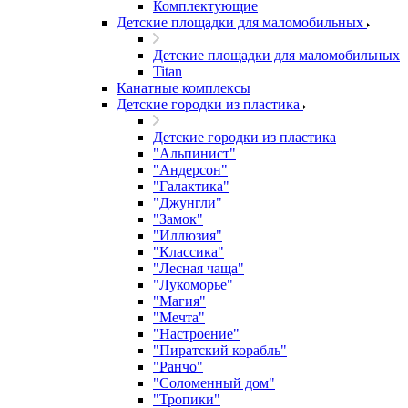
Комплектующие
Детские площадки для маломобильных
Детские площадки для маломобильных
Titan
Канатные комплексы
Детские городки из пластика
Детские городки из пластика
"Альпинист"
"Андерсон"
"Галактика"
"Джунгли"
"Замок"
"Иллюзия"
"Классика"
"Лесная чаща"
"Лукоморье"
"Магия"
"Мечта"
"Настроение"
"Пиратский корабль"
"Ранчо"
"Соломенный дом"
"Тропики"