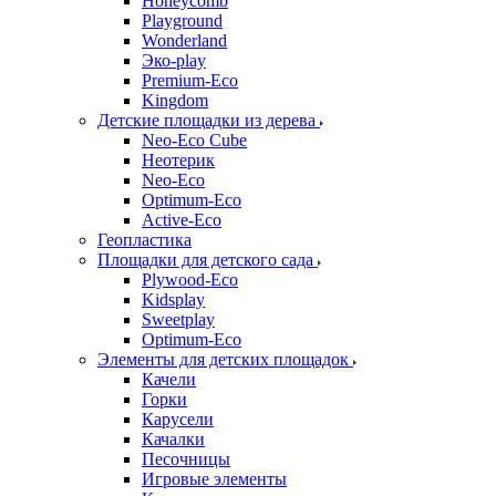
Honeycomb
Playground
Wonderland
Эко-play
Premium-Eco
Kingdom
Детские площадки из дерева
Neo-Eco Cube
Неотерик
Neo-Eco
Оptimum-Еco
Active-Eco
Геопластика
Площадки для детского сада
Plywood-Eco
Kidsplay
Sweetplay
Оptimum-Еco
Элементы для детских площадок
Качели
Горки
Карусели
Качалки
Песочницы
Игровые элементы