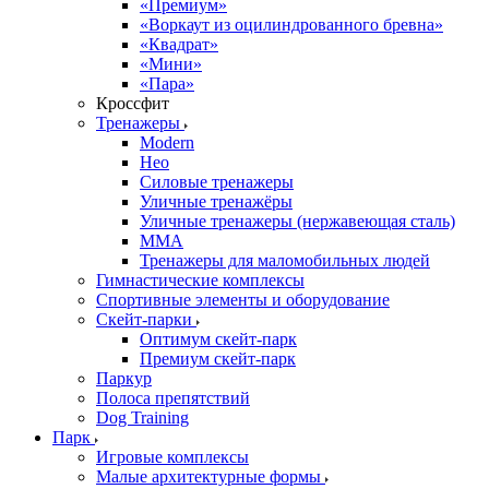
«Премиум»
«Воркаут из оцилиндрованного бревна»
«Квадрат»
«Мини»
«Пара»
Кроссфит
Тренажеры
Modern
Нео
Силовые тренажеры
Уличные тренажёры
Уличные тренажеры (нержавеющая сталь)
ММА
Тренажеры для маломобильных людей
Гимнастические комплексы
Спортивные элементы и оборудование
Скейт-парки
Оптимум скейт-парк
Премиум скейт-парк
Паркур
Полоса препятствий
Dog Training
Парк
Игровые комплексы
Малые архитектурные формы