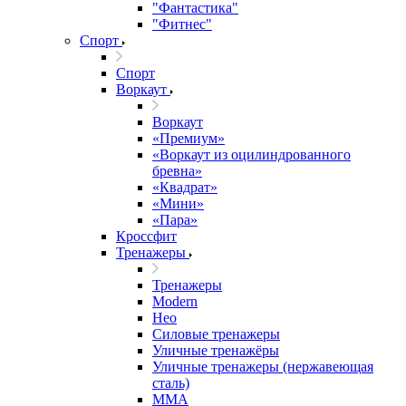
"Фантастика"
"Фитнес"
Спорт
Спорт
Воркаут
Воркаут
«Премиум»
«Воркаут из оцилиндрованного
бревна»
«Квадрат»
«Мини»
«Пара»
Кроссфит
Тренажеры
Тренажеры
Modern
Нео
Силовые тренажеры
Уличные тренажёры
Уличные тренажеры (нержавеющая
сталь)
ММА