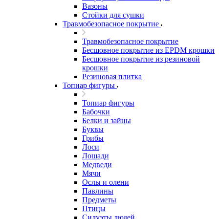
Вазоны
Стойки для сушки
Травмобезопасное покрытие
Травмобезопасное покрытие
Бесшовное покрытие из EPDM крошки
Бесшовное покрытие из резиновой
крошки
Резиновая плитка
Топиар фигуры
Топиар фигуры
Бабочки
Белки и зайцы
Буквы
Грибы
Лоси
Лошади
Медведи
Мячи
Ослы и олени
Павлины
Предметы
Птицы
Силуэты людей