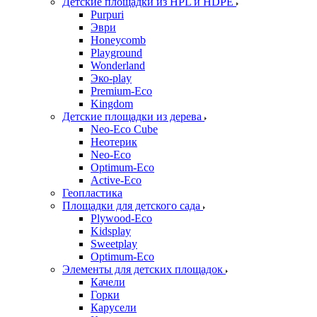
Детские площадки из HPL и HDPE
Purpuri
Эври
Honeycomb
Playground
Wonderland
Эко-play
Premium-Eco
Kingdom
Детские площадки из дерева
Neo-Eco Cube
Неотерик
Neo-Eco
Оptimum-Еco
Active-Eco
Геопластика
Площадки для детского сада
Plywood-Eco
Kidsplay
Sweetplay
Оptimum-Еco
Элементы для детских площадок
Качели
Горки
Карусели