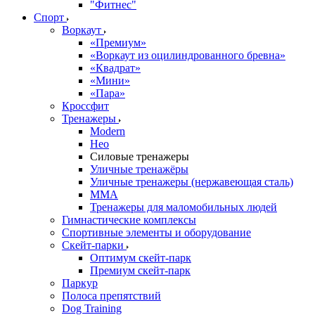
"Фитнес"
Спорт
Воркаут
«Премиум»
«Воркаут из оцилиндрованного бревна»
«Квадрат»
«Мини»
«Пара»
Кроссфит
Тренажеры
Modern
Нео
Силовые тренажеры
Уличные тренажёры
Уличные тренажеры (нержавеющая сталь)
ММА
Тренажеры для маломобильных людей
Гимнастические комплексы
Спортивные элементы и оборудование
Скейт-парки
Оптимум скейт-парк
Премиум скейт-парк
Паркур
Полоса препятствий
Dog Training