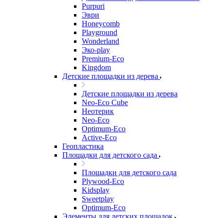
Purpuri
Эври
Honeycomb
Playground
Wonderland
Эко-play
Premium-Eco
Kingdom
Детские площадки из дерева
Детские площадки из дерева
Neo-Eco Cube
Неотерик
Neo-Eco
Оptimum-Еco
Active-Eco
Геопластика
Площадки для детского сада
Площадки для детского сада
Plywood-Eco
Kidsplay
Sweetplay
Оptimum-Еco
Элементы для детских площадок