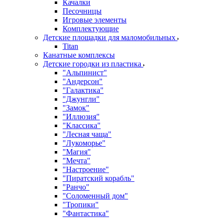
Качалки
Песочницы
Игровые элементы
Комплектующие
Детские площадки для маломобильных
Titan
Канатные комплексы
Детские городки из пластика
"Альпинист"
"Андерсон"
"Галактика"
"Джунгли"
"Замок"
"Иллюзия"
"Классика"
"Лесная чаща"
"Лукоморье"
"Магия"
"Мечта"
"Настроение"
"Пиратский корабль"
"Ранчо"
"Соломенный дом"
"Тропики"
"Фантастика"