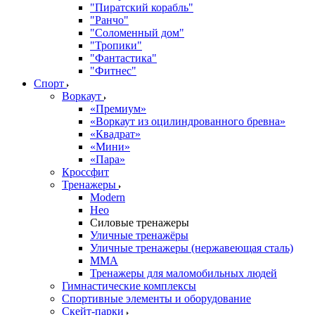
"Пиратский корабль"
"Ранчо"
"Соломенный дом"
"Тропики"
"Фантастика"
"Фитнес"
Спорт
Воркаут
«Премиум»
«Воркаут из оцилиндрованного бревна»
«Квадрат»
«Мини»
«Пара»
Кроссфит
Тренажеры
Modern
Нео
Силовые тренажеры
Уличные тренажёры
Уличные тренажеры (нержавеющая сталь)
ММА
Тренажеры для маломобильных людей
Гимнастические комплексы
Спортивные элементы и оборудование
Скейт-парки