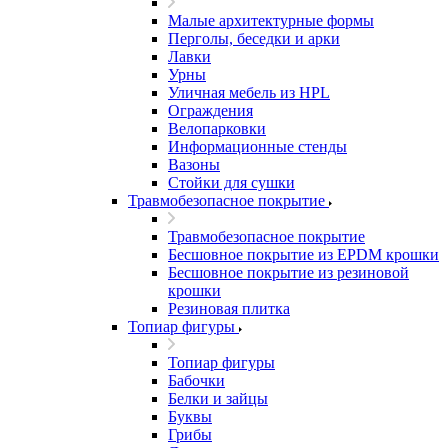
Малые архитектурные формы
Перголы, беседки и арки
Лавки
Урны
Уличная мебель из HPL
Ограждения
Велопарковки
Информационные стенды
Вазоны
Стойки для сушки
Травмобезопасное покрытие
Травмобезопасное покрытие
Бесшовное покрытие из EPDM крошки
Бесшовное покрытие из резиновой
крошки
Резиновая плитка
Топиар фигуры
Топиар фигуры
Бабочки
Белки и зайцы
Буквы
Грибы