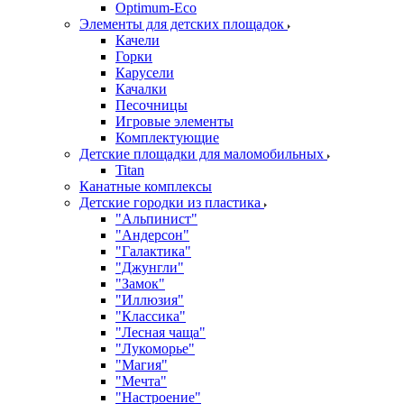
Оptimum-Еco
Элементы для детских площадок
Качели
Горки
Карусели
Качалки
Песочницы
Игровые элементы
Комплектующие
Детские площадки для маломобильных
Titan
Канатные комплексы
Детские городки из пластика
"Альпинист"
"Андерсон"
"Галактика"
"Джунгли"
"Замок"
"Иллюзия"
"Классика"
"Лесная чаща"
"Лукоморье"
"Магия"
"Мечта"
"Настроение"