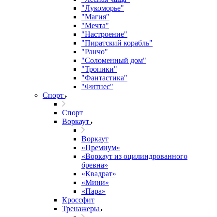
"Лукоморье"
"Магия"
"Мечта"
"Настроение"
"Пиратский корабль"
"Ранчо"
"Соломенный дом"
"Тропики"
"Фантастика"
"Фитнес"
Спорт
Спорт
Воркаут
Воркаут
«Премиум»
«Воркаут из оцилиндрованного
бревна»
«Квадрат»
«Мини»
«Пара»
Кроссфит
Тренажеры