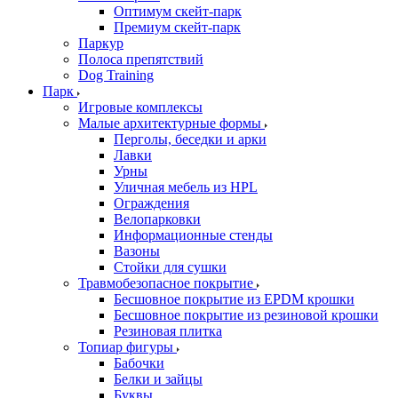
Оптимум скейт-парк
Премиум скейт-парк
Паркур
Полоса препятствий
Dog Training
Парк
Игровые комплексы
Малые архитектурные формы
Перголы, беседки и арки
Лавки
Урны
Уличная мебель из HPL
Ограждения
Велопарковки
Информационные стенды
Вазоны
Стойки для сушки
Травмобезопасное покрытие
Бесшовное покрытие из EPDM крошки
Бесшовное покрытие из резиновой крошки
Резиновая плитка
Топиар фигуры
Бабочки
Белки и зайцы
Буквы