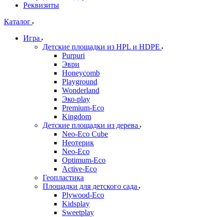
Реквизиты
Каталог
Игра
Детские площадки из HPL и HDPE
Purpuri
Эври
Honeycomb
Playground
Wonderland
Эко-play
Premium-Eco
Kingdom
Детские площадки из дерева
Neo-Eco Cube
Неотерик
Neo-Eco
Оptimum-Еco
Active-Eco
Геопластика
Площадки для детского сада
Plywood-Eco
Kidsplay
Sweetplay