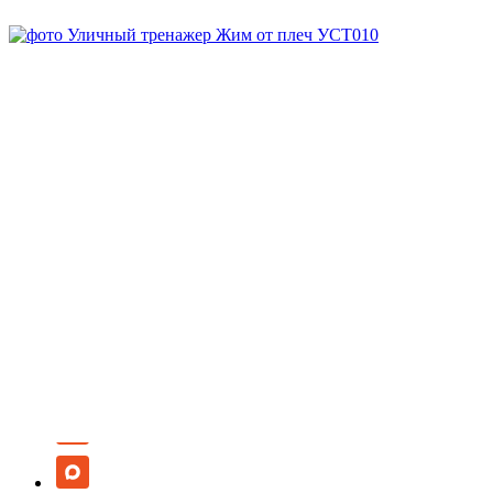
Под заказ
Арт.
УСТ010
Заказать
Запросить КП
Скачать DWG
Запросить 3D
Спросите все, что вам нужно, у менеджера:
8-800-707-64-70