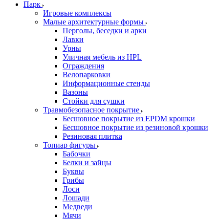
Парк
Игровые комплексы
Малые архитектурные формы
Перголы, беседки и арки
Лавки
Урны
Уличная мебель из HPL
Ограждения
Велопарковки
Информационные стенды
Вазоны
Стойки для сушки
Травмобезопасное покрытие
Бесшовное покрытие из EPDM крошки
Бесшовное покрытие из резиновой крошки
Резиновая плитка
Топиар фигуры
Бабочки
Белки и зайцы
Буквы
Грибы
Лоси
Лошади
Медведи
Мячи