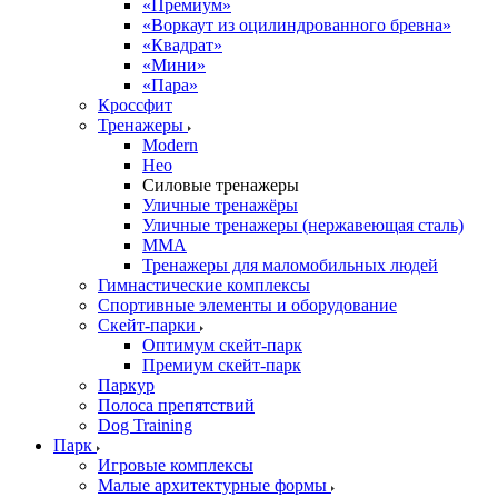
«Премиум»
«Воркаут из оцилиндрованного бревна»
«Квадрат»
«Мини»
«Пара»
Кроссфит
Тренажеры
Modern
Нео
Силовые тренажеры
Уличные тренажёры
Уличные тренажеры (нержавеющая сталь)
ММА
Тренажеры для маломобильных людей
Гимнастические комплексы
Спортивные элементы и оборудование
Скейт-парки
Оптимум скейт-парк
Премиум скейт-парк
Паркур
Полоса препятствий
Dog Training
Парк
Игровые комплексы
Малые архитектурные формы