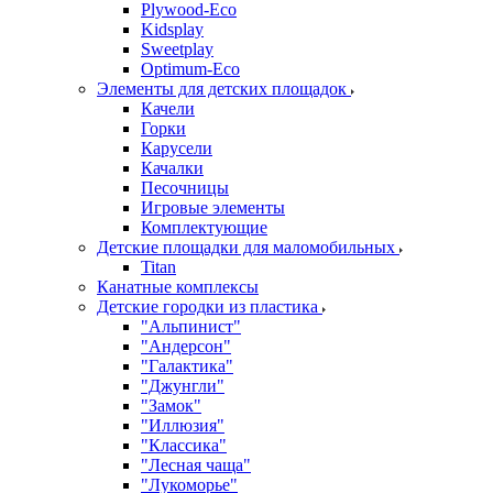
Plywood-Eco
Kidsplay
Sweetplay
Оptimum-Еco
Элементы для детских площадок
Качели
Горки
Карусели
Качалки
Песочницы
Игровые элементы
Комплектующие
Детские площадки для маломобильных
Titan
Канатные комплексы
Детские городки из пластика
"Альпинист"
"Андерсон"
"Галактика"
"Джунгли"
"Замок"
"Иллюзия"
"Классика"
"Лесная чаща"
"Лукоморье"