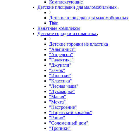
Комплектующие
Детские площадки для маломобильных
Детские площадки для маломобильных
Titan
Канатные комплексы
Детские городки из пластика
Детские городки из пластика
"Альпинист"
"Андерсон"
"Галактика"
"Джунгли"
"Замок"
"Иллюзия"
"Классика"
"Лесная чаща"
"Лукоморье"
"Магия"
"Мечта"
"Настроение"
"Пиратский корабль"
"Ранчо"
"Соломенный дом"
"Тропики"