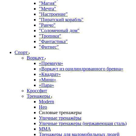
"Магия"
"Мечта"
"Настроение"
"Пиратский корабль"
"Ранчо"
"Соломенный дом"
"Тропики"
"Фантастика"
"Фитнес"
Спорт
Воркаут
«Премиум»
«Воркаут из оцилиндрованного бревна»
«Квадрат»
«Мини»
«Пара»
Кроссфит
Тренажеры
Modern
Нео
Силовые тренажеры
Уличные тренажёры
Уличные тренажеры (нержавеющая сталь)
ММА
Тренажеры для маломобильных людей