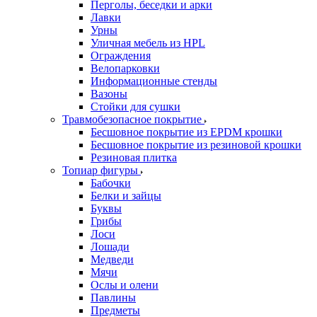
Перголы, беседки и арки
Лавки
Урны
Уличная мебель из HPL
Ограждения
Велопарковки
Информационные стенды
Вазоны
Стойки для сушки
Травмобезопасное покрытие
Бесшовное покрытие из EPDM крошки
Бесшовное покрытие из резиновой крошки
Резиновая плитка
Топиар фигуры
Бабочки
Белки и зайцы
Буквы
Грибы
Лоси
Лошади
Медведи
Мячи
Ослы и олени
Павлины
Предметы