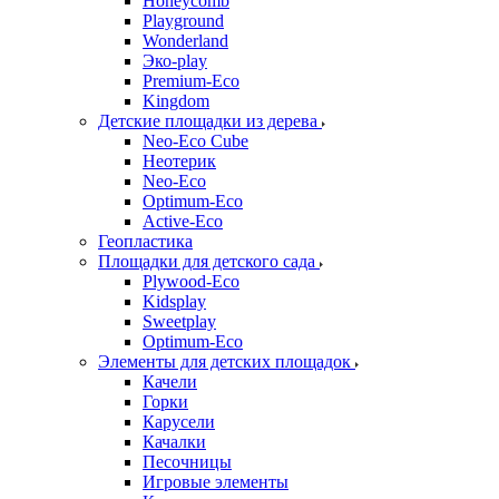
Honeycomb
Playground
Wonderland
Эко-play
Premium-Eco
Kingdom
Детские площадки из дерева
Neo-Eco Cube
Неотерик
Neo-Eco
Оptimum-Еco
Active-Eco
Геопластика
Площадки для детского сада
Plywood-Eco
Kidsplay
Sweetplay
Оptimum-Еco
Элементы для детских площадок
Качели
Горки
Карусели
Качалки
Песочницы
Игровые элементы