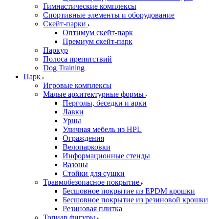
Гимнастические комплексы
Спортивные элементы и оборудование
Скейт-парки
Оптимум скейт-парк
Премиум скейт-парк
Паркур
Полоса препятствий
Dog Training
Парк
Игровые комплексы
Малые архитектурные формы
Перголы, беседки и арки
Лавки
Урны
Уличная мебель из HPL
Ограждения
Велопарковки
Информационные стенды
Вазоны
Стойки для сушки
Травмобезопасное покрытие
Бесшовное покрытие из EPDM крошки
Бесшовное покрытие из резиновой крошки
Резиновая плитка
Топиар фигуры