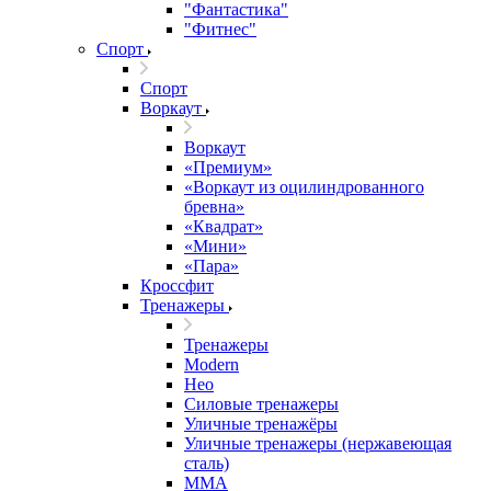
"Фантастика"
"Фитнес"
Спорт
Спорт
Воркаут
Воркаут
«Премиум»
«Воркаут из оцилиндрованного
бревна»
«Квадрат»
«Мини»
«Пара»
Кроссфит
Тренажеры
Тренажеры
Modern
Нео
Силовые тренажеры
Уличные тренажёры
Уличные тренажеры (нержавеющая
сталь)
ММА