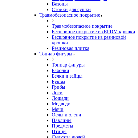
Вазоны
Стойки для сушки
Травмобезопасное покрытие
Травмобезопасное покрытие
Бесшовное покрытие из EPDM крошки
Бесшовное покрытие из резиновой
крошки
Резиновая плитка
Топиар фигуры
Топиар фигуры
Бабочки
Белки и зайцы
Буквы
Грибы
Лоси
Лошади
Медведи
Мячи
Ослы и олени
Павлины
Предметы
Птицы
Силуэты людей