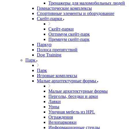
Тренажеры для маломобильных людей
Гимнастические комплексы
Спортивные элементы и оборудование
Скейт-парки
Скейт-парки
Оптимум скейт-парк
Премиум скейт-парк
Паркур
Полоса препятствий
Dog Training
Парк
Парк
Игровые комплексы
Малые архитектурные формы
Малые архитектурные формы
Перголы, беседки и арки
Лавки
Урны
Уличная мебель из HPL
Ограждения
Велопарковки
Информационные стенды