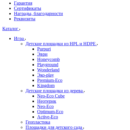
Гарантия
Сертификаты
Награды, благодарности
Реквизиты
Каталог
Игра
Детские площадки из HPL и HDPE
Purpuri
Эври
Honeycomb
Playground
Wonderland
Эко-play
Premium-Eco
Kingdom
Детские площадки из дерева
Neo-Eco Cube
Неотерик
Neo-Eco
Оptimum-Еco
Active-Eco
Геопластика
Площадки для детского сада