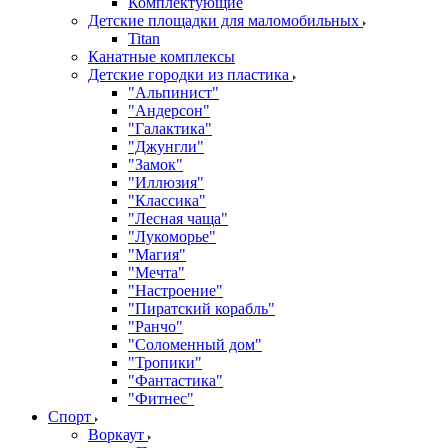
Комплектующие
Детские площадки для маломобильных
Titan
Канатные комплексы
Детские городки из пластика
"Альпинист"
"Андерсон"
"Галактика"
"Джунгли"
"Замок"
"Иллюзия"
"Классика"
"Лесная чаща"
"Лукоморье"
"Магия"
"Мечта"
"Настроение"
"Пиратский корабль"
"Ранчо"
"Соломенный дом"
"Тропики"
"Фантастика"
"Фитнес"
Спорт
Воркаут