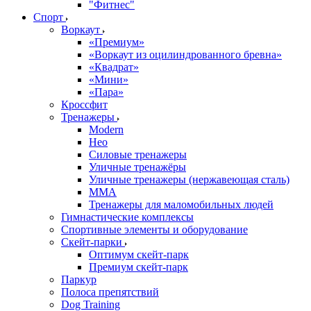
"Фитнес"
Спорт
Воркаут
«Премиум»
«Воркаут из оцилиндрованного бревна»
«Квадрат»
«Мини»
«Пара»
Кроссфит
Тренажеры
Modern
Нео
Силовые тренажеры
Уличные тренажёры
Уличные тренажеры (нержавеющая сталь)
ММА
Тренажеры для маломобильных людей
Гимнастические комплексы
Спортивные элементы и оборудование
Скейт-парки
Оптимум скейт-парк
Премиум скейт-парк
Паркур
Полоса препятствий
Dog Training