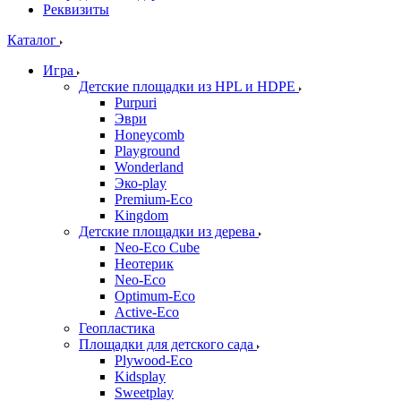
Реквизиты
Каталог
Игра
Детские площадки из HPL и HDPE
Purpuri
Эври
Honeycomb
Playground
Wonderland
Эко-play
Premium-Eco
Kingdom
Детские площадки из дерева
Neo-Eco Cube
Неотерик
Neo-Eco
Оptimum-Еco
Active-Eco
Геопластика
Площадки для детского сада
Plywood-Eco
Kidsplay
Sweetplay