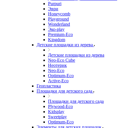
Purpuri
Эври
Honeycomb
Playground
Wonderland
Эко-play
Premium-Eco
Kingdom
Детские площадки из дерева
Детские площадки из дерева
Neo-Eco Cube
Неотерик
Neo-Eco
Оptimum-Еco
Active-Eco
Геопластика
Площадки для детского сада
Площадки для детского сада
Plywood-Eco
Kidsplay
Sweetplay
Оptimum-Еco
Элементы для детских площадок