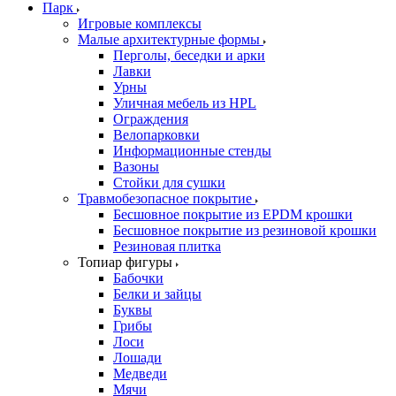
Парк
Игровые комплексы
Малые архитектурные формы
Перголы, беседки и арки
Лавки
Урны
Уличная мебель из HPL
Ограждения
Велопарковки
Информационные стенды
Вазоны
Стойки для сушки
Травмобезопасное покрытие
Бесшовное покрытие из EPDM крошки
Бесшовное покрытие из резиновой крошки
Резиновая плитка
Топиар фигуры
Бабочки
Белки и зайцы
Буквы
Грибы
Лоси
Лошади
Медведи
Мячи