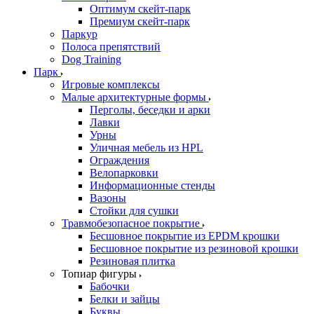
Оптимум скейт-парк
Премиум скейт-парк
Паркур
Полоса препятствий
Dog Training
Парк
Игровые комплексы
Малые архитектурные формы
Перголы, беседки и арки
Лавки
Урны
Уличная мебель из HPL
Ограждения
Велопарковки
Информационные стенды
Вазоны
Стойки для сушки
Травмобезопасное покрытие
Бесшовное покрытие из EPDM крошки
Бесшовное покрытие из резиновой крошки
Резиновая плитка
Топиар фигуры
Бабочки
Белки и зайцы
Буквы