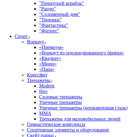
"Пиратский корабль"
"Ранчо"
"Соломенный дом"
"Тропики"
"Фантастика"
"Фитнес"
Спорт
Воркаут
«Премиум»
«Воркаут из оцилиндрованного бревна»
«Квадрат»
«Мини»
«Пара»
Кроссфит
Тренажеры
Modern
Нео
Силовые тренажеры
Уличные тренажёры
Уличные тренажеры (нержавеющая сталь)
ММА
Тренажеры для маломобильных людей
Гимнастические комплексы
Спортивные элементы и оборудование
Скейт-парки