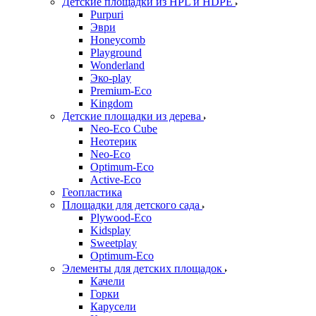
Детские площадки из HPL и HDPE
Purpuri
Эври
Honeycomb
Playground
Wonderland
Эко-play
Premium-Eco
Kingdom
Детские площадки из дерева
Neo-Eco Cube
Неотерик
Neo-Eco
Оptimum-Еco
Active-Eco
Геопластика
Площадки для детского сада
Plywood-Eco
Kidsplay
Sweetplay
Оptimum-Еco
Элементы для детских площадок
Качели
Горки
Карусели