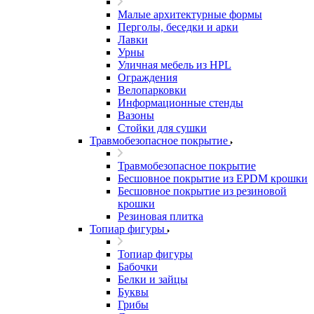
Малые архитектурные формы
Перголы, беседки и арки
Лавки
Урны
Уличная мебель из HPL
Ограждения
Велопарковки
Информационные стенды
Вазоны
Стойки для сушки
Травмобезопасное покрытие
Травмобезопасное покрытие
Бесшовное покрытие из EPDM крошки
Бесшовное покрытие из резиновой
крошки
Резиновая плитка
Топиар фигуры
Топиар фигуры
Бабочки
Белки и зайцы
Буквы
Грибы