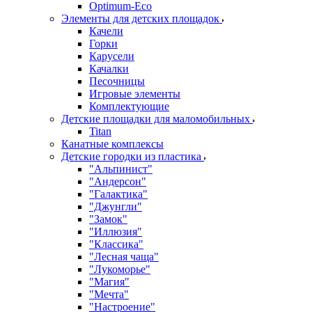
Оptimum-Еco
Элементы для детских площадок
Качели
Горки
Карусели
Качалки
Песочницы
Игровые элементы
Комплектующие
Детские площадки для маломобильных
Titan
Канатные комплексы
Детские городки из пластика
"Альпинист"
"Андерсон"
"Галактика"
"Джунгли"
"Замок"
"Иллюзия"
"Классика"
"Лесная чаща"
"Лукоморье"
"Магия"
"Мечта"
"Настроение"