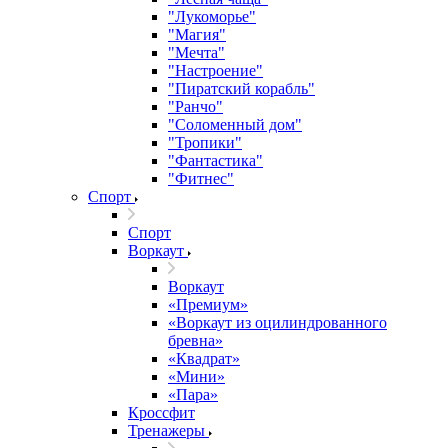
"Лукоморье"
"Магия"
"Мечта"
"Настроение"
"Пиратский корабль"
"Ранчо"
"Соломенный дом"
"Тропики"
"Фантастика"
"Фитнес"
Спорт
Спорт
Воркаут
Воркаут
«Премиум»
«Воркаут из оцилиндрованного
бревна»
«Квадрат»
«Мини»
«Пара»
Кроссфит
Тренажеры