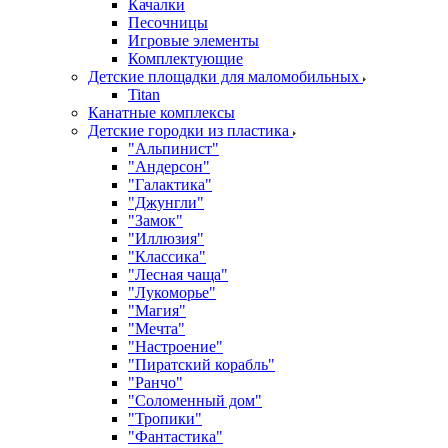
Качалки
Песочницы
Игровые элементы
Комплектующие
Детские площадки для маломобильных
Titan
Канатные комплексы
Детские городки из пластика
"Альпинист"
"Андерсон"
"Галактика"
"Джунгли"
"Замок"
"Иллюзия"
"Классика"
"Лесная чаща"
"Лукоморье"
"Магия"
"Мечта"
"Настроение"
"Пиратский корабль"
"Ранчо"
"Соломенный дом"
"Тропики"
"Фантастика"