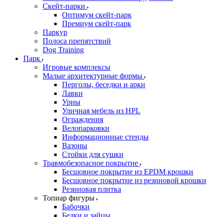
Скейт-парки
Оптимум скейт-парк
Премиум скейт-парк
Паркур
Полоса препятствий
Dog Training
Парк
Игровые комплексы
Малые архитектурные формы
Перголы, беседки и арки
Лавки
Урны
Уличная мебель из HPL
Ограждения
Велопарковки
Информационные стенды
Вазоны
Стойки для сушки
Травмобезопасное покрытие
Бесшовное покрытие из EPDM крошки
Бесшовное покрытие из резиновой крошки
Резиновая плитка
Топиар фигуры
Бабочки
Белки и зайцы