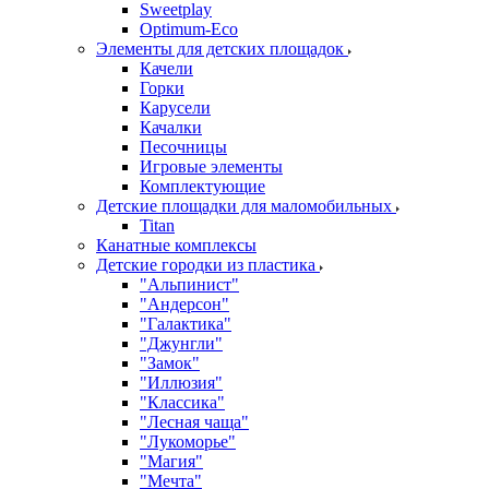
Sweetplay
Оptimum-Еco
Элементы для детских площадок
Качели
Горки
Карусели
Качалки
Песочницы
Игровые элементы
Комплектующие
Детские площадки для маломобильных
Titan
Канатные комплексы
Детские городки из пластика
"Альпинист"
"Андерсон"
"Галактика"
"Джунгли"
"Замок"
"Иллюзия"
"Классика"
"Лесная чаща"
"Лукоморье"
"Магия"
"Мечта"