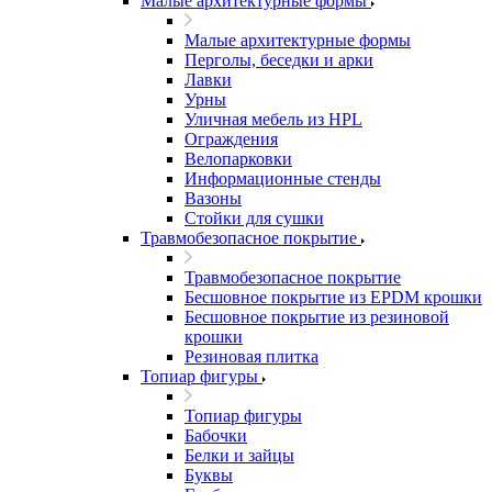
Малые архитектурные формы
Малые архитектурные формы
Перголы, беседки и арки
Лавки
Урны
Уличная мебель из HPL
Ограждения
Велопарковки
Информационные стенды
Вазоны
Стойки для сушки
Травмобезопасное покрытие
Травмобезопасное покрытие
Бесшовное покрытие из EPDM крошки
Бесшовное покрытие из резиновой
крошки
Резиновая плитка
Топиар фигуры
Топиар фигуры
Бабочки
Белки и зайцы
Буквы