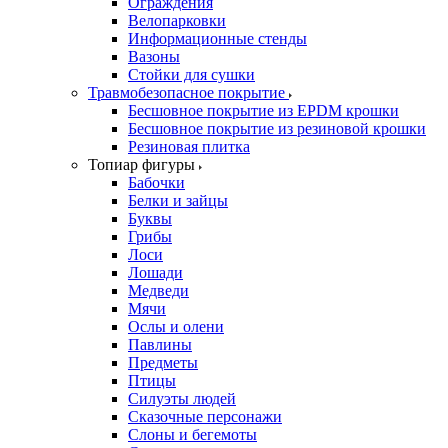
Ограждения
Велопарковки
Информационные стенды
Вазоны
Стойки для сушки
Травмобезопасное покрытие
Бесшовное покрытие из EPDM крошки
Бесшовное покрытие из резиновой крошки
Резиновая плитка
Топиар фигуры
Бабочки
Белки и зайцы
Буквы
Грибы
Лоси
Лошади
Медведи
Мячи
Ослы и олени
Павлины
Предметы
Птицы
Силуэты людей
Сказочные персонажи
Слоны и бегемоты