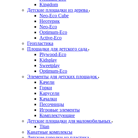
Kingdom
Детские площадки из дерева
Neo-Eco Cube
Неотерик
Neo-Eco
Оptimum-Еco
Active-Eco
Геопластика
Площадки для детского сада
Plywood-Eco
Kidsplay
Sweetplay
Оptimum-Еco
Элементы для детских площадок
Качели
Горки
Карусели
Качалки
Песочницы
Игровые элементы
Комплектующие
Детские площадки для маломобильных
Titan
Канатные комплексы
Детские городки из пластика