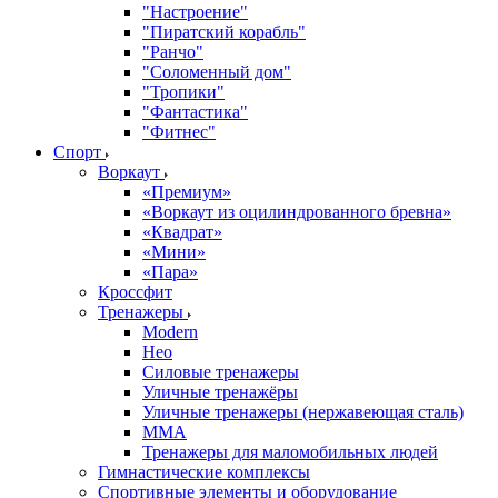
"Настроение"
"Пиратский корабль"
"Ранчо"
"Соломенный дом"
"Тропики"
"Фантастика"
"Фитнес"
Спорт
Воркаут
«Премиум»
«Воркаут из оцилиндрованного бревна»
«Квадрат»
«Мини»
«Пара»
Кроссфит
Тренажеры
Modern
Нео
Силовые тренажеры
Уличные тренажёры
Уличные тренажеры (нержавеющая сталь)
ММА
Тренажеры для маломобильных людей
Гимнастические комплексы
Спортивные элементы и оборудование