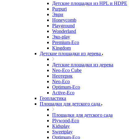
Детские площадки из HPL и HDPE
Purpuri
Эври
Honeycomb
Playground
Wonderland
Эко-play
Premium-Eco
Kingdom
Детские площадки из дерева
Детские площадки из дерева
Neo-Eco Cube
Неотерик
Neo-Eco
Оptimum-Еco
Active-Eco
Геопластика
Площадки для детского сада
Площадки для детского сада
Plywood-Eco
Kidsplay
Sweetplay
Оptimum-Еco