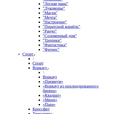
"Лесная чаща"
"Лукоморье"
"Магия"
"Мечта"
"Настроение"
"Пиратский корабль"
"Ранчо"
"Соломенный дом"
"Тропики"
"Фантастика"
"Фитнес"
Спорт
Спорт
Воркаут
Воркаут
«Премиум»
«Воркаут из оцилиндрованного
бревна»
«Квадрат»
«Мини»
«Пара»
Кроссфит
Тренажеры