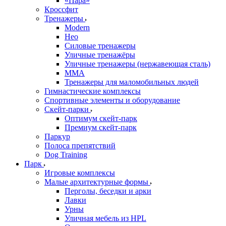
«Пара»
Кроссфит
Тренажеры
Modern
Нео
Силовые тренажеры
Уличные тренажёры
Уличные тренажеры (нержавеющая сталь)
ММА
Тренажеры для маломобильных людей
Гимнастические комплексы
Спортивные элементы и оборудование
Скейт-парки
Оптимум скейт-парк
Премиум скейт-парк
Паркур
Полоса препятствий
Dog Training
Парк
Игровые комплексы
Малые архитектурные формы
Перголы, беседки и арки
Лавки
Урны
Уличная мебель из HPL