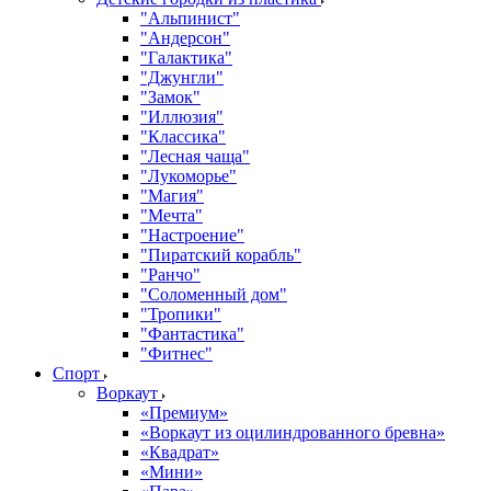
"Альпинист"
"Андерсон"
"Галактика"
"Джунгли"
"Замок"
"Иллюзия"
"Классика"
"Лесная чаща"
"Лукоморье"
"Магия"
"Мечта"
"Настроение"
"Пиратский корабль"
"Ранчо"
"Соломенный дом"
"Тропики"
"Фантастика"
"Фитнес"
Спорт
Воркаут
«Премиум»
«Воркаут из оцилиндрованного бревна»
«Квадрат»
«Мини»