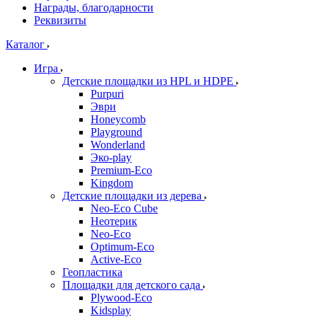
Награды, благодарности
Реквизиты
Каталог
Игра
Детские площадки из HPL и HDPE
Purpuri
Эври
Honeycomb
Playground
Wonderland
Эко-play
Premium-Eco
Kingdom
Детские площадки из дерева
Neo-Eco Cube
Неотерик
Neo-Eco
Оptimum-Еco
Active-Eco
Геопластика
Площадки для детского сада
Plywood-Eco
Kidsplay