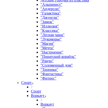
Детские городки из пластика
"Альпинист"
"Андерсон"
"Галактика"
"Джунгли"
"Замок"
"Иллюзия"
"Классика"
"Лесная чаща"
"Лукоморье"
"Магия"
"Мечта"
"Настроение"
"Пиратский корабль"
"Ранчо"
"Соломенный дом"
"Тропики"
"Фантастика"
"Фитнес"
Спорт
Спорт
Воркаут
Воркаут