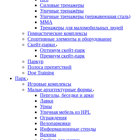
Силовые тренажеры
Уличные тренажёры
Уличные тренажеры (нержавеющая сталь)
ММА
Тренажеры для маломобильных людей
Гимнастические комплексы
Спортивные элементы и оборудование
Скейт-парки
Оптимум скейт-парк
Премиум скейт-парк
Паркур
Полоса препятствий
Dog Training
Парк
Игровые комплексы
Малые архитектурные формы
Перголы, беседки и арки
Лавки
Урны
Уличная мебель из HPL
Ограждения
Велопарковки
Информационные стенды
Вазоны