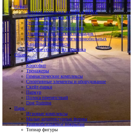
Игра
Детские площадки из HPL и HDPE
Детские площадки из дерева
Геопластика
Площадки для детского сада
Элементы для детских площадок
Детские площадки для маломобильных
Канатные комплексы
Детские городки из пластика
Спорт
Воркаут
Кроссфит
Тренажеры
Гимнастические комплексы
Спортивные элементы и оборудование
Скейт-парки
Паркур
Полоса препятствий
Dog Training
Парк
Игровые комплексы
Малые архитектурные формы
Травмобезопасное покрытие
Топиар фигуры