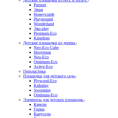
Детские площадки из HPL и HDPE
Purpuri
Эври
Honeycomb
Playground
Wonderland
Эко-play
Premium-Eco
Kingdom
Детские площадки из дерева
Neo-Eco Cube
Неотерик
Neo-Eco
Оptimum-Еco
Active-Eco
Геопластика
Площадки для детского сада
Plywood-Eco
Kidsplay
Sweetplay
Оptimum-Еco
Элементы для детских площадок
Качели
Горки
Карусели