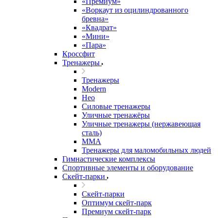
«Премиум»
«Воркаут из оцилиндрованного
бревна»
«Квадрат»
«Мини»
«Пара»
Кроссфит
Тренажеры
Тренажеры
Modern
Нео
Силовые тренажеры
Уличные тренажёры
Уличные тренажеры (нержавеющая
сталь)
ММА
Тренажеры для маломобильных людей
Гимнастические комплексы
Спортивные элементы и оборудование
Скейт-парки
Скейт-парки
Оптимум скейт-парк
Премиум скейт-парк