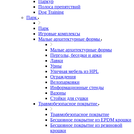
Паркур
Полоса препятствий
Dog Training
Парк
Парк
Игровые комплексы
Малые архитектурные формы
Малые архитектурные формы
Перголы, беседки и арки
Лавки
Урны
Уличная мебель из HPL
Ограждения
Велопарковки
Информационные стенды
Вазоны
Стойки для сушки
Травмобезопасное покрытие
Травмобезопасное покрытие
Бесшовное покрытие из EPDM крошки
Бесшовное покрытие из резиновой
крошки