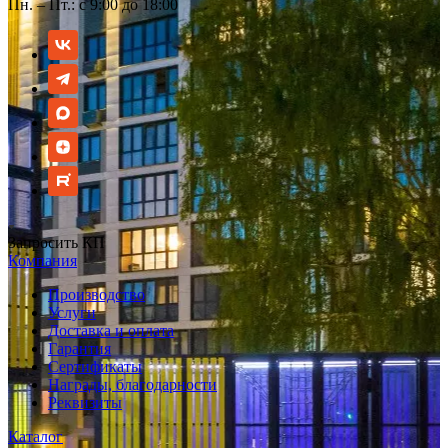
Пн. – Пт.: с 9:00 до 18:00
Запросить КП
Компания
Производство
Услуги
Доставка и оплата
Гарантия
Сертификаты
Награды, благодарности
Реквизиты
Каталог