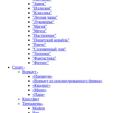
"Замок"
"Иллюзия"
"Классика"
"Лесная чаща"
"Лукоморье"
"Магия"
"Мечта"
"Настроение"
"Пиратский корабль"
"Ранчо"
"Соломенный дом"
"Тропики"
"Фантастика"
"Фитнес"
Спорт
Воркаут
«Премиум»
«Воркаут из оцилиндрованного бревна»
«Квадрат»
«Мини»
«Пара»
Кроссфит
Тренажеры
Modern
Нео