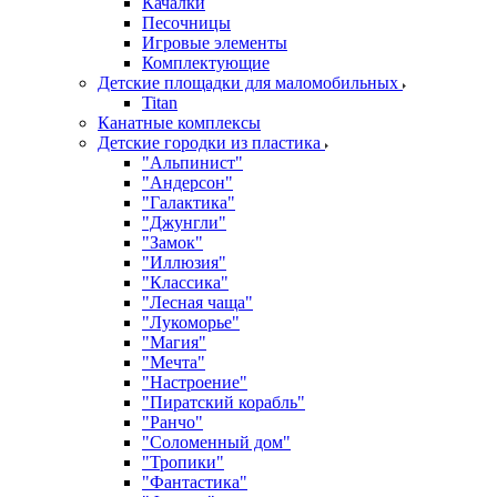
Качалки
Песочницы
Игровые элементы
Комплектующие
Детские площадки для маломобильных
Titan
Канатные комплексы
Детские городки из пластика
"Альпинист"
"Андерсон"
"Галактика"
"Джунгли"
"Замок"
"Иллюзия"
"Классика"
"Лесная чаща"
"Лукоморье"
"Магия"
"Мечта"
"Настроение"
"Пиратский корабль"
"Ранчо"
"Соломенный дом"
"Тропики"
"Фантастика"