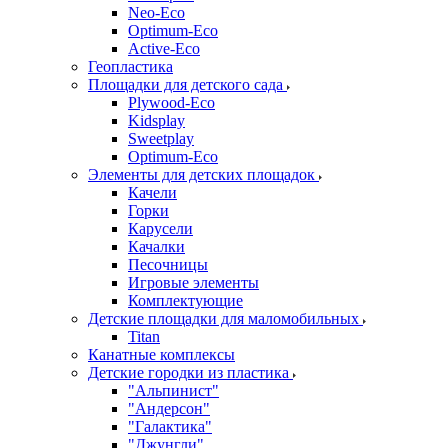
Neo-Eco
Оptimum-Еco
Active-Eco
Геопластика
Площадки для детского сада
Plywood-Eco
Kidsplay
Sweetplay
Оptimum-Еco
Элементы для детских площадок
Качели
Горки
Карусели
Качалки
Песочницы
Игровые элементы
Комплектующие
Детские площадки для маломобильных
Titan
Канатные комплексы
Детские городки из пластика
"Альпинист"
"Андерсон"
"Галактика"
"Джунгли"