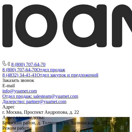
8 (800) 707-64-70
8 (800) 707-64-70
Отдел продаж
8 (4832) 34-41-41
Отдел закупок и предложений
Заказать звонок
E-mail
info@yuamet.com
Отдел продаж:
salesteam@yuamet.com
Дилерство:
partner@yuamet.com
Адрес
г. Москва, Проспект Андропова, д. 22
Адрес производства:
Брянский район, д. Толвинка, ул. Толвинская, д. 47Г
Режим работы