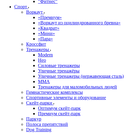
"Фитнес"
Спорт
Воркаут
«Премиум»
«Воркаут из оцилиндрованного бревна»
«Квадрат»
«Мини»
«Пара»
Кроссфит
Тренажеры
Modern
Нео
Силовые тренажеры
Уличные тренажёры
Уличные тренажеры (нержавеющая сталь)
ММА
Тренажеры для маломобильных людей
Гимнастические комплексы
Спортивные элементы и оборудование
Скейт-парки
Оптимум скейт-парк
Премиум скейт-парк
Паркур
Полоса препятствий
Dog Training