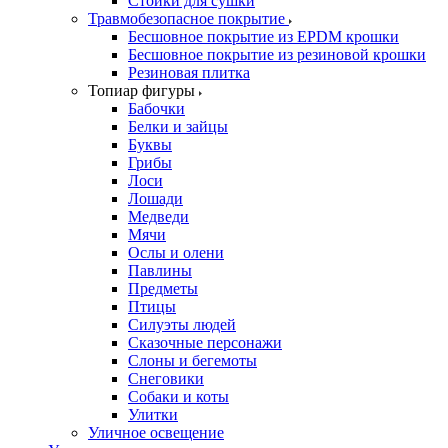
Стойки для сушки
Травмобезопасное покрытие
Бесшовное покрытие из EPDM крошки
Бесшовное покрытие из резиновой крошки
Резиновая плитка
Топиар фигуры
Бабочки
Белки и зайцы
Буквы
Грибы
Лоси
Лошади
Медведи
Мячи
Ослы и олени
Павлины
Предметы
Птицы
Силуэты людей
Сказочные персонажи
Слоны и бегемоты
Снеговики
Собаки и коты
Улитки
Уличное освещение