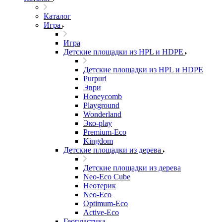
Каталог
Игра
Игра
Детские площадки из HPL и HDPE
Детские площадки из HPL и HDPE
Purpuri
Эври
Honeycomb
Playground
Wonderland
Эко-play
Premium-Eco
Kingdom
Детские площадки из дерева
Детские площадки из дерева
Neo-Eco Cube
Неотерик
Neo-Eco
Оptimum-Еco
Active-Eco
Геопластика