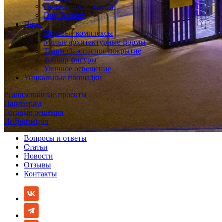
Полоса препятствий
Dog Training
Парк
Игровые комплексы
Малые архитектурные формы
Травмобезопасное покрытие
Топиар фигуры
Уличное освещение
Уникальные площадки
Реализованные проекты
Партнерам
Готовые решения
Информация
Вопросы и ответы
Статьи
Новости
Отзывы
Контакты