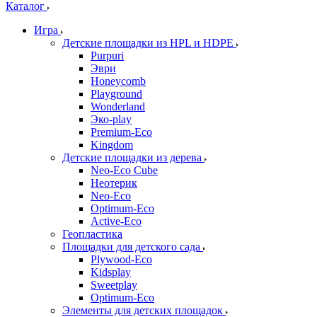
Каталог
Игра
Детские площадки из HPL и HDPE
Purpuri
Эври
Honeycomb
Playground
Wonderland
Эко-play
Premium-Eco
Kingdom
Детские площадки из дерева
Neo-Eco Cube
Неотерик
Neo-Eco
Оptimum-Еco
Active-Eco
Геопластика
Площадки для детского сада
Plywood-Eco
Kidsplay
Sweetplay
Оptimum-Еco
Элементы для детских площадок