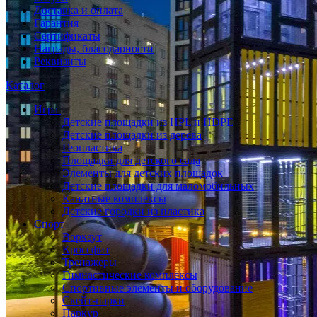
Доставка и оплата
Гарантия
Сертификаты
Награды, благодарности
Реквизиты
Каталог
Игра
Детские площадки из HPL и HDPE
Детские площадки из дерева
Геопластика
Площадки для детского сада
Элементы для детских площадок
Детские площадки для маломобильных
Канатные комплексы
Детские городки из пластика
Спорт
Воркаут
Кроссфит
Тренажеры
Гимнастические комплексы
Спортивные элементы и оборудование
Скейт-парки
Паркур