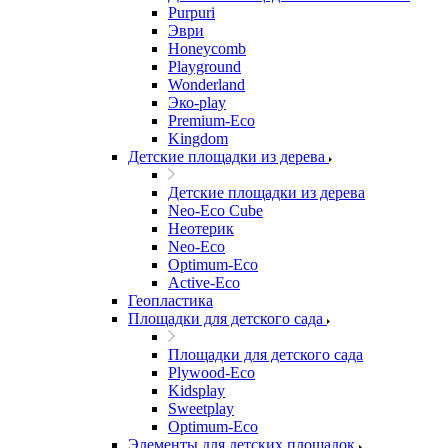
Purpuri
Эври
Honeycomb
Playground
Wonderland
Эко-play
Premium-Eco
Kingdom
Детские площадки из дерева
Детские площадки из дерева
Neo-Eco Cube
Неотерик
Neo-Eco
Оptimum-Еco
Active-Eco
Геопластика
Площадки для детского сада
Площадки для детского сада
Plywood-Eco
Kidsplay
Sweetplay
Оptimum-Еco
Элементы для детских площадок