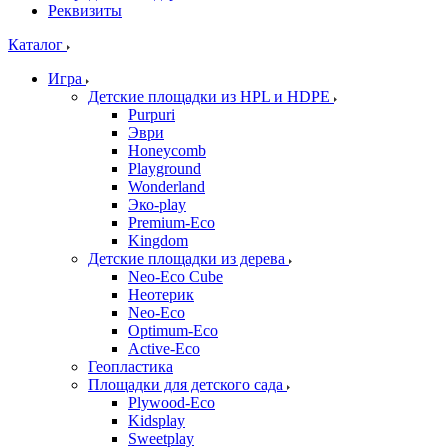
Реквизиты
Каталог
Игра
Детские площадки из HPL и HDPE
Purpuri
Эври
Honeycomb
Playground
Wonderland
Эко-play
Premium-Eco
Kingdom
Детские площадки из дерева
Neo-Eco Cube
Неотерик
Neo-Eco
Оptimum-Еco
Active-Eco
Геопластика
Площадки для детского сада
Plywood-Eco
Kidsplay
Sweetplay