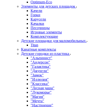
Оptimum-Еco
Элементы для детских площадок
Качели
Горки
Карусели
Качалки
Песочницы
Игровые элементы
Комплектующие
Детские площадки для маломобильных
Titan
Канатные комплексы
Детские городки из пластика
"Альпинист"
"Андерсон"
"Галактика"
"Джунгли"
"Замок"
"Иллюзия"
"Классика"
"Лесная чаща"
"Лукоморье"
"Магия"
"Мечта"
"Настроение"