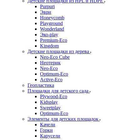
Детские площадки из HPL и HDPE
Purpuri
Эври
Honeycomb
Playground
Wonderland
Эко-play
Premium-Eco
Kingdom
Детские площадки из дерева
Neo-Eco Cube
Неотерик
Neo-Eco
Оptimum-Еco
Active-Eco
Геопластика
Площадки для детского сада
Plywood-Eco
Kidsplay
Sweetplay
Оptimum-Еco
Элементы для детских площадок
Качели
Горки
Карусели