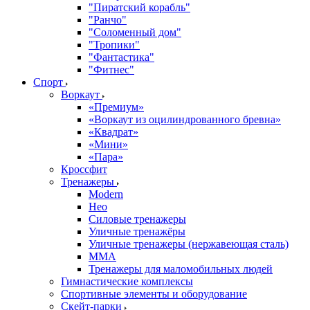
"Пиратский корабль"
"Ранчо"
"Соломенный дом"
"Тропики"
"Фантастика"
"Фитнес"
Спорт
Воркаут
«Премиум»
«Воркаут из оцилиндрованного бревна»
«Квадрат»
«Мини»
«Пара»
Кроссфит
Тренажеры
Modern
Нео
Силовые тренажеры
Уличные тренажёры
Уличные тренажеры (нержавеющая сталь)
ММА
Тренажеры для маломобильных людей
Гимнастические комплексы
Спортивные элементы и оборудование
Скейт-парки