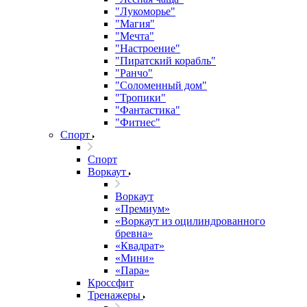
"Лукоморье"
"Магия"
"Мечта"
"Настроение"
"Пиратский корабль"
"Ранчо"
"Соломенный дом"
"Тропики"
"Фантастика"
"Фитнес"
Спорт
Спорт
Воркаут
Воркаут
«Премиум»
«Воркаут из оцилиндрованного
бревна»
«Квадрат»
«Мини»
«Пара»
Кроссфит
Тренажеры