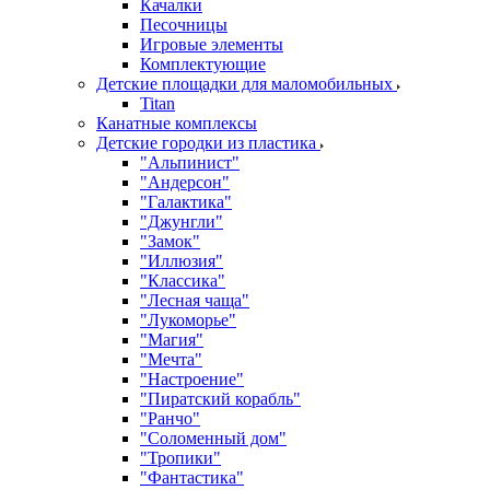
Качалки
Песочницы
Игровые элементы
Комплектующие
Детские площадки для маломобильных
Titan
Канатные комплексы
Детские городки из пластика
"Альпинист"
"Андерсон"
"Галактика"
"Джунгли"
"Замок"
"Иллюзия"
"Классика"
"Лесная чаща"
"Лукоморье"
"Магия"
"Мечта"
"Настроение"
"Пиратский корабль"
"Ранчо"
"Соломенный дом"
"Тропики"
"Фантастика"