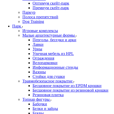
Оптимум скейт-парк
Премиум скейт-парк
Паркур
Полоса препятствий
Dog Training
Парк
Игровые комплексы
Малые архитектурные формы
Перголы, беседки и арки
Лавки
Урны
Уличная мебель из HPL
Ограждения
Велопарковки
Информационные стенды
Вазоны
Стойки для сушки
Травмобезопасное покрытие
Бесшовное покрытие из EPDM крошки
Бесшовное покрытие из резиновой крошки
Резиновая плитка
Топиар фигуры
Бабочки
Белки и зайцы
Буквы