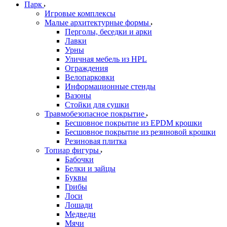
Парк
Игровые комплексы
Малые архитектурные формы
Перголы, беседки и арки
Лавки
Урны
Уличная мебель из HPL
Ограждения
Велопарковки
Информационные стенды
Вазоны
Стойки для сушки
Травмобезопасное покрытие
Бесшовное покрытие из EPDM крошки
Бесшовное покрытие из резиновой крошки
Резиновая плитка
Топиар фигуры
Бабочки
Белки и зайцы
Буквы
Грибы
Лоси
Лошади
Медведи
Мячи