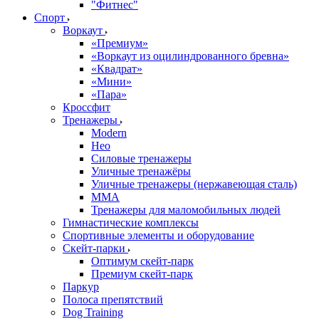
"Фитнес"
Спорт
Воркаут
«Премиум»
«Воркаут из оцилиндрованного бревна»
«Квадрат»
«Мини»
«Пара»
Кроссфит
Тренажеры
Modern
Нео
Силовые тренажеры
Уличные тренажёры
Уличные тренажеры (нержавеющая сталь)
ММА
Тренажеры для маломобильных людей
Гимнастические комплексы
Спортивные элементы и оборудование
Скейт-парки
Оптимум скейт-парк
Премиум скейт-парк
Паркур
Полоса препятствий
Dog Training