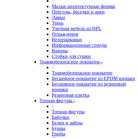
Малые архитектурные формы
Перголы, беседки и арки
Лавки
Урны
Уличная мебель из HPL
Ограждения
Велопарковки
Информационные стенды
Вазоны
Стойки для сушки
Травмобезопасное покрытие
Травмобезопасное покрытие
Бесшовное покрытие из EPDM крошки
Бесшовное покрытие из резиновой
крошки
Резиновая плитка
Топиар фигуры
Топиар фигуры
Бабочки
Белки и зайцы
Буквы
Грибы