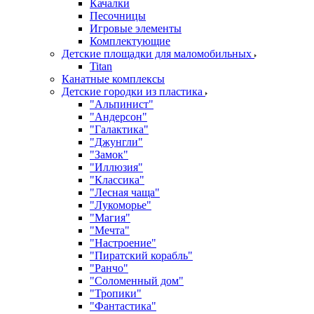
Качалки
Песочницы
Игровые элементы
Комплектующие
Детские площадки для маломобильных
Titan
Канатные комплексы
Детские городки из пластика
"Альпинист"
"Андерсон"
"Галактика"
"Джунгли"
"Замок"
"Иллюзия"
"Классика"
"Лесная чаща"
"Лукоморье"
"Магия"
"Мечта"
"Настроение"
"Пиратский корабль"
"Ранчо"
"Соломенный дом"
"Тропики"
"Фантастика"