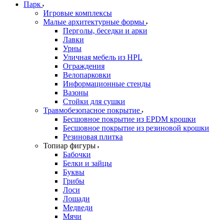
Парк
Игровые комплексы
Малые архитектурные формы
Перголы, беседки и арки
Лавки
Урны
Уличная мебель из HPL
Ограждения
Велопарковки
Информационные стенды
Вазоны
Стойки для сушки
Травмобезопасное покрытие
Бесшовное покрытие из EPDM крошки
Бесшовное покрытие из резиновой крошки
Резиновая плитка
Топиар фигуры
Бабочки
Белки и зайцы
Буквы
Грибы
Лоси
Лошади
Медведи
Мячи