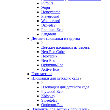
Purpuri
Эври
Honeycomb
Playground
Wonderland
Эко-play
Premium-Eco
Kingdom
Детские площадки из дерева
Детские площадки из дерева
Neo-Eco Cube
Неотерик
Neo-Eco
Оptimum-Еco
Active-Eco
Геопластика
Площадки для детского сада
Площадки для детского сада
Plywood-Eco
Kidsplay
Sweetplay
Оptimum-Еco
Элементы для детских площадок