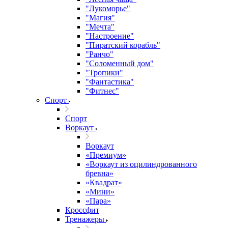
"Лукоморье"
"Магия"
"Мечта"
"Настроение"
"Пиратский корабль"
"Ранчо"
"Соломенный дом"
"Тропики"
"Фантастика"
"Фитнес"
Спорт
Спорт
Воркаут
Воркаут
«Премиум»
«Воркаут из оцилиндрованного
бревна»
«Квадрат»
«Мини»
«Пара»
Кроссфит
Тренажеры