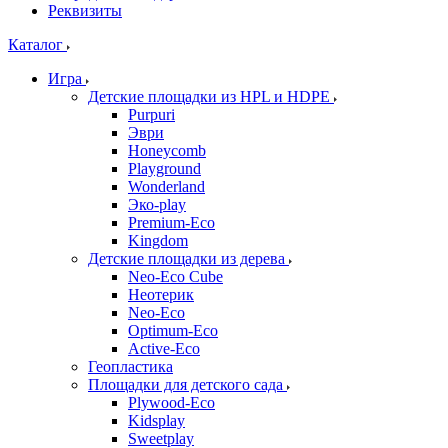
Реквизиты
Каталог
Игра
Детские площадки из HPL и HDPE
Purpuri
Эври
Honeycomb
Playground
Wonderland
Эко-play
Premium-Eco
Kingdom
Детские площадки из дерева
Neo-Eco Cube
Неотерик
Neo-Eco
Оptimum-Еco
Active-Eco
Геопластика
Площадки для детского сада
Plywood-Eco
Kidsplay
Sweetplay