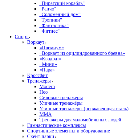
"Пиратский корабль"
"Ранчо"
"Соломенный дом"
"Тропики"
"Фантастика"
"Фитнес"
Спорт
Воркаут
«Премиум»
«Воркаут из оцилиндрованного бревна»
«Квадрат»
«Мини»
«Пара»
Кроссфит
Тренажеры
Modern
Нео
Силовые тренажеры
Уличные тренажёры
Уличные тренажеры (нержавеющая сталь)
ММА
Тренажеры для маломобильных людей
Гимнастические комплексы
Спортивные элементы и оборудование
Скейт-парки