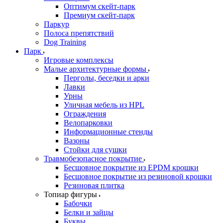
Оптимум скейт-парк
Премиум скейт-парк
Паркур
Полоса препятствий
Dog Training
Парк
Игровые комплексы
Малые архитектурные формы
Перголы, беседки и арки
Лавки
Урны
Уличная мебель из HPL
Ограждения
Велопарковки
Информационные стенды
Вазоны
Стойки для сушки
Травмобезопасное покрытие
Бесшовное покрытие из EPDM крошки
Бесшовное покрытие из резиновой крошки
Резиновая плитка
Топиар фигуры
Бабочки
Белки и зайцы
Буквы