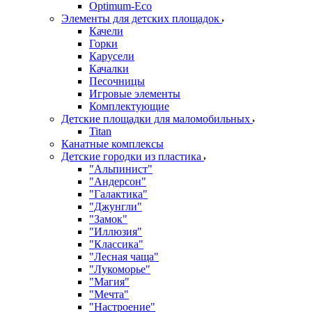
Оptimum-Еco
Элементы для детских площадок
Качели
Горки
Карусели
Качалки
Песочницы
Игровые элементы
Комплектующие
Детские площадки для маломобильных
Titan
Канатные комплексы
Детские городки из пластика
"Альпинист"
"Андерсон"
"Галактика"
"Джунгли"
"Замок"
"Иллюзия"
"Классика"
"Лесная чаща"
"Лукоморье"
"Магия"
"Мечта"
"Настроение"