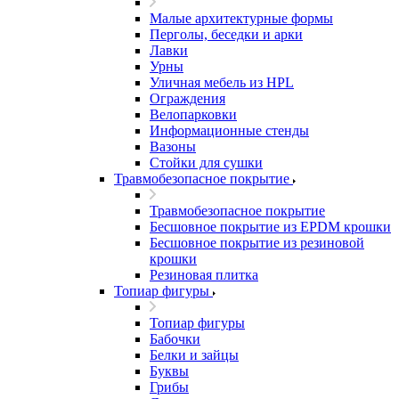
Малые архитектурные формы
Перголы, беседки и арки
Лавки
Урны
Уличная мебель из HPL
Ограждения
Велопарковки
Информационные стенды
Вазоны
Стойки для сушки
Травмобезопасное покрытие
Травмобезопасное покрытие
Бесшовное покрытие из EPDM крошки
Бесшовное покрытие из резиновой
крошки
Резиновая плитка
Топиар фигуры
Топиар фигуры
Бабочки
Белки и зайцы
Буквы
Грибы