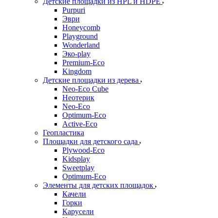
Детские площадки из HPL и HDPE
Purpuri
Эври
Honeycomb
Playground
Wonderland
Эко-play
Premium-Eco
Kingdom
Детские площадки из дерева
Neo-Eco Cube
Неотерик
Neo-Eco
Оptimum-Еco
Active-Eco
Геопластика
Площадки для детского сада
Plywood-Eco
Kidsplay
Sweetplay
Оptimum-Еco
Элементы для детских площадок
Качели
Горки
Карусели