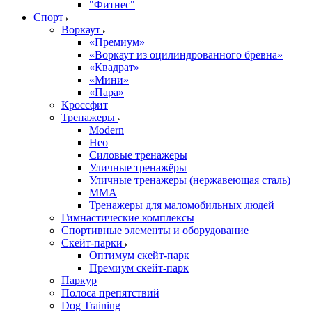
"Фитнес"
Спорт
Воркаут
«Премиум»
«Воркаут из оцилиндрованного бревна»
«Квадрат»
«Мини»
«Пара»
Кроссфит
Тренажеры
Modern
Нео
Силовые тренажеры
Уличные тренажёры
Уличные тренажеры (нержавеющая сталь)
ММА
Тренажеры для маломобильных людей
Гимнастические комплексы
Спортивные элементы и оборудование
Скейт-парки
Оптимум скейт-парк
Премиум скейт-парк
Паркур
Полоса препятствий
Dog Training