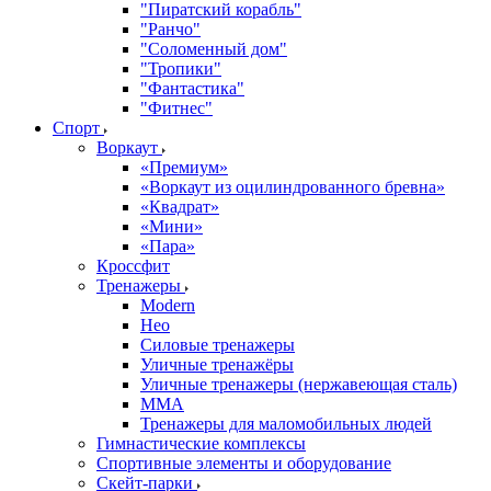
"Пиратский корабль"
"Ранчо"
"Соломенный дом"
"Тропики"
"Фантастика"
"Фитнес"
Спорт
Воркаут
«Премиум»
«Воркаут из оцилиндрованного бревна»
«Квадрат»
«Мини»
«Пара»
Кроссфит
Тренажеры
Modern
Нео
Силовые тренажеры
Уличные тренажёры
Уличные тренажеры (нержавеющая сталь)
ММА
Тренажеры для маломобильных людей
Гимнастические комплексы
Спортивные элементы и оборудование
Скейт-парки