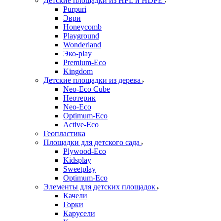
Детские площадки из HPL и HDPE
Purpuri
Эври
Honeycomb
Playground
Wonderland
Эко-play
Premium-Eco
Kingdom
Детские площадки из дерева
Neo-Eco Cube
Неотерик
Neo-Eco
Оptimum-Еco
Active-Eco
Геопластика
Площадки для детского сада
Plywood-Eco
Kidsplay
Sweetplay
Оptimum-Еco
Элементы для детских площадок
Качели
Горки
Карусели