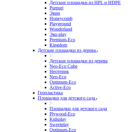
Детские площадки из HPL и HDPE
Purpuri
Эври
Honeycomb
Playground
Wonderland
Эко-play
Premium-Eco
Kingdom
Детские площадки из дерева
Детские площадки из дерева
Neo-Eco Cube
Неотерик
Neo-Eco
Оptimum-Еco
Active-Eco
Геопластика
Площадки для детского сада
Площадки для детского сада
Plywood-Eco
Kidsplay
Sweetplay
Оptimum-Еco