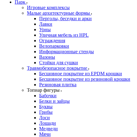
Парк
Игровые комплексы
Малые архитектурные формы
Перголы, беседки и арки
Лавки
Урны
Уличная мебель из HPL
Ограждения
Велопарковки
Информационные стенды
Вазоны
Стойки для сушки
Травмобезопасное покрытие
Бесшовное покрытие из EPDM крошки
Бесшовное покрытие из резиновой крошки
Резиновая плитка
Топиар фигуры
Бабочки
Белки и зайцы
Буквы
Грибы
Лоси
Лошади
Медведи
Мячи