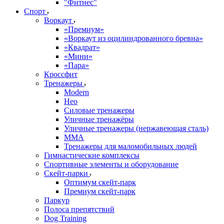
"Фитнес"
Спорт
Воркаут
«Премиум»
«Воркаут из оцилиндрованного бревна»
«Квадрат»
«Мини»
«Пара»
Кроссфит
Тренажеры
Modern
Нео
Силовые тренажеры
Уличные тренажёры
Уличные тренажеры (нержавеющая сталь)
ММА
Тренажеры для маломобильных людей
Гимнастические комплексы
Спортивные элементы и оборудование
Скейт-парки
Оптимум скейт-парк
Премиум скейт-парк
Паркур
Полоса препятствий
Dog Training