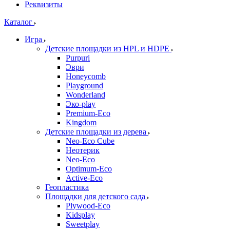
Реквизиты
Каталог
Игра
Детские площадки из HPL и HDPE
Purpuri
Эври
Honeycomb
Playground
Wonderland
Эко-play
Premium-Eco
Kingdom
Детские площадки из дерева
Neo-Eco Cube
Неотерик
Neo-Eco
Оptimum-Еco
Active-Eco
Геопластика
Площадки для детского сада
Plywood-Eco
Kidsplay
Sweetplay