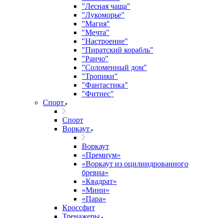
"Лесная чаща"
"Лукоморье"
"Магия"
"Мечта"
"Настроение"
"Пиратский корабль"
"Ранчо"
"Соломенный дом"
"Тропики"
"Фантастика"
"Фитнес"
Спорт
Спорт
Воркаут
Воркаут
«Премиум»
«Воркаут из оцилиндрованного
бревна»
«Квадрат»
«Мини»
«Пара»
Кроссфит
Тренажеры