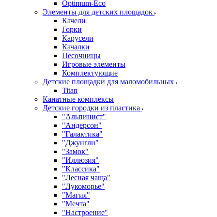
Оptimum-Еco
Элементы для детских площадок
Качели
Горки
Карусели
Качалки
Песочницы
Игровые элементы
Комплектующие
Детские площадки для маломобильных
Titan
Канатные комплексы
Детские городки из пластика
"Альпинист"
"Андерсон"
"Галактика"
"Джунгли"
"Замок"
"Иллюзия"
"Классика"
"Лесная чаща"
"Лукоморье"
"Магия"
"Мечта"
"Настроение"