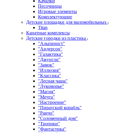
Качалки
Песочницы
Игровые элементы
Комплектующие
Детские площадки для маломобильных
Titan
Канатные комплексы
Детские городки из пластика
"Альпинист"
"Андерсон"
"Галактика"
"Джунгли"
"Замок"
"Иллюзия"
"Классика"
"Лесная чаща"
"Лукоморье"
"Магия"
"Мечта"
"Настроение"
"Пиратский корабль"
"Ранчо"
"Соломенный дом"
"Тропики"
"Фантастика"