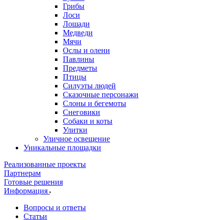
Грибы
Лоси
Лошади
Медведи
Мячи
Ослы и олени
Павлины
Предметы
Птицы
Силуэты людей
Сказочные персонажи
Слоны и бегемоты
Снеговики
Собаки и коты
Улитки
Уличное освещение
Уникальные площадки
Реализованные проекты
Партнерам
Готовые решения
Информация
Вопросы и ответы
Статьи