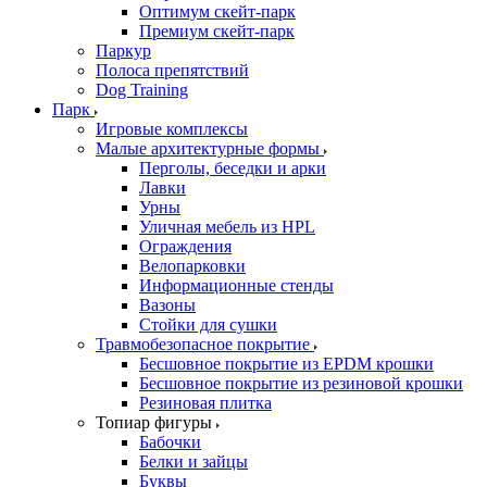
Оптимум скейт-парк
Премиум скейт-парк
Паркур
Полоса препятствий
Dog Training
Парк
Игровые комплексы
Малые архитектурные формы
Перголы, беседки и арки
Лавки
Урны
Уличная мебель из HPL
Ограждения
Велопарковки
Информационные стенды
Вазоны
Стойки для сушки
Травмобезопасное покрытие
Бесшовное покрытие из EPDM крошки
Бесшовное покрытие из резиновой крошки
Резиновая плитка
Топиар фигуры
Бабочки
Белки и зайцы
Буквы