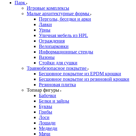
Парк
Игровые комплексы
Малые архитектурные формы
Перголы, беседки и арки
Лавки
Урны
Уличная мебель из HPL
Ограждения
Велопарковки
Информационные стенды
Вазоны
Стойки для сушки
Травмобезопасное покрытие
Бесшовное покрытие из EPDM крошки
Бесшовное покрытие из резиновой крошки
Резиновая плитка
Топиар фигуры
Бабочки
Белки и зайцы
Буквы
Грибы
Лоси
Лошади
Медведи
Мячи