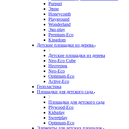
Purpuri
Эври
Honeycomb
Playground
Wonderland
Эко-play
Premium-Eco
Kingdom
Детские площадки из дерева
Детские площадки из дерева
Neo-Eco Cube
Неотерик
Neo-Eco
Оptimum-Еco
Active-Eco
Геопластика
Площадки для детского сада
Площадки для детского сада
Plywood-Eco
Kidsplay
Sweetplay
Оptimum-Еco
Элементы для детских площадок