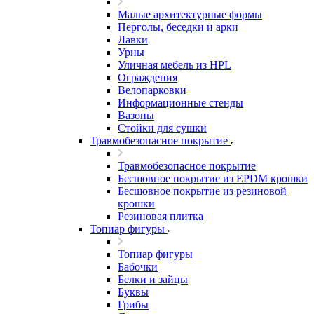
Малые архитектурные формы
Перголы, беседки и арки
Лавки
Урны
Уличная мебель из HPL
Ограждения
Велопарковки
Информационные стенды
Вазоны
Стойки для сушки
Травмобезопасное покрытие
Травмобезопасное покрытие
Бесшовное покрытие из EPDM крошки
Бесшовное покрытие из резиновой
крошки
Резиновая плитка
Топиар фигуры
Топиар фигуры
Бабочки
Белки и зайцы
Буквы
Грибы