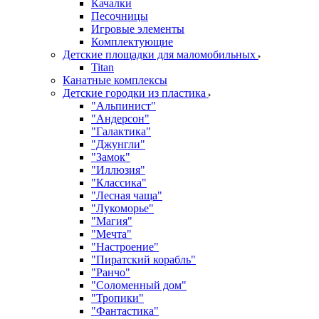
Качалки
Песочницы
Игровые элементы
Комплектующие
Детские площадки для маломобильных
Titan
Канатные комплексы
Детские городки из пластика
"Альпинист"
"Андерсон"
"Галактика"
"Джунгли"
"Замок"
"Иллюзия"
"Классика"
"Лесная чаща"
"Лукоморье"
"Магия"
"Мечта"
"Настроение"
"Пиратский корабль"
"Ранчо"
"Соломенный дом"
"Тропики"
"Фантастика"