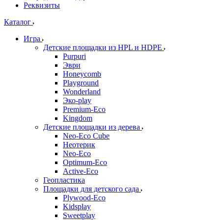
Реквизиты
Каталог
Игра
Детские площадки из HPL и HDPE
Purpuri
Эври
Honeycomb
Playground
Wonderland
Эко-play
Premium-Eco
Kingdom
Детские площадки из дерева
Neo-Eco Cube
Неотерик
Neo-Eco
Оptimum-Еco
Active-Eco
Геопластика
Площадки для детского сада
Plywood-Eco
Kidsplay
Sweetplay