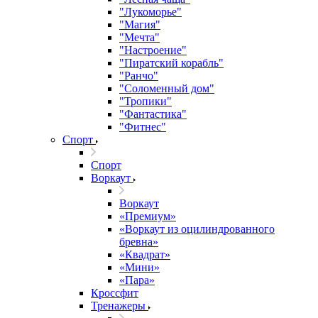
"Лукоморье"
"Магия"
"Мечта"
"Настроение"
"Пиратский корабль"
"Ранчо"
"Соломенный дом"
"Тропики"
"Фантастика"
"Фитнес"
Спорт
Спорт
Воркаут
Воркаут
«Премиум»
«Воркаут из оцилиндрованного
бревна»
«Квадрат»
«Мини»
«Пара»
Кроссфит
Тренажеры