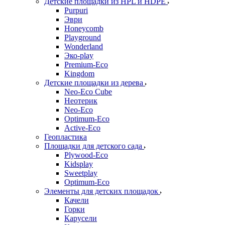
Детские площадки из HPL и HDPE
Purpuri
Эври
Honeycomb
Playground
Wonderland
Эко-play
Premium-Eco
Kingdom
Детские площадки из дерева
Neo-Eco Cube
Неотерик
Neo-Eco
Оptimum-Еco
Active-Eco
Геопластика
Площадки для детского сада
Plywood-Eco
Kidsplay
Sweetplay
Оptimum-Еco
Элементы для детских площадок
Качели
Горки
Карусели