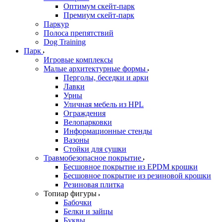
Оптимум скейт-парк
Премиум скейт-парк
Паркур
Полоса препятствий
Dog Training
Парк
Игровые комплексы
Малые архитектурные формы
Перголы, беседки и арки
Лавки
Урны
Уличная мебель из HPL
Ограждения
Велопарковки
Информационные стенды
Вазоны
Стойки для сушки
Травмобезопасное покрытие
Бесшовное покрытие из EPDM крошки
Бесшовное покрытие из резиновой крошки
Резиновая плитка
Топиар фигуры
Бабочки
Белки и зайцы
Буквы