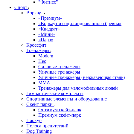
"Фитнес"
Спорт
Воркаут
«Премиум»
«Воркаут из оцилиндрованного бревна»
«Квадрат»
«Мини»
«Пара»
Кроссфит
Тренажеры
Modern
Нео
Силовые тренажеры
Уличные тренажёры
Уличные тренажеры (нержавеющая сталь)
ММА
Тренажеры для маломобильных людей
Гимнастические комплексы
Спортивные элементы и оборудование
Скейт-парки
Оптимум скейт-парк
Премиум скейт-парк
Паркур
Полоса препятствий
Dog Training