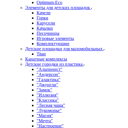
Оptimum-Еco
Элементы для детских площадок
Качели
Горки
Карусели
Качалки
Песочницы
Игровые элементы
Комплектующие
Детские площадки для маломобильных
Titan
Канатные комплексы
Детские городки из пластика
"Альпинист"
"Андерсон"
"Галактика"
"Джунгли"
"Замок"
"Иллюзия"
"Классика"
"Лесная чаща"
"Лукоморье"
"Магия"
"Мечта"
"Настроение"