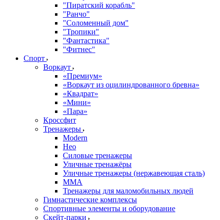
"Пиратский корабль"
"Ранчо"
"Соломенный дом"
"Тропики"
"Фантастика"
"Фитнес"
Спорт
Воркаут
«Премиум»
«Воркаут из оцилиндрованного бревна»
«Квадрат»
«Мини»
«Пара»
Кроссфит
Тренажеры
Modern
Нео
Силовые тренажеры
Уличные тренажёры
Уличные тренажеры (нержавеющая сталь)
ММА
Тренажеры для маломобильных людей
Гимнастические комплексы
Спортивные элементы и оборудование
Скейт-парки