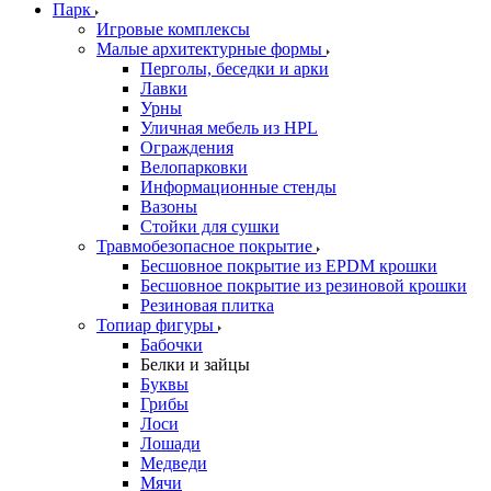
Парк
Игровые комплексы
Малые архитектурные формы
Перголы, беседки и арки
Лавки
Урны
Уличная мебель из HPL
Ограждения
Велопарковки
Информационные стенды
Вазоны
Стойки для сушки
Травмобезопасное покрытие
Бесшовное покрытие из EPDM крошки
Бесшовное покрытие из резиновой крошки
Резиновая плитка
Топиар фигуры
Бабочки
Белки и зайцы
Буквы
Грибы
Лоси
Лошади
Медведи
Мячи