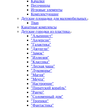
Качалки
Песочницы
Игровые элементы
Комплектующие
Детские площадки для маломобильных
Titan
Канатные комплексы
Детские городки из пластика
"Альпинист"
"Андерсон"
"Галактика"
"Джунгли"
"Замок"
"Иллюзия"
"Классика"
"Лесная чаща"
"Лукоморье"
"Магия"
"Мечта"
"Настроение"
"Пиратский корабль"
"Ранчо"
"Соломенный дом"
"Тропики"
"Фантастика"