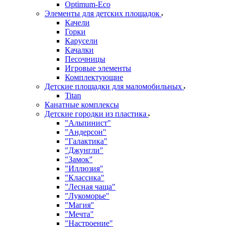
Оptimum-Еco
Элементы для детских площадок
Качели
Горки
Карусели
Качалки
Песочницы
Игровые элементы
Комплектующие
Детские площадки для маломобильных
Titan
Канатные комплексы
Детские городки из пластика
"Альпинист"
"Андерсон"
"Галактика"
"Джунгли"
"Замок"
"Иллюзия"
"Классика"
"Лесная чаща"
"Лукоморье"
"Магия"
"Мечта"
"Настроение"