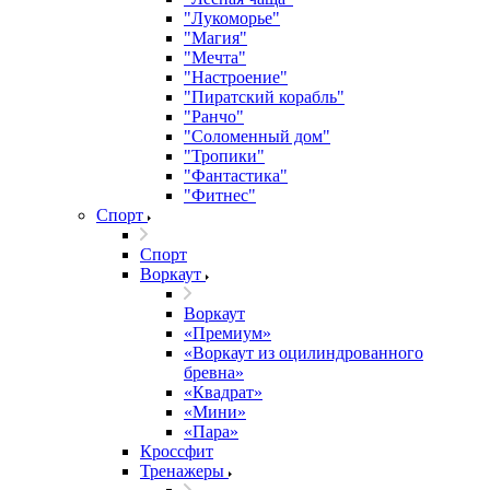
"Лукоморье"
"Магия"
"Мечта"
"Настроение"
"Пиратский корабль"
"Ранчо"
"Соломенный дом"
"Тропики"
"Фантастика"
"Фитнес"
Спорт
Спорт
Воркаут
Воркаут
«Премиум»
«Воркаут из оцилиндрованного
бревна»
«Квадрат»
«Мини»
«Пара»
Кроссфит
Тренажеры