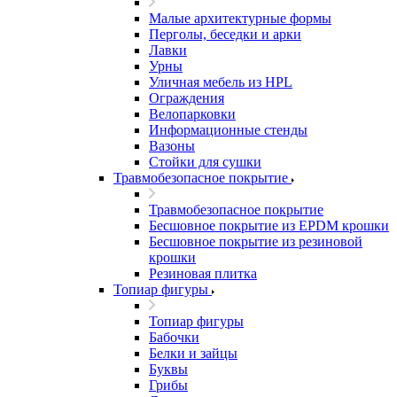
Малые архитектурные формы
Перголы, беседки и арки
Лавки
Урны
Уличная мебель из HPL
Ограждения
Велопарковки
Информационные стенды
Вазоны
Стойки для сушки
Травмобезопасное покрытие
Травмобезопасное покрытие
Бесшовное покрытие из EPDM крошки
Бесшовное покрытие из резиновой
крошки
Резиновая плитка
Топиар фигуры
Топиар фигуры
Бабочки
Белки и зайцы
Буквы
Грибы