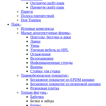
Оптимум скейт-парк
Премиум скейт-парк
Паркур
Полоса препятствий
Dog Training
Парк
Игровые комплексы
Малые архитектурные формы
Перголы, беседки и арки
Лавки
Урны
Уличная мебель из HPL
Ограждения
Велопарковки
Информационные стенды
Вазоны
Стойки для сушки
Травмобезопасное покрытие
Бесшовное покрытие из EPDM крошки
Бесшовное покрытие из резиновой крошки
Резиновая плитка
Топиар фигуры
Бабочки
Белки и зайцы
Буквы