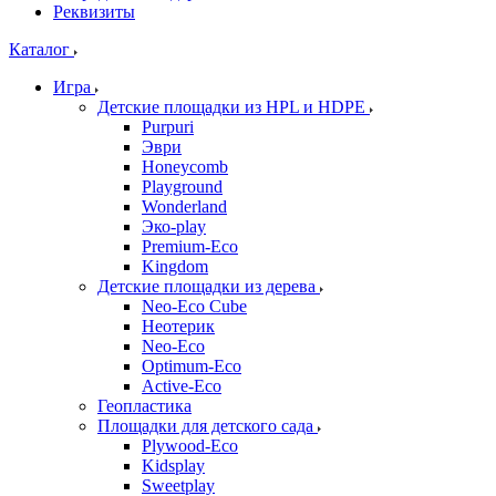
Реквизиты
Каталог
Игра
Детские площадки из HPL и HDPE
Purpuri
Эври
Honeycomb
Playground
Wonderland
Эко-play
Premium-Eco
Kingdom
Детские площадки из дерева
Neo-Eco Cube
Неотерик
Neo-Eco
Оptimum-Еco
Active-Eco
Геопластика
Площадки для детского сада
Plywood-Eco
Kidsplay
Sweetplay