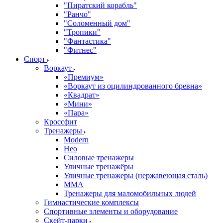
"Пиратский корабль"
"Ранчо"
"Соломенный дом"
"Тропики"
"Фантастика"
"Фитнес"
Спорт
Воркаут
«Премиум»
«Воркаут из оцилиндрованного бревна»
«Квадрат»
«Мини»
«Пара»
Кроссфит
Тренажеры
Modern
Нео
Силовые тренажеры
Уличные тренажёры
Уличные тренажеры (нержавеющая сталь)
ММА
Тренажеры для маломобильных людей
Гимнастические комплексы
Спортивные элементы и оборудование
Скейт-парки