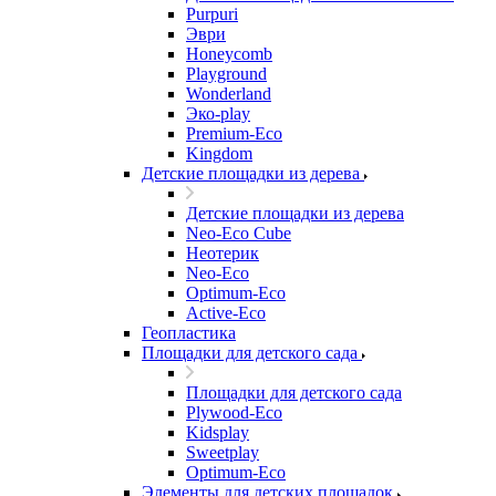
Purpuri
Эври
Honeycomb
Playground
Wonderland
Эко-play
Premium-Eco
Kingdom
Детские площадки из дерева
Детские площадки из дерева
Neo-Eco Cube
Неотерик
Neo-Eco
Оptimum-Еco
Active-Eco
Геопластика
Площадки для детского сада
Площадки для детского сада
Plywood-Eco
Kidsplay
Sweetplay
Оptimum-Еco
Элементы для детских площадок