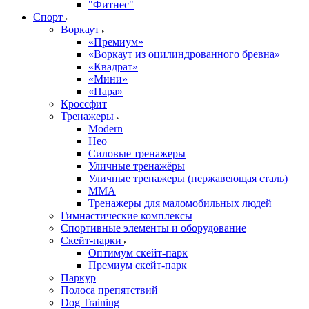
"Фитнес"
Спорт
Воркаут
«Премиум»
«Воркаут из оцилиндрованного бревна»
«Квадрат»
«Мини»
«Пара»
Кроссфит
Тренажеры
Modern
Нео
Силовые тренажеры
Уличные тренажёры
Уличные тренажеры (нержавеющая сталь)
ММА
Тренажеры для маломобильных людей
Гимнастические комплексы
Спортивные элементы и оборудование
Скейт-парки
Оптимум скейт-парк
Премиум скейт-парк
Паркур
Полоса препятствий
Dog Training