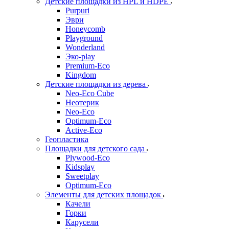
Детские площадки из HPL и HDPE
Purpuri
Эври
Honeycomb
Playground
Wonderland
Эко-play
Premium-Eco
Kingdom
Детские площадки из дерева
Neo-Eco Cube
Неотерик
Neo-Eco
Оptimum-Еco
Active-Eco
Геопластика
Площадки для детского сада
Plywood-Eco
Kidsplay
Sweetplay
Оptimum-Еco
Элементы для детских площадок
Качели
Горки
Карусели