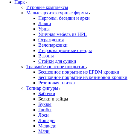
Парк
Игровые комплексы
Малые архитектурные формы
Перголы, беседки и арки
Лавки
Урны
Уличная мебель из HPL
Ограждения
Велопарковки
Информационные стенды
Вазоны
Стойки для сушки
Травмобезопасное покрытие
Бесшовное покрытие из EPDM крошки
Бесшовное покрытие из резиновой крошки
Резиновая плитка
Топиар фигуры
Бабочки
Белки и зайцы
Буквы
Грибы
Лоси
Лошади
Медведи
Мячи