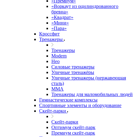
«Премиум»
«Воркаут из оцилиндрованного
бревна»
«Квадрат»
«Мини»
«Пара»
Кроссфит
Тренажеры
Тренажеры
Modern
Нео
Силовые тренажеры
Уличные тренажёры
Уличные тренажеры (нержавеющая
сталь)
ММА
Тренажеры для маломобильных людей
Гимнастические комплексы
Спортивные элементы и оборудование
Скейт-парки
Скейт-парки
Оптимум скейт-парк
Премиум скейт-парк