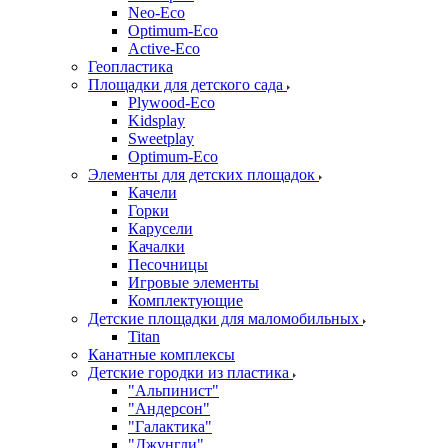
Neo-Eco
Оptimum-Еco
Active-Eco
Геопластика
Площадки для детского сада
Plywood-Eco
Kidsplay
Sweetplay
Оptimum-Еco
Элементы для детских площадок
Качели
Горки
Карусели
Качалки
Песочницы
Игровые элементы
Комплектующие
Детские площадки для маломобильных
Titan
Канатные комплексы
Детские городки из пластика
"Альпинист"
"Андерсон"
"Галактика"
"Джунгли"