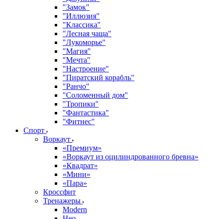
"Замок"
"Иллюзия"
"Классика"
"Лесная чаща"
"Лукоморье"
"Магия"
"Мечта"
"Настроение"
"Пиратский корабль"
"Ранчо"
"Соломенный дом"
"Тропики"
"Фантастика"
"Фитнес"
Спорт
Воркаут
«Премиум»
«Воркаут из оцилиндрованного бревна»
«Квадрат»
«Мини»
«Пара»
Кроссфит
Тренажеры
Modern
Нео