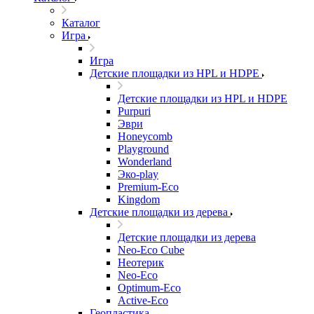
Каталог
Игра
Игра
Детские площадки из HPL и HDPE
Детские площадки из HPL и HDPE
Purpuri
Эври
Honeycomb
Playground
Wonderland
Эко-play
Premium-Eco
Kingdom
Детские площадки из дерева
Детские площадки из дерева
Neo-Eco Cube
Неотерик
Neo-Eco
Оptimum-Еco
Active-Eco
Геопластика