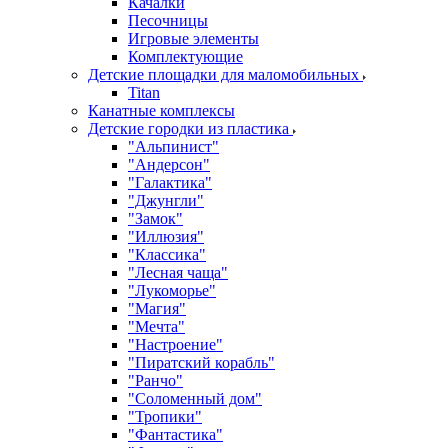
Качалки
Песочницы
Игровые элементы
Комплектующие
Детские площадки для маломобильных
Titan
Канатные комплексы
Детские городки из пластика
"Альпинист"
"Андерсон"
"Галактика"
"Джунгли"
"Замок"
"Иллюзия"
"Классика"
"Лесная чаща"
"Лукоморье"
"Магия"
"Мечта"
"Настроение"
"Пиратский корабль"
"Ранчо"
"Соломенный дом"
"Тропики"
"Фантастика"