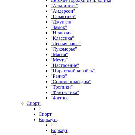
Детские городки из пластика
"Альпинист"
"Андерсон"
"Галактика"
"Джунгли"
"Замок"
"Иллюзия"
"Классика"
"Лесная чаща"
"Лукоморье"
"Магия"
"Мечта"
"Настроение"
"Пиратский корабль"
"Ранчо"
"Соломенный дом"
"Тропики"
"Фантастика"
"Фитнес"
Спорт
Спорт
Воркаут
Воркаут