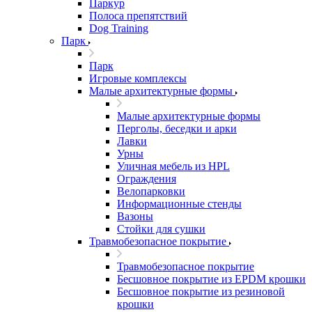
Паркур
Полоса препятствий
Dog Training
Парк
Парк
Игровые комплексы
Малые архитектурные формы
Малые архитектурные формы
Перголы, беседки и арки
Лавки
Урны
Уличная мебель из HPL
Ограждения
Велопарковки
Информационные стенды
Вазоны
Стойки для сушки
Травмобезопасное покрытие
Травмобезопасное покрытие
Бесшовное покрытие из EPDM крошки
Бесшовное покрытие из резиновой
крошки