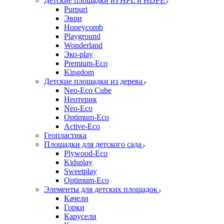
Детские площадки из HPL и HDPE
Purpuri
Эври
Honeycomb
Playground
Wonderland
Эко-play
Premium-Eco
Kingdom
Детские площадки из дерева
Neo-Eco Cube
Неотерик
Neo-Eco
Оptimum-Еco
Active-Eco
Геопластика
Площадки для детского сада
Plywood-Eco
Kidsplay
Sweetplay
Оptimum-Еco
Элементы для детских площадок
Качели
Горки
Карусели