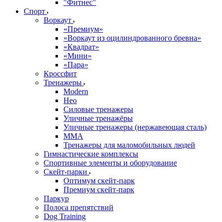
"Фитнес"
Спорт
Воркаут
«Премиум»
«Воркаут из оцилиндрованного бревна»
«Квадрат»
«Мини»
«Пара»
Кроссфит
Тренажеры
Modern
Нео
Силовые тренажеры
Уличные тренажёры
Уличные тренажеры (нержавеющая сталь)
ММА
Тренажеры для маломобильных людей
Гимнастические комплексы
Спортивные элементы и оборудование
Скейт-парки
Оптимум скейт-парк
Премиум скейт-парк
Паркур
Полоса препятствий
Dog Training