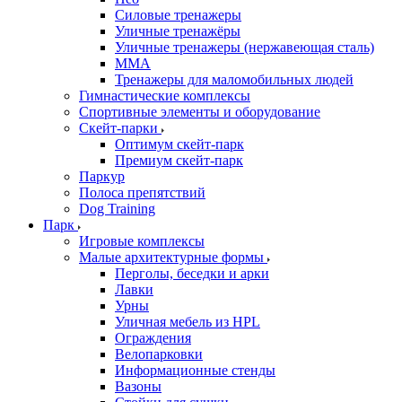
Силовые тренажеры
Уличные тренажёры
Уличные тренажеры (нержавеющая сталь)
ММА
Тренажеры для маломобильных людей
Гимнастические комплексы
Спортивные элементы и оборудование
Скейт-парки
Оптимум скейт-парк
Премиум скейт-парк
Паркур
Полоса препятствий
Dog Training
Парк
Игровые комплексы
Малые архитектурные формы
Перголы, беседки и арки
Лавки
Урны
Уличная мебель из HPL
Ограждения
Велопарковки
Информационные стенды
Вазоны