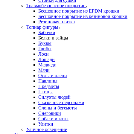
Стойки для сушки
Травмобезопасное покрытие
Бесшовное покрытие из EPDM крошки
Бесшовное покрытие из резиновой крошки
Резиновая плитка
Топиар фигуры
Бабочки
Белки и зайцы
Буквы
Грибы
Лоси
Лошади
Медведи
Мячи
Ослы и олени
Павлины
Предметы
Птицы
Силуэты людей
Сказочные персонажи
Слоны и бегемоты
Снеговики
Собаки и коты
Улитки
Уличное освещение