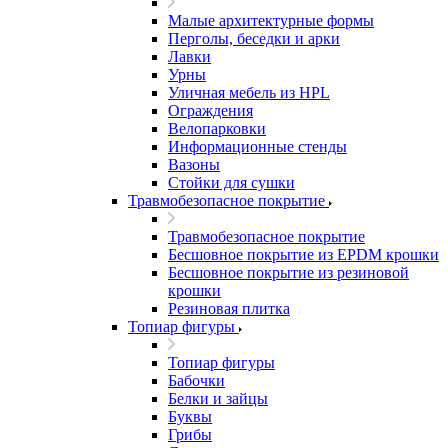
Малые архитектурные формы
Перголы, беседки и арки
Лавки
Урны
Уличная мебель из HPL
Ограждения
Велопарковки
Информационные стенды
Вазоны
Стойки для сушки
Травмобезопасное покрытие
Травмобезопасное покрытие
Бесшовное покрытие из EPDM крошки
Бесшовное покрытие из резиновой
крошки
Резиновая плитка
Топиар фигуры
Топиар фигуры
Бабочки
Белки и зайцы
Буквы
Грибы