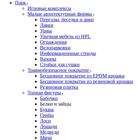
Парк
Игровые комплексы
Малые архитектурные формы
Перголы, беседки и арки
Лавки
Урны
Уличная мебель из HPL
Ограждения
Велопарковки
Информационные стенды
Вазоны
Стойки для сушки
Травмобезопасное покрытие
Бесшовное покрытие из EPDM крошки
Бесшовное покрытие из резиновой крошки
Резиновая плитка
Топиар фигуры
Бабочки
Белки и зайцы
Буквы
Грибы
Лоси
Лошади
Медведи
Мячи