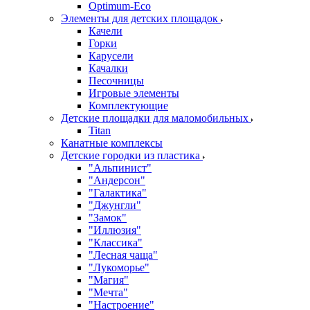
Оptimum-Еco
Элементы для детских площадок
Качели
Горки
Карусели
Качалки
Песочницы
Игровые элементы
Комплектующие
Детские площадки для маломобильных
Titan
Канатные комплексы
Детские городки из пластика
"Альпинист"
"Андерсон"
"Галактика"
"Джунгли"
"Замок"
"Иллюзия"
"Классика"
"Лесная чаща"
"Лукоморье"
"Магия"
"Мечта"
"Настроение"