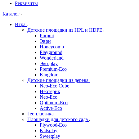
Реквизиты
Каталог
Игра
Детские площадки из HPL и HDPE
Purpuri
Эври
Honeycomb
Playground
Wonderland
Эко-play
Premium-Eco
Kingdom
Детские площадки из дерева
Neo-Eco Cube
Неотерик
Neo-Eco
Оptimum-Еco
Active-Eco
Геопластика
Площадки для детского сада
Plywood-Eco
Kidsplay
Sweetplay