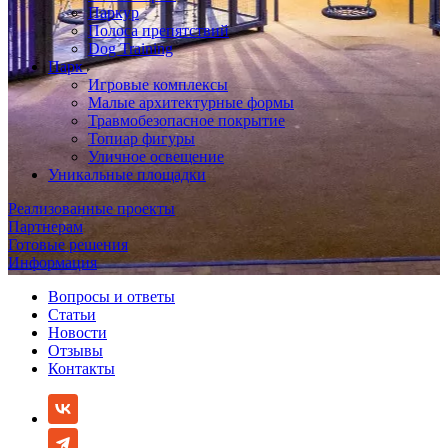
Паркур
Полоса препятствий
Dog Training
Парк
Игровые комплексы
Малые архитектурные формы
Травмобезопасное покрытие
Топиар фигуры
Уличное освещение
Уникальные площадки
Реализованные проекты
Партнерам
Готовые решения
Информация
Вопросы и ответы
Статьи
Новости
Отзывы
Контакты