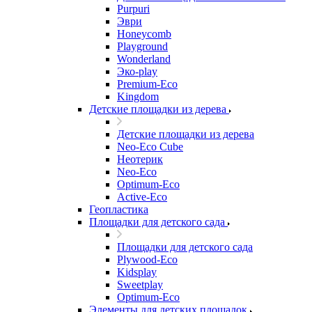
Purpuri
Эври
Honeycomb
Playground
Wonderland
Эко-play
Premium-Eco
Kingdom
Детские площадки из дерева
Детские площадки из дерева
Neo-Eco Cube
Неотерик
Neo-Eco
Оptimum-Еco
Active-Eco
Геопластика
Площадки для детского сада
Площадки для детского сада
Plywood-Eco
Kidsplay
Sweetplay
Оptimum-Еco
Элементы для детских площадок