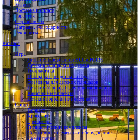
Услуги
Доставка и оплата
Гарантия
Сертификаты
Награды, благодарности
Реквизиты
Каталог
Игра
Детские площадки из HPL и HDPE
Детские площадки из дерева
Геопластика
Площадки для детского сада
Элементы для детских площадок
Детские площадки для маломобильных
Канатные комплексы
Детские городки из пластика
Спорт
Воркаут
Кроссфит
Тренажеры
Гимнастические комплексы
Спортивные элементы и оборудование
Скейт-парки