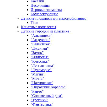
Качалки
Песочницы
Игровые элементы
Комплектующие
Детские площадки для маломобильных
Titan
Канатные комплексы
Детские городки из пластика
"Альпинист"
"Андерсон"
"Галактика"
"Джунгли"
"Замок"
"Иллюзия"
"Классика"
"Лесная чаща"
"Лукоморье"
"Магия"
"Мечта"
"Настроение"
"Пиратский корабль"
"Ранчо"
"Соломенный дом"
"Тропики"
"Фантастика"