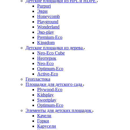
Детские площадки из HPL и HDPE
Purpuri
Эври
Honeycomb
Playground
Wonderland
Эко-play
Premium-Eco
Kingdom
Детские площадки из дерева
Neo-Eco Cube
Неотерик
Neo-Eco
Оptimum-Еco
Active-Eco
Геопластика
Площадки для детского сада
Plywood-Eco
Kidsplay
Sweetplay
Оptimum-Еco
Элементы для детских площадок
Качели
Горки
Карусели