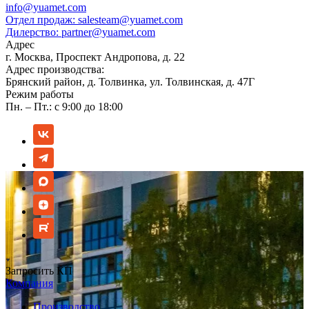
info@yuamet.com
Отдел продаж:
salesteam@yuamet.com
Дилерство:
partner@yuamet.com
Адрес
г. Москва, Проспект Андропова, д. 22
Адрес производства:
Брянский район, д. Толвинка, ул. Толвинская, д. 47Г
Режим работы
Пн. – Пт.: с 9:00 до 18:00
Запросить КП
Компания
Производство