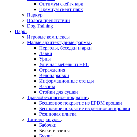
Оптимум скейт-парк
Премиум скейт-парк
Паркур
Полоса препятствий
Dog Training
Парк
Игровые комплексы
Малые архитектурные формы
Перголы, беседки и арки
Лавки
Урны
Уличная мебель из HPL
Ограждения
Велопарковки
Информационные стенды
Вазоны
Стойки для сушки
Травмобезопасное покрытие
Бесшовное покрытие из EPDM крошки
Бесшовное покрытие из резиновой крошки
Резиновая плитка
Топиар фигуры
Бабочки
Белки и зайцы
Буквы