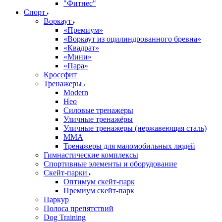
"Фитнес"
Спорт
Воркаут
«Премиум»
«Воркаут из оцилиндрованного бревна»
«Квадрат»
«Мини»
«Пара»
Кроссфит
Тренажеры
Modern
Нео
Силовые тренажеры
Уличные тренажёры
Уличные тренажеры (нержавеющая сталь)
ММА
Тренажеры для маломобильных людей
Гимнастические комплексы
Спортивные элементы и оборудование
Скейт-парки
Оптимум скейт-парк
Премиум скейт-парк
Паркур
Полоса препятствий
Dog Training