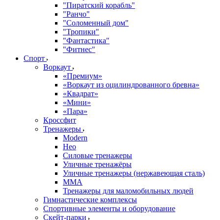
"Пиратский корабль"
"Ранчо"
"Соломенный дом"
"Тропики"
"Фантастика"
"Фитнес"
Спорт
Воркаут
«Премиум»
«Воркаут из оцилиндрованного бревна»
«Квадрат»
«Мини»
«Пара»
Кроссфит
Тренажеры
Modern
Нео
Силовые тренажеры
Уличные тренажёры
Уличные тренажеры (нержавеющая сталь)
ММА
Тренажеры для маломобильных людей
Гимнастические комплексы
Спортивные элементы и оборудование
Скейт-парки