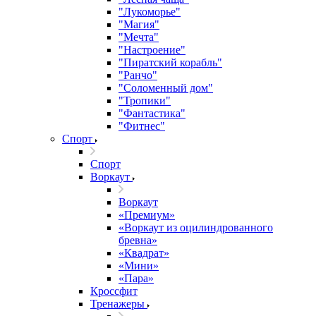
"Лукоморье"
"Магия"
"Мечта"
"Настроение"
"Пиратский корабль"
"Ранчо"
"Соломенный дом"
"Тропики"
"Фантастика"
"Фитнес"
Спорт
Спорт
Воркаут
Воркаут
«Премиум»
«Воркаут из оцилиндрованного
бревна»
«Квадрат»
«Мини»
«Пара»
Кроссфит
Тренажеры