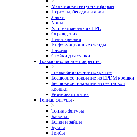
Малые архитектурные формы
Перголы, беседки и арки
Лавки
Урны
Уличная мебель из HPL
Ограждения
Велопарковки
Информационные стенды
Вазоны
Стойки для сушки
Травмобезопасное покрытие
Травмобезопасное покрытие
Бесшовное покрытие из EPDM крошки
Бесшовное покрытие из резиновой
крошки
Резиновая плитка
Топиар фигуры
Топиар фигуры
Бабочки
Белки и зайцы
Буквы
Грибы