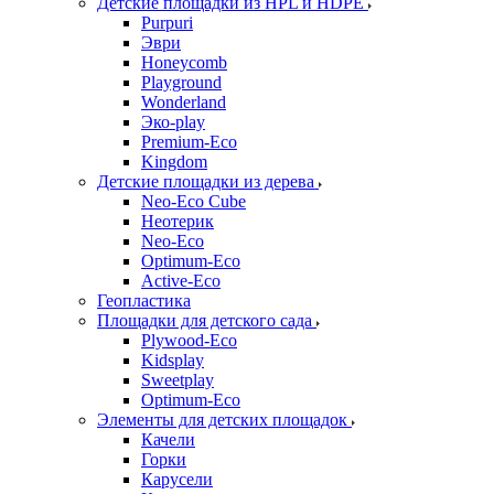
Детские площадки из HPL и HDPE
Purpuri
Эври
Honeycomb
Playground
Wonderland
Эко-play
Premium-Eco
Kingdom
Детские площадки из дерева
Neo-Eco Cube
Неотерик
Neo-Eco
Оptimum-Еco
Active-Eco
Геопластика
Площадки для детского сада
Plywood-Eco
Kidsplay
Sweetplay
Оptimum-Еco
Элементы для детских площадок
Качели
Горки
Карусели