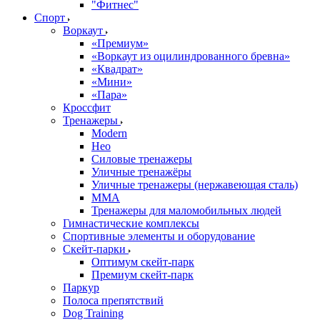
"Фитнес"
Спорт
Воркаут
«Премиум»
«Воркаут из оцилиндрованного бревна»
«Квадрат»
«Мини»
«Пара»
Кроссфит
Тренажеры
Modern
Нео
Силовые тренажеры
Уличные тренажёры
Уличные тренажеры (нержавеющая сталь)
ММА
Тренажеры для маломобильных людей
Гимнастические комплексы
Спортивные элементы и оборудование
Скейт-парки
Оптимум скейт-парк
Премиум скейт-парк
Паркур
Полоса препятствий
Dog Training