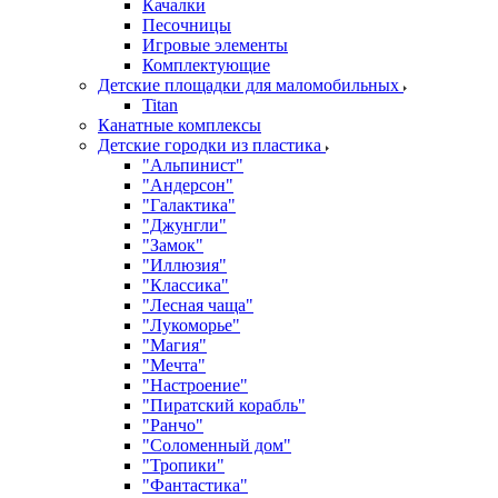
Качалки
Песочницы
Игровые элементы
Комплектующие
Детские площадки для маломобильных
Titan
Канатные комплексы
Детские городки из пластика
"Альпинист"
"Андерсон"
"Галактика"
"Джунгли"
"Замок"
"Иллюзия"
"Классика"
"Лесная чаща"
"Лукоморье"
"Магия"
"Мечта"
"Настроение"
"Пиратский корабль"
"Ранчо"
"Соломенный дом"
"Тропики"
"Фантастика"