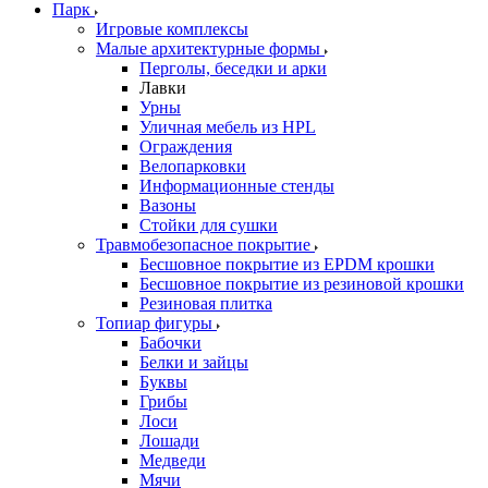
Парк
Игровые комплексы
Малые архитектурные формы
Перголы, беседки и арки
Лавки
Урны
Уличная мебель из HPL
Ограждения
Велопарковки
Информационные стенды
Вазоны
Стойки для сушки
Травмобезопасное покрытие
Бесшовное покрытие из EPDM крошки
Бесшовное покрытие из резиновой крошки
Резиновая плитка
Топиар фигуры
Бабочки
Белки и зайцы
Буквы
Грибы
Лоси
Лошади
Медведи
Мячи