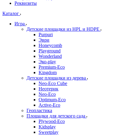
Реквизиты
Каталог
Игра
Детские площадки из HPL и HDPE
Purpuri
Эври
Honeycomb
Playground
Wonderland
Эко-play
Premium-Eco
Kingdom
Детские площадки из дерева
Neo-Eco Cube
Неотерик
Neo-Eco
Оptimum-Еco
Active-Eco
Геопластика
Площадки для детского сада
Plywood-Eco
Kidsplay
Sweetplay