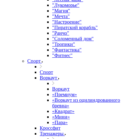
"Лукоморье"
"Магия"
"Мечта"
"Настроение"
"Пиратский корабль"
"Ранчо"
"Соломенный дом"
"Тропики"
"Фантастика"
"Фитнес"
Спорт
Спорт
Воркаут
Воркаут
«Премиум»
«Воркаут из оцилиндрованного
бревна»
«Квадрат»
«Мини»
«Пара»
Кроссфит
Тренажеры