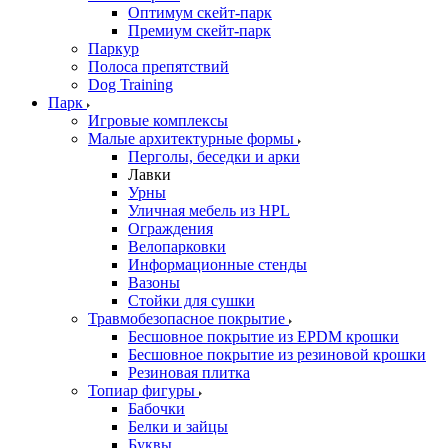
Оптимум скейт-парк
Премиум скейт-парк
Паркур
Полоса препятствий
Dog Training
Парк
Игровые комплексы
Малые архитектурные формы
Перголы, беседки и арки
Лавки
Урны
Уличная мебель из HPL
Ограждения
Велопарковки
Информационные стенды
Вазоны
Стойки для сушки
Травмобезопасное покрытие
Бесшовное покрытие из EPDM крошки
Бесшовное покрытие из резиновой крошки
Резиновая плитка
Топиар фигуры
Бабочки
Белки и зайцы
Буквы