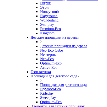
Purpuri
Эври
Honeycomb
Playground
Wonderland
Эко-play
Premium-Eco
Kingdom
Детские площадки из дерева
Детские площадки из дерева
Neo-Eco Cube
Неотерик
Neo-Eco
Оptimum-Еco
Active-Eco
Геопластика
Площадки для детского сада
Площадки для детского сада
Plywood-Eco
Kidsplay
Sweetplay
Оptimum-Еco
Элементы для детских площадок