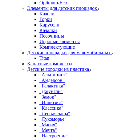
Оptimum-Еco
Элементы для детских площадок
Качели
Горки
Карусели
Качалки
Песочницы
Игровые элементы
Комплектующие
Детские площадки для маломобильных
Titan
Канатные комплексы
Детские городки из пластика
"Альпинист"
"Андерсон"
"Галактика"
"Джунгли"
"Замок"
"Иллюзия"
"Классика"
"Лесная чаща"
"Лукоморье"
"Магия"
"Мечта"
"Настроение"