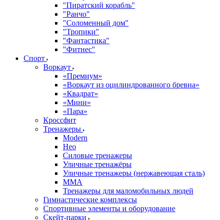
"Пиратский корабль"
"Ранчо"
"Соломенный дом"
"Тропики"
"Фантастика"
"Фитнес"
Спорт
Воркаут
«Премиум»
«Воркаут из оцилиндрованного бревна»
«Квадрат»
«Мини»
«Пара»
Кроссфит
Тренажеры
Modern
Нео
Силовые тренажеры
Уличные тренажёры
Уличные тренажеры (нержавеющая сталь)
ММА
Тренажеры для маломобильных людей
Гимнастические комплексы
Спортивные элементы и оборудование
Скейт-парки