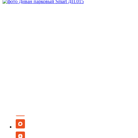
В наличии
Арт.
ДП.015
Заказать
Запросить КП
Скачать DWG
Запросить 3D
Спросите все, что вам нужно, у менеджера:
8-800-707-64-70