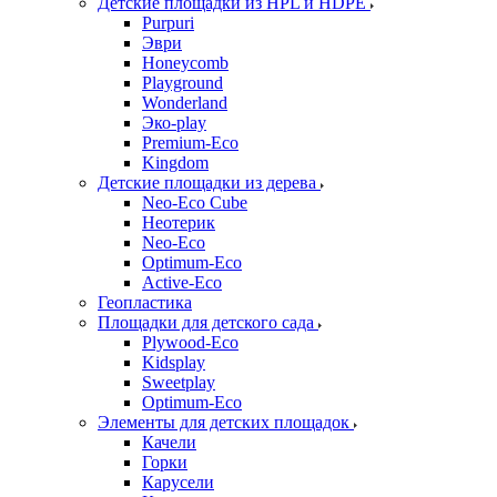
Детские площадки из HPL и HDPE
Purpuri
Эври
Honeycomb
Playground
Wonderland
Эко-play
Premium-Eco
Kingdom
Детские площадки из дерева
Neo-Eco Cube
Неотерик
Neo-Eco
Оptimum-Еco
Active-Eco
Геопластика
Площадки для детского сада
Plywood-Eco
Kidsplay
Sweetplay
Оptimum-Еco
Элементы для детских площадок
Качели
Горки
Карусели