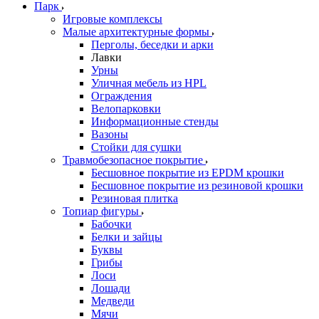
Парк
Игровые комплексы
Малые архитектурные формы
Перголы, беседки и арки
Лавки
Урны
Уличная мебель из HPL
Ограждения
Велопарковки
Информационные стенды
Вазоны
Стойки для сушки
Травмобезопасное покрытие
Бесшовное покрытие из EPDM крошки
Бесшовное покрытие из резиновой крошки
Резиновая плитка
Топиар фигуры
Бабочки
Белки и зайцы
Буквы
Грибы
Лоси
Лошади
Медведи
Мячи