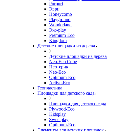
Purpuri
Эври
Honeycomb
Playground
Wonderland
Эко-play
Premium-Eco
Kingdom
Детские площадки из дерева
Детские площадки из дерева
Neo-Eco Cube
Неотерик
Neo-Eco
Оptimum-Еco
Active-Eco
Геопластика
Площадки для детского сада
Площадки для детского сада
Plywood-Eco
Kidsplay
Sweetplay
Оptimum-Еco
Элементы для детских площадок