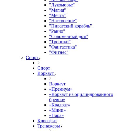
"Лукоморье"
"Магия"
"Мечта"
"Настроение"
"Пиратский корабль"
"Ранчо"
"Соломенный дом"
"Тропики"
"Фантастика"
"Фитнес"
Спорт
Спорт
Воркаут
Воркаут
«Премиум»
«Воркаут из оцилиндрованного
бревна»
«Квадрат»
«Мини»
«Пара»
Кроссфит
Тренажеры