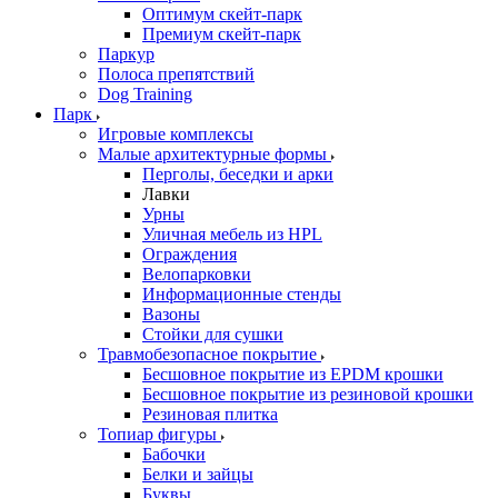
Оптимум скейт-парк
Премиум скейт-парк
Паркур
Полоса препятствий
Dog Training
Парк
Игровые комплексы
Малые архитектурные формы
Перголы, беседки и арки
Лавки
Урны
Уличная мебель из HPL
Ограждения
Велопарковки
Информационные стенды
Вазоны
Стойки для сушки
Травмобезопасное покрытие
Бесшовное покрытие из EPDM крошки
Бесшовное покрытие из резиновой крошки
Резиновая плитка
Топиар фигуры
Бабочки
Белки и зайцы
Буквы