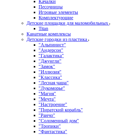
Качалки
Песочницы
Игровые элементы
Комплектующие
Детские площадки для маломобильных
Titan
Канатные комплексы
Детские городки из пластика
"Альпинист"
"Андерсон"
"Галактика"
"Джунгли"
"Замок"
"Иллюзия"
"Классика"
"Лесная чаща"
"Лукоморье"
"Магия"
"Мечта"
"Настроение"
"Пиратский корабль"
"Ранчо"
"Соломенный дом"
"Тропики"
"Фантастика"