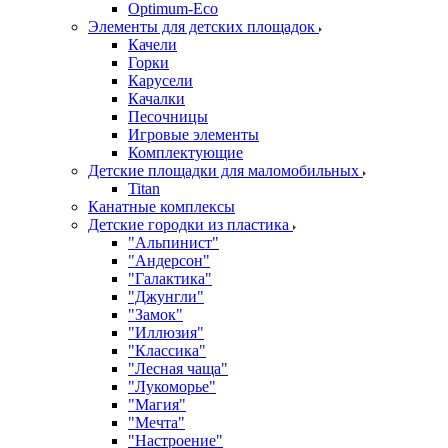
Оptimum-Еco
Элементы для детских площадок
Качели
Горки
Карусели
Качалки
Песочницы
Игровые элементы
Комплектующие
Детские площадки для маломобильных
Titan
Канатные комплексы
Детские городки из пластика
"Альпинист"
"Андерсон"
"Галактика"
"Джунгли"
"Замок"
"Иллюзия"
"Классика"
"Лесная чаща"
"Лукоморье"
"Магия"
"Мечта"
"Настроение"