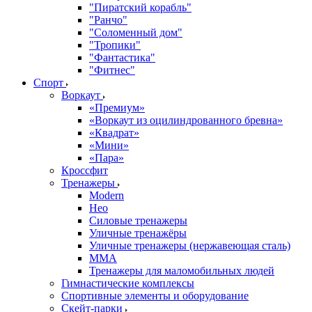
"Пиратский корабль"
"Ранчо"
"Соломенный дом"
"Тропики"
"Фантастика"
"Фитнес"
Спорт
Воркаут
«Премиум»
«Воркаут из оцилиндрованного бревна»
«Квадрат»
«Мини»
«Пара»
Кроссфит
Тренажеры
Modern
Нео
Силовые тренажеры
Уличные тренажёры
Уличные тренажеры (нержавеющая сталь)
ММА
Тренажеры для маломобильных людей
Гимнастические комплексы
Спортивные элементы и оборудование
Скейт-парки