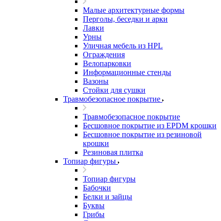
Малые архитектурные формы
Перголы, беседки и арки
Лавки
Урны
Уличная мебель из HPL
Ограждения
Велопарковки
Информационные стенды
Вазоны
Стойки для сушки
Травмобезопасное покрытие
Травмобезопасное покрытие
Бесшовное покрытие из EPDM крошки
Бесшовное покрытие из резиновой
крошки
Резиновая плитка
Топиар фигуры
Топиар фигуры
Бабочки
Белки и зайцы
Буквы
Грибы