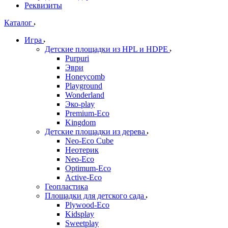
Реквизиты
Каталог
Игра
Детские площадки из HPL и HDPE
Purpuri
Эври
Honeycomb
Playground
Wonderland
Эко-play
Premium-Eco
Kingdom
Детские площадки из дерева
Neo-Eco Cube
Неотерик
Neo-Eco
Оptimum-Еco
Active-Eco
Геопластика
Площадки для детского сада
Plywood-Eco
Kidsplay
Sweetplay