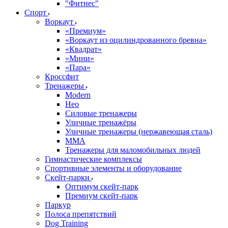
"Фитнес"
Спорт
Воркаут
«Премиум»
«Воркаут из оцилиндрованного бревна»
«Квадрат»
«Мини»
«Пара»
Кроссфит
Тренажеры
Modern
Нео
Силовые тренажеры
Уличные тренажёры
Уличные тренажеры (нержавеющая сталь)
ММА
Тренажеры для маломобильных людей
Гимнастические комплексы
Спортивные элементы и оборудование
Скейт-парки
Оптимум скейт-парк
Премиум скейт-парк
Паркур
Полоса препятствий
Dog Training