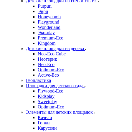
Детские площадки из HPL и HDPE
Purpuri
Эври
Honeycomb
Playground
Wonderland
Эко-play
Premium-Eco
Kingdom
Детские площадки из дерева
Neo-Eco Cube
Неотерик
Neo-Eco
Оptimum-Еco
Active-Eco
Геопластика
Площадки для детского сада
Plywood-Eco
Kidsplay
Sweetplay
Оptimum-Еco
Элементы для детских площадок
Качели
Горки
Карусели