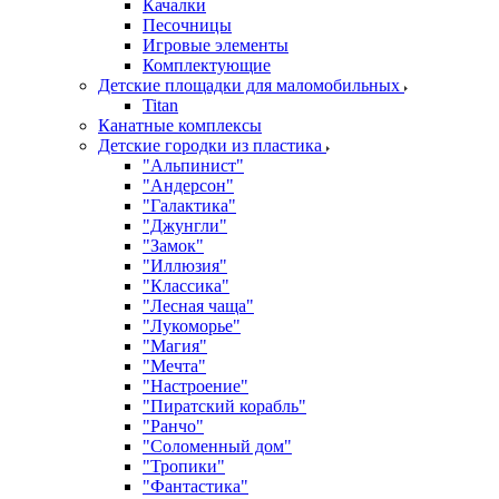
Качалки
Песочницы
Игровые элементы
Комплектующие
Детские площадки для маломобильных
Titan
Канатные комплексы
Детские городки из пластика
"Альпинист"
"Андерсон"
"Галактика"
"Джунгли"
"Замок"
"Иллюзия"
"Классика"
"Лесная чаща"
"Лукоморье"
"Магия"
"Мечта"
"Настроение"
"Пиратский корабль"
"Ранчо"
"Соломенный дом"
"Тропики"
"Фантастика"