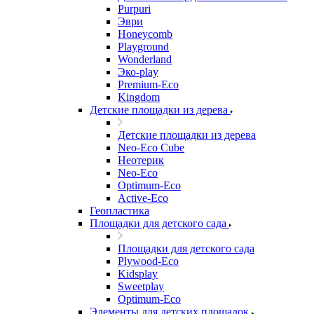
Purpuri
Эври
Honeycomb
Playground
Wonderland
Эко-play
Premium-Eco
Kingdom
Детские площадки из дерева
Детские площадки из дерева
Neo-Eco Cube
Неотерик
Neo-Eco
Оptimum-Еco
Active-Eco
Геопластика
Площадки для детского сада
Площадки для детского сада
Plywood-Eco
Kidsplay
Sweetplay
Оptimum-Еco
Элементы для детских площадок