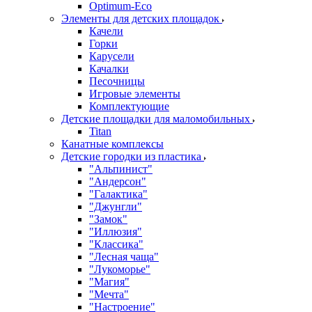
Оptimum-Еco
Элементы для детских площадок
Качели
Горки
Карусели
Качалки
Песочницы
Игровые элементы
Комплектующие
Детские площадки для маломобильных
Titan
Канатные комплексы
Детские городки из пластика
"Альпинист"
"Андерсон"
"Галактика"
"Джунгли"
"Замок"
"Иллюзия"
"Классика"
"Лесная чаща"
"Лукоморье"
"Магия"
"Мечта"
"Настроение"