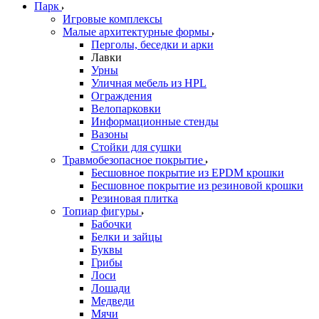
Парк
Игровые комплексы
Малые архитектурные формы
Перголы, беседки и арки
Лавки
Урны
Уличная мебель из HPL
Ограждения
Велопарковки
Информационные стенды
Вазоны
Стойки для сушки
Травмобезопасное покрытие
Бесшовное покрытие из EPDM крошки
Бесшовное покрытие из резиновой крошки
Резиновая плитка
Топиар фигуры
Бабочки
Белки и зайцы
Буквы
Грибы
Лоси
Лошади
Медведи
Мячи