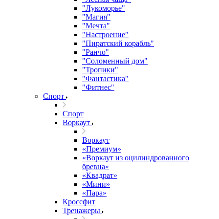
"Лукоморье"
"Магия"
"Мечта"
"Настроение"
"Пиратский корабль"
"Ранчо"
"Соломенный дом"
"Тропики"
"Фантастика"
"Фитнес"
Спорт
Спорт
Воркаут
Воркаут
«Премиум»
«Воркаут из оцилиндрованного
бревна»
«Квадрат»
«Мини»
«Пара»
Кроссфит
Тренажеры