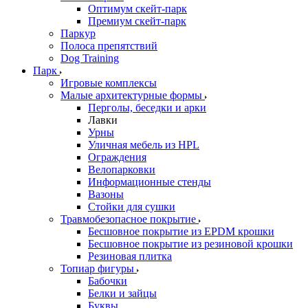
Оптимум скейт-парк
Премиум скейт-парк
Паркур
Полоса препятствий
Dog Training
Парк
Игровые комплексы
Малые архитектурные формы
Перголы, беседки и арки
Лавки
Урны
Уличная мебель из HPL
Ограждения
Велопарковки
Информационные стенды
Вазоны
Стойки для сушки
Травмобезопасное покрытие
Бесшовное покрытие из EPDM крошки
Бесшовное покрытие из резиновой крошки
Резиновая плитка
Топиар фигуры
Бабочки
Белки и зайцы
Буквы