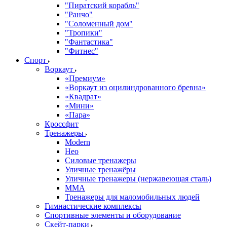
"Пиратский корабль"
"Ранчо"
"Соломенный дом"
"Тропики"
"Фантастика"
"Фитнес"
Спорт
Воркаут
«Премиум»
«Воркаут из оцилиндрованного бревна»
«Квадрат»
«Мини»
«Пара»
Кроссфит
Тренажеры
Modern
Нео
Силовые тренажеры
Уличные тренажёры
Уличные тренажеры (нержавеющая сталь)
ММА
Тренажеры для маломобильных людей
Гимнастические комплексы
Спортивные элементы и оборудование
Скейт-парки