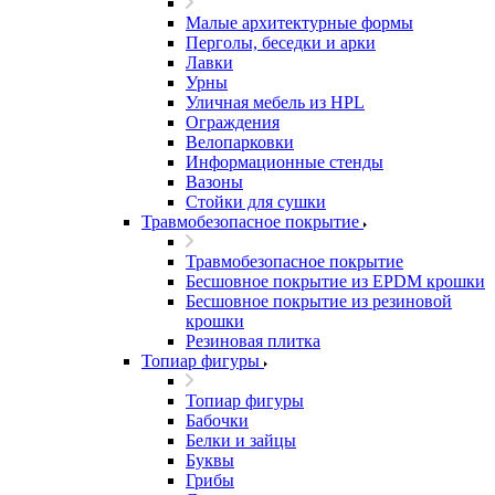
Малые архитектурные формы
Перголы, беседки и арки
Лавки
Урны
Уличная мебель из HPL
Ограждения
Велопарковки
Информационные стенды
Вазоны
Стойки для сушки
Травмобезопасное покрытие
Травмобезопасное покрытие
Бесшовное покрытие из EPDM крошки
Бесшовное покрытие из резиновой
крошки
Резиновая плитка
Топиар фигуры
Топиар фигуры
Бабочки
Белки и зайцы
Буквы
Грибы