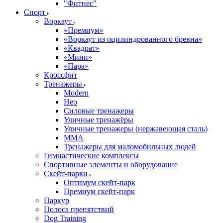
"Фитнес"
Спорт
Воркаут
«Премиум»
«Воркаут из оцилиндрованного бревна»
«Квадрат»
«Мини»
«Пара»
Кроссфит
Тренажеры
Modern
Нео
Силовые тренажеры
Уличные тренажёры
Уличные тренажеры (нержавеющая сталь)
ММА
Тренажеры для маломобильных людей
Гимнастические комплексы
Спортивные элементы и оборудование
Скейт-парки
Оптимум скейт-парк
Премиум скейт-парк
Паркур
Полоса препятствий
Dog Training