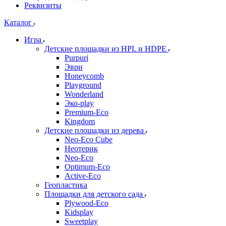
Реквизиты
Каталог
Игра
Детские площадки из HPL и HDPE
Purpuri
Эври
Honeycomb
Playground
Wonderland
Эко-play
Premium-Eco
Kingdom
Детские площадки из дерева
Neo-Eco Cube
Неотерик
Neo-Eco
Оptimum-Еco
Active-Eco
Геопластика
Площадки для детского сада
Plywood-Eco
Kidsplay
Sweetplay