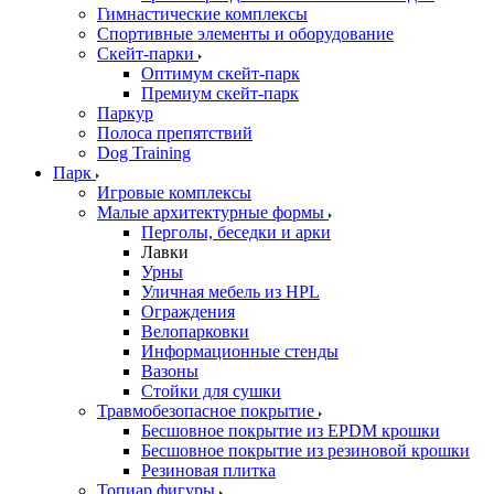
Гимнастические комплексы
Спортивные элементы и оборудование
Скейт-парки
Оптимум скейт-парк
Премиум скейт-парк
Паркур
Полоса препятствий
Dog Training
Парк
Игровые комплексы
Малые архитектурные формы
Перголы, беседки и арки
Лавки
Урны
Уличная мебель из HPL
Ограждения
Велопарковки
Информационные стенды
Вазоны
Стойки для сушки
Травмобезопасное покрытие
Бесшовное покрытие из EPDM крошки
Бесшовное покрытие из резиновой крошки
Резиновая плитка
Топиар фигуры