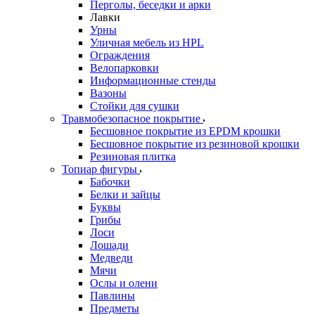
Перголы, беседки и арки
Лавки
Урны
Уличная мебель из HPL
Ограждения
Велопарковки
Информационные стенды
Вазоны
Стойки для сушки
Травмобезопасное покрытие
Бесшовное покрытие из EPDM крошки
Бесшовное покрытие из резиновой крошки
Резиновая плитка
Топиар фигуры
Бабочки
Белки и зайцы
Буквы
Грибы
Лоси
Лошади
Медведи
Мячи
Ослы и олени
Павлины
Предметы