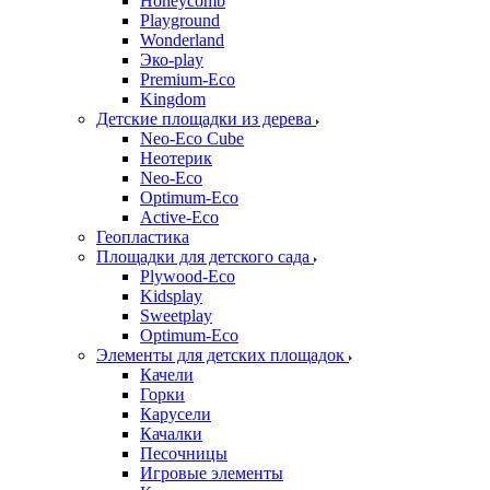
Honeycomb
Playground
Wonderland
Эко-play
Premium-Eco
Kingdom
Детские площадки из дерева
Neo-Eco Cube
Неотерик
Neo-Eco
Оptimum-Еco
Active-Eco
Геопластика
Площадки для детского сада
Plywood-Eco
Kidsplay
Sweetplay
Оptimum-Еco
Элементы для детских площадок
Качели
Горки
Карусели
Качалки
Песочницы
Игровые элементы