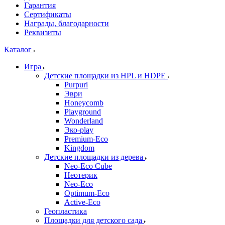
Гарантия
Сертификаты
Награды, благодарности
Реквизиты
Каталог
Игра
Детские площадки из HPL и HDPE
Purpuri
Эври
Honeycomb
Playground
Wonderland
Эко-play
Premium-Eco
Kingdom
Детские площадки из дерева
Neo-Eco Cube
Неотерик
Neo-Eco
Оptimum-Еco
Active-Eco
Геопластика
Площадки для детского сада