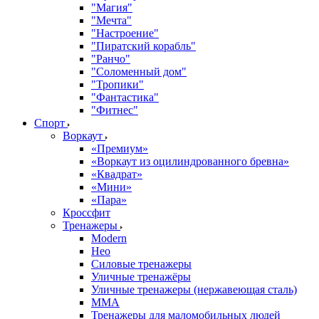
"Магия"
"Мечта"
"Настроение"
"Пиратский корабль"
"Ранчо"
"Соломенный дом"
"Тропики"
"Фантастика"
"Фитнес"
Спорт
Воркаут
«Премиум»
«Воркаут из оцилиндрованного бревна»
«Квадрат»
«Мини»
«Пара»
Кроссфит
Тренажеры
Modern
Нео
Силовые тренажеры
Уличные тренажёры
Уличные тренажеры (нержавеющая сталь)
ММА
Тренажеры для маломобильных людей