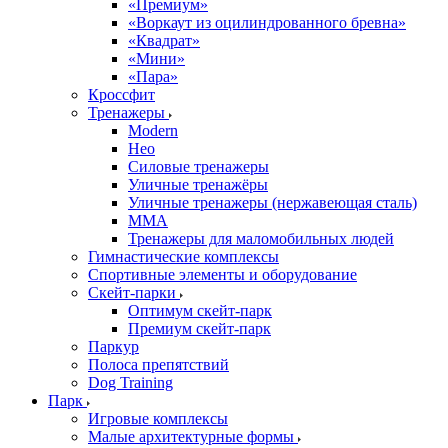
«Премиум»
«Воркаут из оцилиндрованного бревна»
«Квадрат»
«Мини»
«Пара»
Кроссфит
Тренажеры
Modern
Нео
Силовые тренажеры
Уличные тренажёры
Уличные тренажеры (нержавеющая сталь)
ММА
Тренажеры для маломобильных людей
Гимнастические комплексы
Спортивные элементы и оборудование
Скейт-парки
Оптимум скейт-парк
Премиум скейт-парк
Паркур
Полоса препятствий
Dog Training
Парк
Игровые комплексы
Малые архитектурные формы