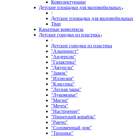
Комплектующие
Детские площадки для маломобильных
Детские площадки для маломобильных
Titan
Канатные комплексы
Детские городки из пластика
Детские городки из пластика
"Альпинист"
"Андерсон"
"Галактика"
"Джунгли"
"Замок"
"Иллюзия"
"Классика"
"Лесная чаща"
"Лукоморье"
"Магия"
"Мечта"
"Настроение"
"Пиратский корабль"
"Ранчо"
"Соломенный дом"
"Тропики"