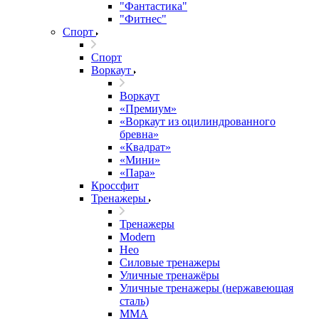
"Фантастика"
"Фитнес"
Спорт
Спорт
Воркаут
Воркаут
«Премиум»
«Воркаут из оцилиндрованного
бревна»
«Квадрат»
«Мини»
«Пара»
Кроссфит
Тренажеры
Тренажеры
Modern
Нео
Силовые тренажеры
Уличные тренажёры
Уличные тренажеры (нержавеющая
сталь)
ММА