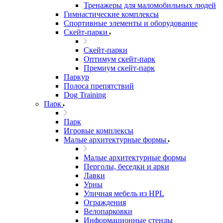
Тренажеры для маломобильных людей
Гимнастические комплексы
Спортивные элементы и оборудование
Скейт-парки
Скейт-парки
Оптимум скейт-парк
Премиум скейт-парк
Паркур
Полоса препятствий
Dog Training
Парк
Парк
Игровые комплексы
Малые архитектурные формы
Малые архитектурные формы
Перголы, беседки и арки
Лавки
Урны
Уличная мебель из HPL
Ограждения
Велопарковки
Информационные стенды