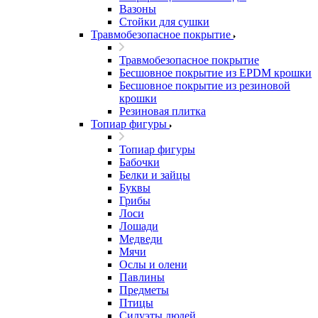
Вазоны
Стойки для сушки
Травмобезопасное покрытие
Травмобезопасное покрытие
Бесшовное покрытие из EPDM крошки
Бесшовное покрытие из резиновой
крошки
Резиновая плитка
Топиар фигуры
Топиар фигуры
Бабочки
Белки и зайцы
Буквы
Грибы
Лоси
Лошади
Медведи
Мячи
Ослы и олени
Павлины
Предметы
Птицы
Силуэты людей