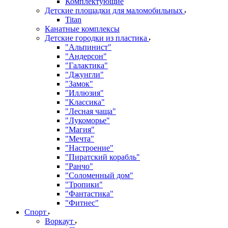
Комплектующие
Детские площадки для маломобильных
Titan
Канатные комплексы
Детские городки из пластика
"Альпинист"
"Андерсон"
"Галактика"
"Джунгли"
"Замок"
"Иллюзия"
"Классика"
"Лесная чаща"
"Лукоморье"
"Магия"
"Мечта"
"Настроение"
"Пиратский корабль"
"Ранчо"
"Соломенный дом"
"Тропики"
"Фантастика"
"Фитнес"
Спорт
Воркаут