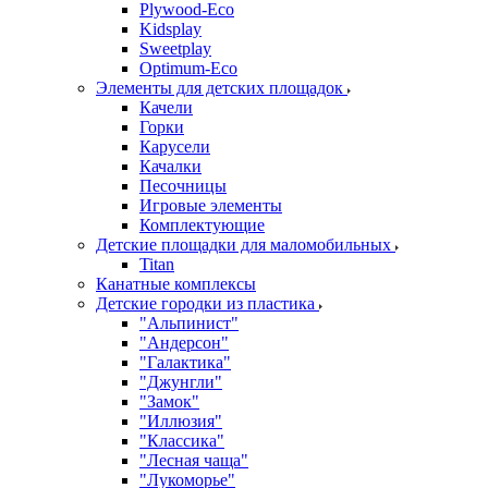
Plywood-Eco
Kidsplay
Sweetplay
Оptimum-Еco
Элементы для детских площадок
Качели
Горки
Карусели
Качалки
Песочницы
Игровые элементы
Комплектующие
Детские площадки для маломобильных
Titan
Канатные комплексы
Детские городки из пластика
"Альпинист"
"Андерсон"
"Галактика"
"Джунгли"
"Замок"
"Иллюзия"
"Классика"
"Лесная чаща"
"Лукоморье"