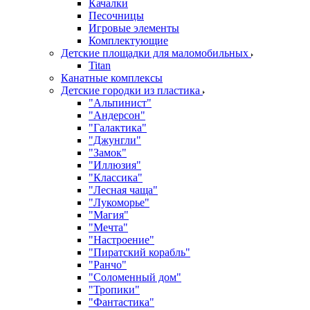
Качалки
Песочницы
Игровые элементы
Комплектующие
Детские площадки для маломобильных
Titan
Канатные комплексы
Детские городки из пластика
"Альпинист"
"Андерсон"
"Галактика"
"Джунгли"
"Замок"
"Иллюзия"
"Классика"
"Лесная чаща"
"Лукоморье"
"Магия"
"Мечта"
"Настроение"
"Пиратский корабль"
"Ранчо"
"Соломенный дом"
"Тропики"
"Фантастика"