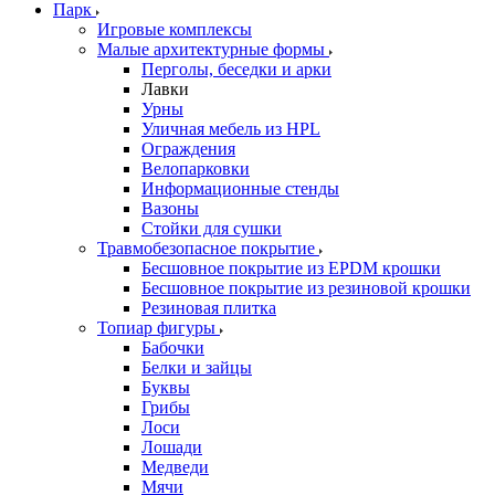
Парк
Игровые комплексы
Малые архитектурные формы
Перголы, беседки и арки
Лавки
Урны
Уличная мебель из HPL
Ограждения
Велопарковки
Информационные стенды
Вазоны
Стойки для сушки
Травмобезопасное покрытие
Бесшовное покрытие из EPDM крошки
Бесшовное покрытие из резиновой крошки
Резиновая плитка
Топиар фигуры
Бабочки
Белки и зайцы
Буквы
Грибы
Лоси
Лошади
Медведи
Мячи