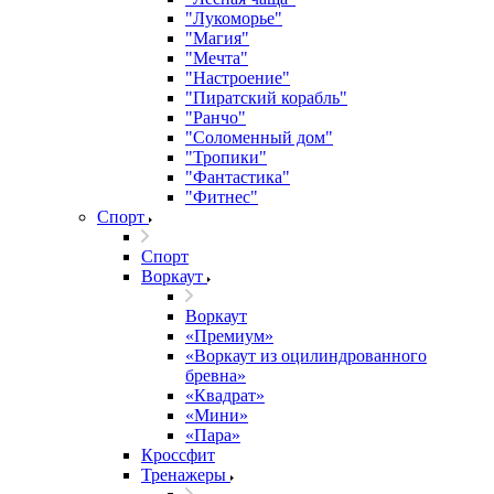
"Лукоморье"
"Магия"
"Мечта"
"Настроение"
"Пиратский корабль"
"Ранчо"
"Соломенный дом"
"Тропики"
"Фантастика"
"Фитнес"
Спорт
Спорт
Воркаут
Воркаут
«Премиум»
«Воркаут из оцилиндрованного
бревна»
«Квадрат»
«Мини»
«Пара»
Кроссфит
Тренажеры