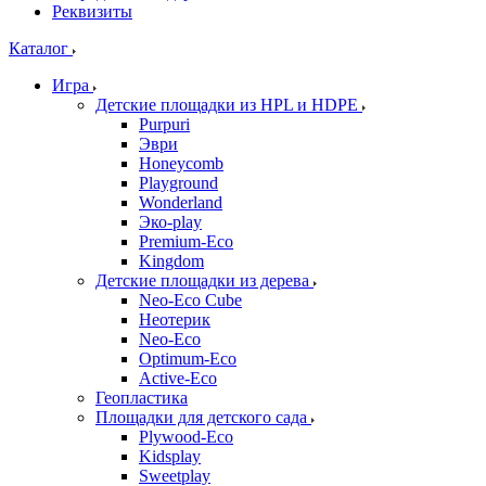
Реквизиты
Каталог
Игра
Детские площадки из HPL и HDPE
Purpuri
Эври
Honeycomb
Playground
Wonderland
Эко-play
Premium-Eco
Kingdom
Детские площадки из дерева
Neo-Eco Cube
Неотерик
Neo-Eco
Оptimum-Еco
Active-Eco
Геопластика
Площадки для детского сада
Plywood-Eco
Kidsplay
Sweetplay