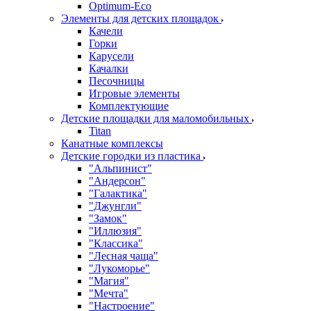
Оptimum-Еco
Элементы для детских площадок
Качели
Горки
Карусели
Качалки
Песочницы
Игровые элементы
Комплектующие
Детские площадки для маломобильных
Titan
Канатные комплексы
Детские городки из пластика
"Альпинист"
"Андерсон"
"Галактика"
"Джунгли"
"Замок"
"Иллюзия"
"Классика"
"Лесная чаща"
"Лукоморье"
"Магия"
"Мечта"
"Настроение"