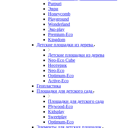
Purpuri
Эври
Honeycomb
Playground
Wonderland
Эко-play
Premium-Eco
Kingdom
Детские площадки из дерева
Детские площадки из дерева
Neo-Eco Cube
Неотерик
Neo-Eco
Оptimum-Еco
Active-Eco
Геопластика
Площадки для детского сада
Площадки для детского сада
Plywood-Eco
Kidsplay
Sweetplay
Оptimum-Еco
Элементы для детских площадок