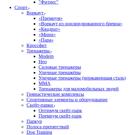
"Фитнес"
Спорт
Воркаут
«Премиум»
«Воркаут из оцилиндрованного бревна»
«Квадрат»
«Мини»
«Пара»
Кроссфит
Тренажеры
Modern
Нео
Силовые тренажеры
Уличные тренажёры
Уличные тренажеры (нержавеющая сталь)
ММА
Тренажеры для маломобильных людей
Гимнастические комплексы
Спортивные элементы и оборудование
Скейт-парки
Оптимум скейт-парк
Премиум скейт-парк
Паркур
Полоса препятствий
Dog Training