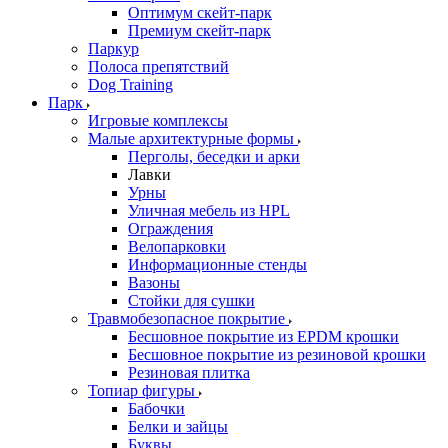
Оптимум скейт-парк
Премиум скейт-парк
Паркур
Полоса препятствий
Dog Training
Парк
Игровые комплексы
Малые архитектурные формы
Перголы, беседки и арки
Лавки
Урны
Уличная мебель из HPL
Ограждения
Велопарковки
Информационные стенды
Вазоны
Стойки для сушки
Травмобезопасное покрытие
Бесшовное покрытие из EPDM крошки
Бесшовное покрытие из резиновой крошки
Резиновая плитка
Топиар фигуры
Бабочки
Белки и зайцы
Буквы