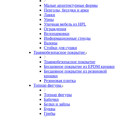
Малые архитектурные формы
Перголы, беседки и арки
Лавки
Урны
Уличная мебель из HPL
Ограждения
Велопарковки
Информационные стенды
Вазоны
Стойки для сушки
Травмобезопасное покрытие
Травмобезопасное покрытие
Бесшовное покрытие из EPDM крошки
Бесшовное покрытие из резиновой
крошки
Резиновая плитка
Топиар фигуры
Топиар фигуры
Бабочки
Белки и зайцы
Буквы
Грибы