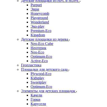
Детские площадки из HPL и HDPE
Purpuri
Эври
Honeycomb
Playground
Wonderland
Эко-play
Premium-Eco
Kingdom
Детские площадки из дерева
Neo-Eco Cube
Неотерик
Neo-Eco
Оptimum-Еco
Active-Eco
Геопластика
Площадки для детского сада
Plywood-Eco
Kidsplay
Sweetplay
Оptimum-Еco
Элементы для детских площадок
Качели
Горки
Карусели