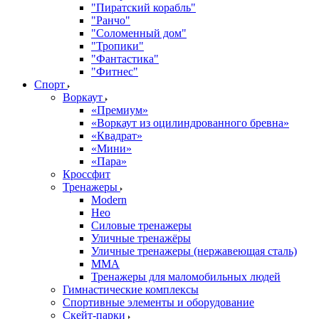
"Пиратский корабль"
"Ранчо"
"Соломенный дом"
"Тропики"
"Фантастика"
"Фитнес"
Спорт
Воркаут
«Премиум»
«Воркаут из оцилиндрованного бревна»
«Квадрат»
«Мини»
«Пара»
Кроссфит
Тренажеры
Modern
Нео
Силовые тренажеры
Уличные тренажёры
Уличные тренажеры (нержавеющая сталь)
ММА
Тренажеры для маломобильных людей
Гимнастические комплексы
Спортивные элементы и оборудование
Скейт-парки