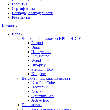
Гарантия
Сертификаты
Награды, благодарности
Реквизиты
Каталог
Игра
Детские площадки из HPL и HDPE
Purpuri
Эври
Honeycomb
Playground
Wonderland
Эко-play
Premium-Eco
Kingdom
Детские площадки из дерева
Neo-Eco Cube
Неотерик
Neo-Eco
Оptimum-Еco
Active-Eco
Геопластика
Площадки для детского сада