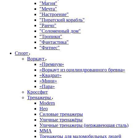
"Магия"
"Мечта"
"Настроение"
"Пиратский корабль"
"Ранчо"
"Соломенный дом"
"Тропики"
"Фантастика"
"Фитнес"
Спорт
Воркаут
«Премиум»
«Воркаут из оцилиндрованного бревна»
«Квадрат»
«Мини»
«Пара»
Кроссфит
Тренажеры
Modern
Нео
Силовые тренажеры
Уличные тренажёры
Уличные тренажеры (нержавеющая сталь)
ММА
Тренажеры для маломобильных людей