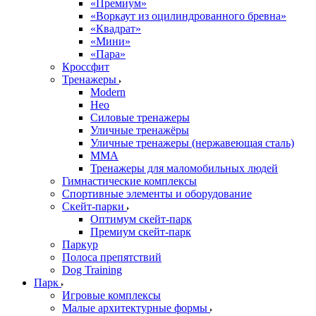
«Премиум»
«Воркаут из оцилиндрованного бревна»
«Квадрат»
«Мини»
«Пара»
Кроссфит
Тренажеры
Modern
Нео
Силовые тренажеры
Уличные тренажёры
Уличные тренажеры (нержавеющая сталь)
ММА
Тренажеры для маломобильных людей
Гимнастические комплексы
Спортивные элементы и оборудование
Скейт-парки
Оптимум скейт-парк
Премиум скейт-парк
Паркур
Полоса препятствий
Dog Training
Парк
Игровые комплексы
Малые архитектурные формы