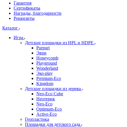
Гарантия
Сертификаты
Награды, благодарности
Реквизиты
Каталог
Игра
Детские площадки из HPL и HDPE
Purpuri
Эври
Honeycomb
Playground
Wonderland
Эко-play
Premium-Eco
Kingdom
Детские площадки из дерева
Neo-Eco Cube
Неотерик
Neo-Eco
Оptimum-Еco
Active-Eco
Геопластика
Площадки для детского сада