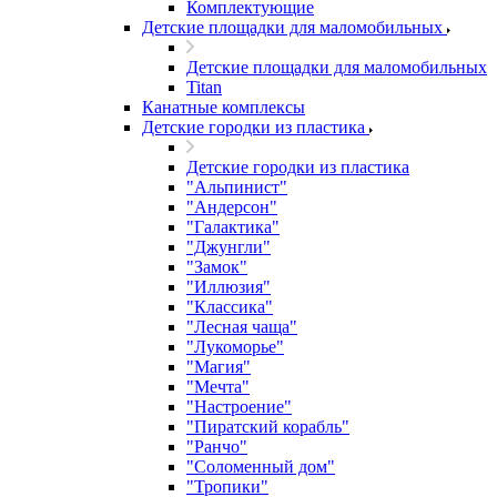
Комплектующие
Детские площадки для маломобильных
Детские площадки для маломобильных
Titan
Канатные комплексы
Детские городки из пластика
Детские городки из пластика
"Альпинист"
"Андерсон"
"Галактика"
"Джунгли"
"Замок"
"Иллюзия"
"Классика"
"Лесная чаща"
"Лукоморье"
"Магия"
"Мечта"
"Настроение"
"Пиратский корабль"
"Ранчо"
"Соломенный дом"
"Тропики"