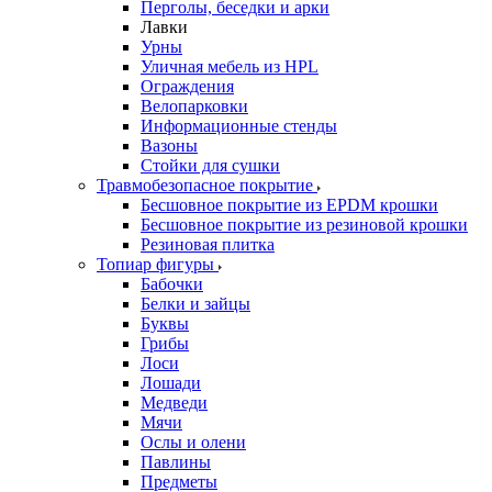
Перголы, беседки и арки
Лавки
Урны
Уличная мебель из HPL
Ограждения
Велопарковки
Информационные стенды
Вазоны
Стойки для сушки
Травмобезопасное покрытие
Бесшовное покрытие из EPDM крошки
Бесшовное покрытие из резиновой крошки
Резиновая плитка
Топиар фигуры
Бабочки
Белки и зайцы
Буквы
Грибы
Лоси
Лошади
Медведи
Мячи
Ослы и олени
Павлины
Предметы