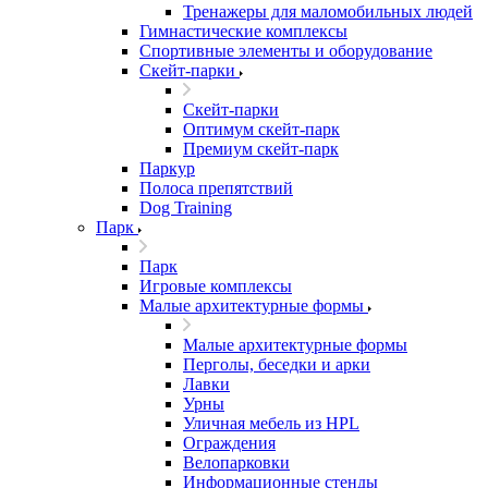
Тренажеры для маломобильных людей
Гимнастические комплексы
Спортивные элементы и оборудование
Скейт-парки
Скейт-парки
Оптимум скейт-парк
Премиум скейт-парк
Паркур
Полоса препятствий
Dog Training
Парк
Парк
Игровые комплексы
Малые архитектурные формы
Малые архитектурные формы
Перголы, беседки и арки
Лавки
Урны
Уличная мебель из HPL
Ограждения
Велопарковки
Информационные стенды