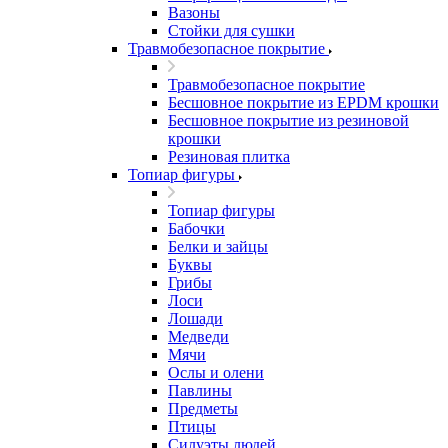
Вазоны
Стойки для сушки
Травмобезопасное покрытие
Травмобезопасное покрытие
Бесшовное покрытие из EPDM крошки
Бесшовное покрытие из резиновой
крошки
Резиновая плитка
Топиар фигуры
Топиар фигуры
Бабочки
Белки и зайцы
Буквы
Грибы
Лоси
Лошади
Медведи
Мячи
Ослы и олени
Павлины
Предметы
Птицы
Силуэты людей