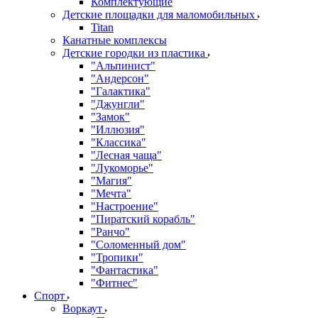
Комплектующие
Детские площадки для маломобильных
Titan
Канатные комплексы
Детские городки из пластика
"Альпинист"
"Андерсон"
"Галактика"
"Джунгли"
"Замок"
"Иллюзия"
"Классика"
"Лесная чаща"
"Лукоморье"
"Магия"
"Мечта"
"Настроение"
"Пиратский корабль"
"Ранчо"
"Соломенный дом"
"Тропики"
"Фантастика"
"Фитнес"
Спорт
Воркаут