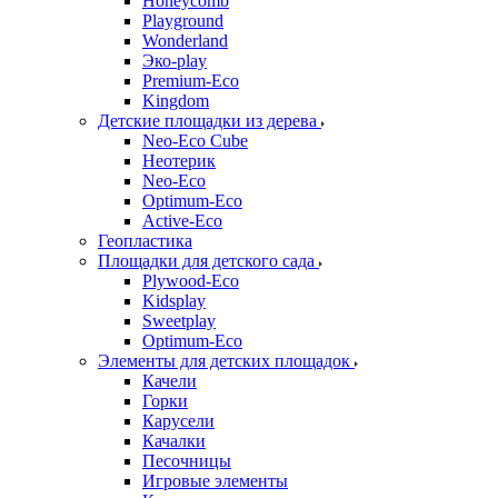
Honeycomb
Playground
Wonderland
Эко-play
Premium-Eco
Kingdom
Детские площадки из дерева
Neo-Eco Cube
Неотерик
Neo-Eco
Оptimum-Еco
Active-Eco
Геопластика
Площадки для детского сада
Plywood-Eco
Kidsplay
Sweetplay
Оptimum-Еco
Элементы для детских площадок
Качели
Горки
Карусели
Качалки
Песочницы
Игровые элементы