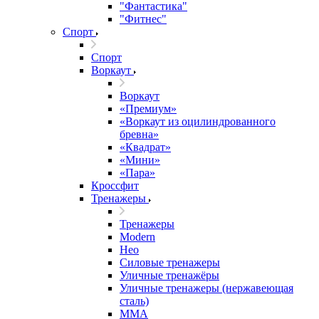
"Фантастика"
"Фитнес"
Спорт
Спорт
Воркаут
Воркаут
«Премиум»
«Воркаут из оцилиндрованного
бревна»
«Квадрат»
«Мини»
«Пара»
Кроссфит
Тренажеры
Тренажеры
Modern
Нео
Силовые тренажеры
Уличные тренажёры
Уличные тренажеры (нержавеющая
сталь)
ММА