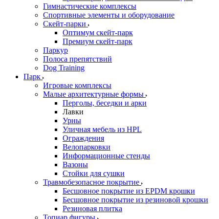
Гимнастические комплексы
Спортивные элементы и оборудование
Скейт-парки
Оптимум скейт-парк
Премиум скейт-парк
Паркур
Полоса препятствий
Dog Training
Парк
Игровые комплексы
Малые архитектурные формы
Перголы, беседки и арки
Лавки
Урны
Уличная мебель из HPL
Ограждения
Велопарковки
Информационные стенды
Вазоны
Стойки для сушки
Травмобезопасное покрытие
Бесшовное покрытие из EPDM крошки
Бесшовное покрытие из резиновой крошки
Резиновая плитка
Топиар фигуры