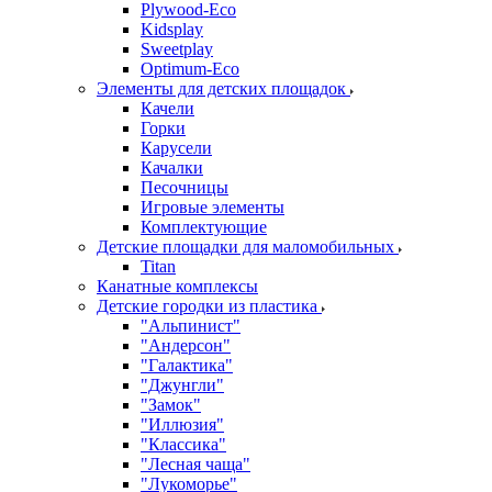
Plywood-Eco
Kidsplay
Sweetplay
Оptimum-Еco
Элементы для детских площадок
Качели
Горки
Карусели
Качалки
Песочницы
Игровые элементы
Комплектующие
Детские площадки для маломобильных
Titan
Канатные комплексы
Детские городки из пластика
"Альпинист"
"Андерсон"
"Галактика"
"Джунгли"
"Замок"
"Иллюзия"
"Классика"
"Лесная чаща"
"Лукоморье"