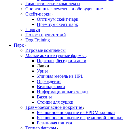
Гимнастические комплексы
Спортивные элементы и оборудование
Скейт-парки
Оптимум скейт-парк
Премиум скейт-парк
Паркур
Полоса препятствий
Dog Training
Парк
Игровые комплексы
Малые архитектурные формы
Перголы, беседки и арки
Лавки
Урны
Уличная мебель из HPL
Ограждения
Велопарковки
Информационные стенды
Вазоны
Стойки для сушки
Травмобезопасное покрытие
Бесшовное покрытие из EPDM крошки
Бесшовное покрытие из резиновой крошки
Резиновая плитка
Топиар фигуры