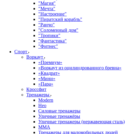
"Магия"
"Мечта"
"Настроение"
"Пиратский корабль"
"Ранчо"
"Соломенный дом"
"Тропики"
"Фантастика"
"Фитнес"
Спорт
Воркаут
«Премиум»
«Воркаут из оцилиндрованного бревна»
«Квадрат»
«Мини»
«Пара»
Кроссфит
Тренажеры
Modern
Нео
Силовые тренажеры
Уличные тренажёры
Уличные тренажеры (нержавеющая сталь)
ММА
Тренажеры для маломобильных людей