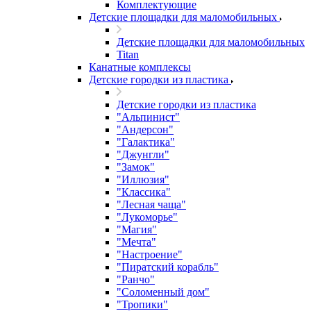
Комплектующие
Детские площадки для маломобильных
Детские площадки для маломобильных
Titan
Канатные комплексы
Детские городки из пластика
Детские городки из пластика
"Альпинист"
"Андерсон"
"Галактика"
"Джунгли"
"Замок"
"Иллюзия"
"Классика"
"Лесная чаща"
"Лукоморье"
"Магия"
"Мечта"
"Настроение"
"Пиратский корабль"
"Ранчо"
"Соломенный дом"
"Тропики"