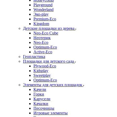
Honeycomb
Playground
Wonderland
Эко-play
Premium-Eco
Kingdom
Детские площадки из дерева
Neo-Eco Cube
Неотерик
Neo-Eco
Оptimum-Еco
Active-Eco
Геопластика
Площадки для детского сада
Plywood-Eco
Kidsplay
Sweetplay
Оptimum-Еco
Элементы для детских площадок
Качели
Горки
Карусели
Качалки
Песочницы
Игровые элементы