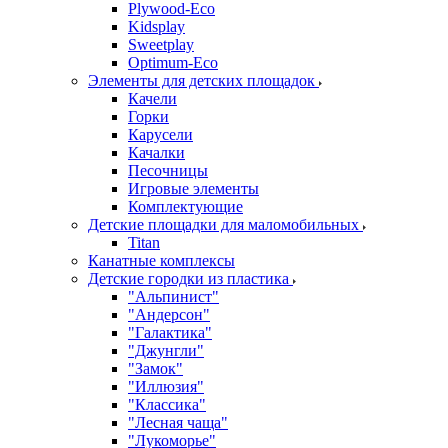
Plywood-Eco
Kidsplay
Sweetplay
Оptimum-Еco
Элементы для детских площадок
Качели
Горки
Карусели
Качалки
Песочницы
Игровые элементы
Комплектующие
Детские площадки для маломобильных
Titan
Канатные комплексы
Детские городки из пластика
"Альпинист"
"Андерсон"
"Галактика"
"Джунгли"
"Замок"
"Иллюзия"
"Классика"
"Лесная чаща"
"Лукоморье"