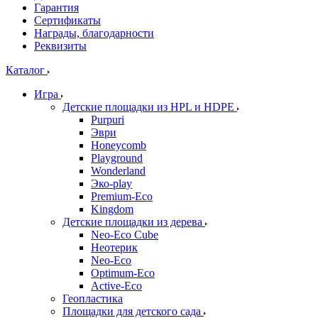
Гарантия
Сертификаты
Награды, благодарности
Реквизиты
Каталог
Игра
Детские площадки из HPL и HDPE
Purpuri
Эври
Honeycomb
Playground
Wonderland
Эко-play
Premium-Eco
Kingdom
Детские площадки из дерева
Neo-Eco Cube
Неотерик
Neo-Eco
Оptimum-Еco
Active-Eco
Геопластика
Площадки для детского сада