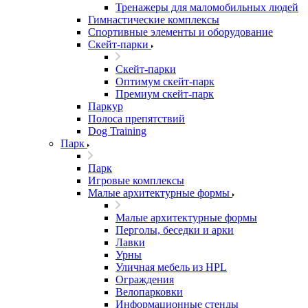
Тренажеры для маломобильных людей
Гимнастические комплексы
Спортивные элементы и оборудование
Скейт-парки
Скейт-парки
Оптимум скейт-парк
Премиум скейт-парк
Паркур
Полоса препятствий
Dog Training
Парк
Парк
Игровые комплексы
Малые архитектурные формы
Малые архитектурные формы
Перголы, беседки и арки
Лавки
Урны
Уличная мебель из HPL
Ограждения
Велопарковки
Информационные стенды