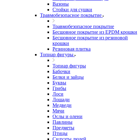
Вазоны
Стойки для сушки
Травмобезопасное покрытие
Травмобезопасное покрытие
Бесшовное покрытие из EPDM крошки
Бесшовное покрытие из резиновой
крошки
Резиновая плитка
Топиар фигуры
Топиар фигуры
Бабочки
Белки и зайцы
Буквы
Грибы
Лоси
Лошади
Медведи
Мячи
Ослы и олени
Павлины
Предметы
Птицы
Силуэты людей