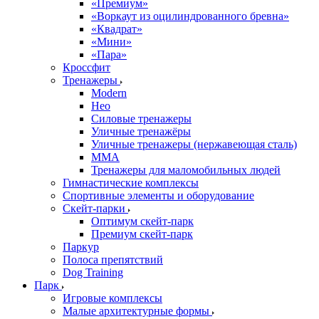
«Премиум»
«Воркаут из оцилиндрованного бревна»
«Квадрат»
«Мини»
«Пара»
Кроссфит
Тренажеры
Modern
Нео
Силовые тренажеры
Уличные тренажёры
Уличные тренажеры (нержавеющая сталь)
ММА
Тренажеры для маломобильных людей
Гимнастические комплексы
Спортивные элементы и оборудование
Скейт-парки
Оптимум скейт-парк
Премиум скейт-парк
Паркур
Полоса препятствий
Dog Training
Парк
Игровые комплексы
Малые архитектурные формы