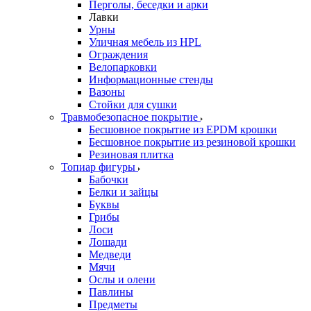
Перголы, беседки и арки
Лавки
Урны
Уличная мебель из HPL
Ограждения
Велопарковки
Информационные стенды
Вазоны
Стойки для сушки
Травмобезопасное покрытие
Бесшовное покрытие из EPDM крошки
Бесшовное покрытие из резиновой крошки
Резиновая плитка
Топиар фигуры
Бабочки
Белки и зайцы
Буквы
Грибы
Лоси
Лошади
Медведи
Мячи
Ослы и олени
Павлины
Предметы