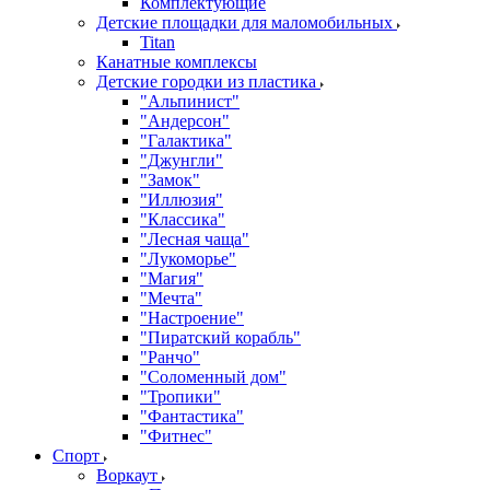
Комплектующие
Детские площадки для маломобильных
Titan
Канатные комплексы
Детские городки из пластика
"Альпинист"
"Андерсон"
"Галактика"
"Джунгли"
"Замок"
"Иллюзия"
"Классика"
"Лесная чаща"
"Лукоморье"
"Магия"
"Мечта"
"Настроение"
"Пиратский корабль"
"Ранчо"
"Соломенный дом"
"Тропики"
"Фантастика"
"Фитнес"
Спорт
Воркаут