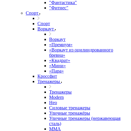
"Фантастика"
"Фитнес"
Спорт
Спорт
Воркаут
Воркаут
«Премиум»
«Воркаут из оцилиндрованного
бревна»
«Квадрат»
«Мини»
«Пара»
Кроссфит
Тренажеры
Тренажеры
Modern
Нео
Силовые тренажеры
Уличные тренажёры
Уличные тренажеры (нержавеющая
сталь)
ММА