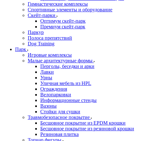
Гимнастические комплексы
Спортивные элементы и оборудование
Скейт-парки
Оптимум скейт-парк
Премиум скейт-парк
Паркур
Полоса препятствий
Dog Training
Парк
Игровые комплексы
Малые архитектурные формы
Перголы, беседки и арки
Лавки
Урны
Уличная мебель из HPL
Ограждения
Велопарковки
Информационные стенды
Вазоны
Стойки для сушки
Травмобезопасное покрытие
Бесшовное покрытие из EPDM крошки
Бесшовное покрытие из резиновой крошки
Резиновая плитка
Топиар фигуры