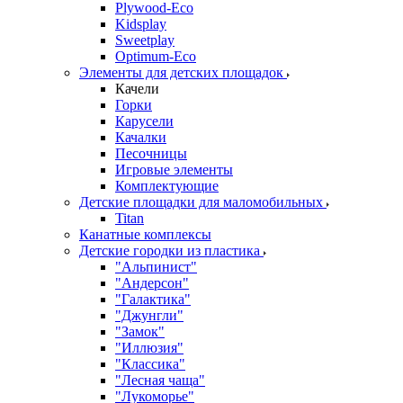
Plywood-Eco
Kidsplay
Sweetplay
Оptimum-Еco
Элементы для детских площадок
Качели
Горки
Карусели
Качалки
Песочницы
Игровые элементы
Комплектующие
Детские площадки для маломобильных
Titan
Канатные комплексы
Детские городки из пластика
"Альпинист"
"Андерсон"
"Галактика"
"Джунгли"
"Замок"
"Иллюзия"
"Классика"
"Лесная чаща"
"Лукоморье"