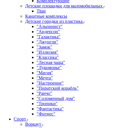
Комплектующие
Детские площадки для маломобильных
Titan
Канатные комплексы
Детские городки из пластика
"Альпинист"
"Андерсон"
"Галактика"
"Джунгли"
"Замок"
"Иллюзия"
"Классика"
"Лесная чаща"
"Лукоморье"
"Магия"
"Мечта"
"Настроение"
"Пиратский корабль"
"Ранчо"
"Соломенный дом"
"Тропики"
"Фантастика"
"Фитнес"
Спорт
Воркаут