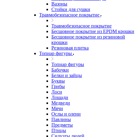
Вазоны
Стойки для сушки
Травмобезопасное покрытие
Травмобезопасное покрытие
Бесшовное покрытие из EPDM крошки
Бесшовное покрытие из резиновой
крошки
Резиновая плитка
Топиар фигуры
Топиар фигуры
Бабочки
Белки и зайцы
Буквы
Грибы
Лоси
Лошади
Медведи
Мячи
Ослы и олени
Павлины
Предметы
Птицы
Силуэты людей