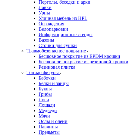
Перголы, беседки и арки
Лавки
Урны
Уличная мебель из HPL
Ограждения
Велопарковки
Информационные стенды
Вазоны
Стойки для сушки
Травмобезопасное покрытие
Бесшовное покрытие из EPDM крошки
Бесшовное покрытие из резиновой крошки
Резиновая плитка
Топиар фигуры
Бабочки
Белки и зайцы
Буквы
Грибы
Лоси
Лошади
Медведи
Мячи
Ослы и олени
Павлины
Предметы