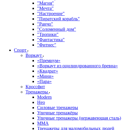
"Магия"
"Мечта"
"Настроение"
"Пиратский корабль"
"Ранчо"
"Соломенный дом"
"Тропики"
"Фантастика"
"Фитнес"
Спорт
Воркаут
«Премиум»
«Воркаут из оцилиндрованного бревна»
«Квадрат»
«Мини»
«Пара»
Кроссфит
Тренажеры
Modern
Нео
Силовые тренажеры
Уличные тренажёры
Уличные тренажеры (нержавеющая сталь)
ММА
Тренажеры для маломобильных людей