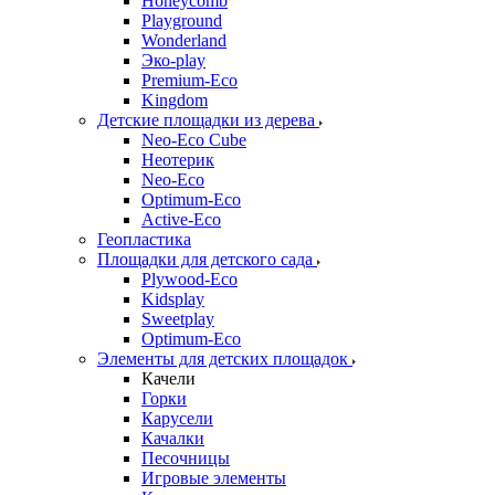
Honeycomb
Playground
Wonderland
Эко-play
Premium-Eco
Kingdom
Детские площадки из дерева
Neo-Eco Cube
Неотерик
Neo-Eco
Оptimum-Еco
Active-Eco
Геопластика
Площадки для детского сада
Plywood-Eco
Kidsplay
Sweetplay
Оptimum-Еco
Элементы для детских площадок
Качели
Горки
Карусели
Качалки
Песочницы
Игровые элементы