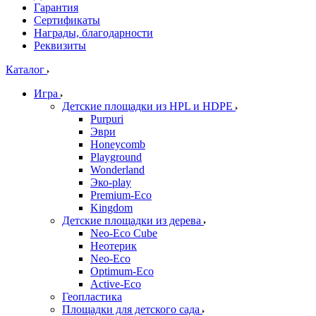
Гарантия
Сертификаты
Награды, благодарности
Реквизиты
Каталог
Игра
Детские площадки из HPL и HDPE
Purpuri
Эври
Honeycomb
Playground
Wonderland
Эко-play
Premium-Eco
Kingdom
Детские площадки из дерева
Neo-Eco Cube
Неотерик
Neo-Eco
Оptimum-Еco
Active-Eco
Геопластика
Площадки для детского сада