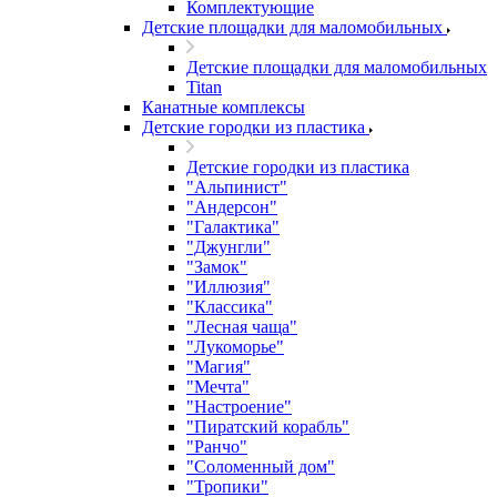
Комплектующие
Детские площадки для маломобильных
Детские площадки для маломобильных
Titan
Канатные комплексы
Детские городки из пластика
Детские городки из пластика
"Альпинист"
"Андерсон"
"Галактика"
"Джунгли"
"Замок"
"Иллюзия"
"Классика"
"Лесная чаща"
"Лукоморье"
"Магия"
"Мечта"
"Настроение"
"Пиратский корабль"
"Ранчо"
"Соломенный дом"
"Тропики"