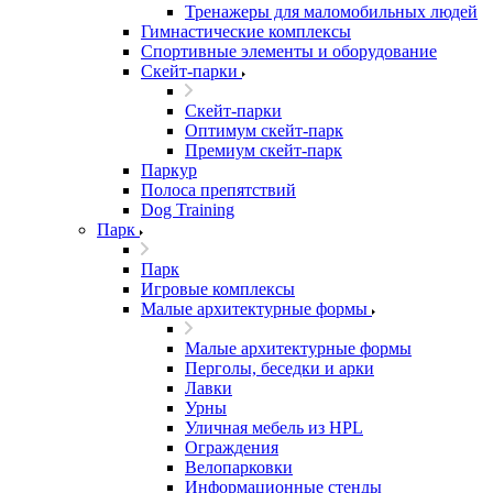
Тренажеры для маломобильных людей
Гимнастические комплексы
Спортивные элементы и оборудование
Скейт-парки
Скейт-парки
Оптимум скейт-парк
Премиум скейт-парк
Паркур
Полоса препятствий
Dog Training
Парк
Парк
Игровые комплексы
Малые архитектурные формы
Малые архитектурные формы
Перголы, беседки и арки
Лавки
Урны
Уличная мебель из HPL
Ограждения
Велопарковки
Информационные стенды