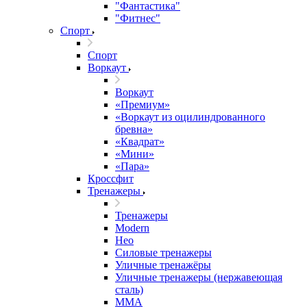
"Фантастика"
"Фитнес"
Спорт
Спорт
Воркаут
Воркаут
«Премиум»
«Воркаут из оцилиндрованного
бревна»
«Квадрат»
«Мини»
«Пара»
Кроссфит
Тренажеры
Тренажеры
Modern
Нео
Силовые тренажеры
Уличные тренажёры
Уличные тренажеры (нержавеющая
сталь)
ММА