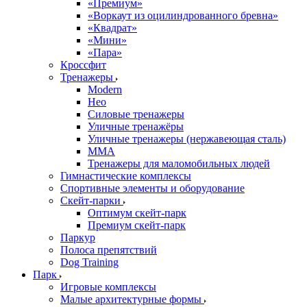
«Премиум»
«Воркаут из оцилиндрованного бревна»
«Квадрат»
«Мини»
«Пара»
Кроссфит
Тренажеры
Modern
Нео
Силовые тренажеры
Уличные тренажёры
Уличные тренажеры (нержавеющая сталь)
ММА
Тренажеры для маломобильных людей
Гимнастические комплексы
Спортивные элементы и оборудование
Скейт-парки
Оптимум скейт-парк
Премиум скейт-парк
Паркур
Полоса препятствий
Dog Training
Парк
Игровые комплексы
Малые архитектурные формы