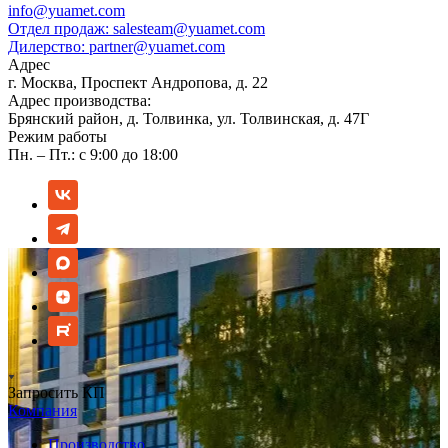
info@yuamet.com
Отдел продаж:
salesteam@yuamet.com
Дилерство:
partner@yuamet.com
Адрес
г. Москва, Проспект Андропова, д. 22
Адрес производства:
Брянский район, д. Толвинка, ул. Толвинская, д. 47Г
Режим работы
Пн. – Пт.: с 9:00 до 18:00
Запросить КП
Компания
Производство