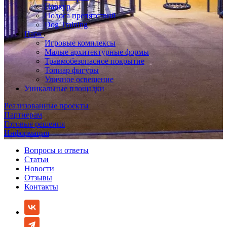
Паркур
Полоса препятствий
Dog Training
Парк
Игровые комплексы
Малые архитектурные формы
Травмобезопасное покрытие
Топиар фигуры
Уличное освещение
Уникальные площадки
Реализованные проекты
Партнерам
Готовые решения
Информация
Вопросы и ответы
Статьи
Новости
Отзывы
Контакты