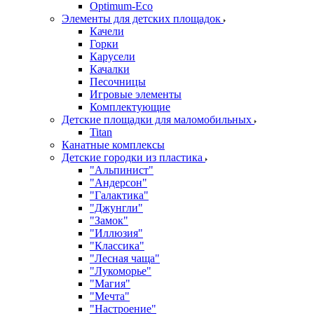
Оptimum-Еco
Элементы для детских площадок
Качели
Горки
Карусели
Качалки
Песочницы
Игровые элементы
Комплектующие
Детские площадки для маломобильных
Titan
Канатные комплексы
Детские городки из пластика
"Альпинист"
"Андерсон"
"Галактика"
"Джунгли"
"Замок"
"Иллюзия"
"Классика"
"Лесная чаща"
"Лукоморье"
"Магия"
"Мечта"
"Настроение"