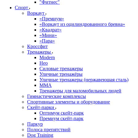
"Фитнес"
Спорт
Воркаут
«Премиум»
«Воркаут из оцилиндрованного бревна»
«Квадрат»
«Мини»
«Пара»
Кроссфит
Тренажеры
Modern
Нео
Силовые тренажеры
Уличные тренажёры
Уличные тренажеры (нержавеющая сталь)
ММА
Тренажеры для маломобильных людей
Гимнастические комплексы
Спортивные элементы и оборудование
Скейт-парки
Оптимум скейт-парк
Премиум скейт-парк
Паркур
Полоса препятствий
Dog Training