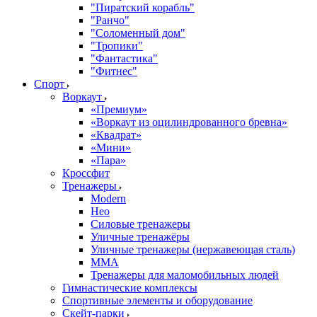
"Пиратский корабль"
"Ранчо"
"Соломенный дом"
"Тропики"
"Фантастика"
"Фитнес"
Спорт
Воркаут
«Премиум»
«Воркаут из оцилиндрованного бревна»
«Квадрат»
«Мини»
«Пара»
Кроссфит
Тренажеры
Modern
Нео
Силовые тренажеры
Уличные тренажёры
Уличные тренажеры (нержавеющая сталь)
ММА
Тренажеры для маломобильных людей
Гимнастические комплексы
Спортивные элементы и оборудование
Скейт-парки