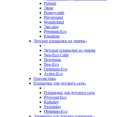
Purpuri
Эври
Honeycomb
Playground
Wonderland
Эко-play
Premium-Eco
Kingdom
Детские площадки из дерева
Детские площадки из дерева
Neo-Eco Cube
Неотерик
Neo-Eco
Оptimum-Еco
Active-Eco
Геопластика
Площадки для детского сада
Площадки для детского сада
Plywood-Eco
Kidsplay
Sweetplay
Оptimum-Еco
Элементы для детских площадок