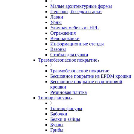
Малые архитектурные формы
Перголы, беседки и арки
Лавки
Урны
Уличная мебель из HPL
Ограждения
Велопарковки
Информационные стенды
Вазоны
Стойки для сушки
Травмобезопасное покрытие
Травмобезопасное покрытие
Бесшовное покрытие из EPDM крошки
Бесшовное покрытие из резиновой
крошки
Резиновая плитка
Топиар фигуры
Топиар фигуры
Бабочки
Белки и зайцы
Буквы
Грибы