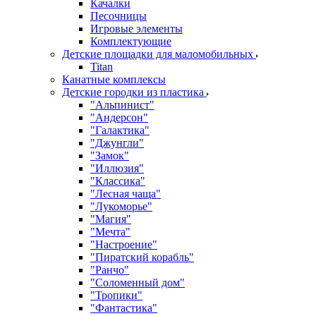
Качалки
Песочницы
Игровые элементы
Комплектующие
Детские площадки для маломобильных
Titan
Канатные комплексы
Детские городки из пластика
"Альпинист"
"Андерсон"
"Галактика"
"Джунгли"
"Замок"
"Иллюзия"
"Классика"
"Лесная чаща"
"Лукоморье"
"Магия"
"Мечта"
"Настроение"
"Пиратский корабль"
"Ранчо"
"Соломенный дом"
"Тропики"
"Фантастика"