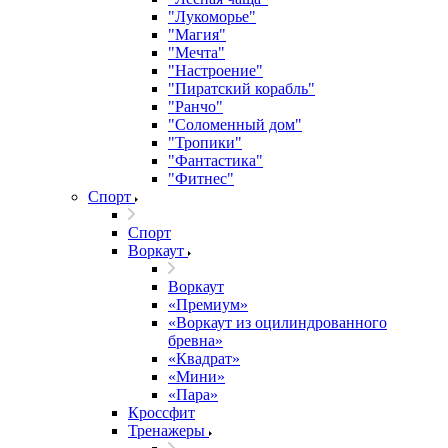
"Лукоморье"
"Магия"
"Мечта"
"Настроение"
"Пиратский корабль"
"Ранчо"
"Соломенный дом"
"Тропики"
"Фантастика"
"Фитнес"
Спорт
Спорт
Воркаут
Воркаут
«Премиум»
«Воркаут из оцилиндрованного
бревна»
«Квадрат»
«Мини»
«Пара»
Кроссфит
Тренажеры