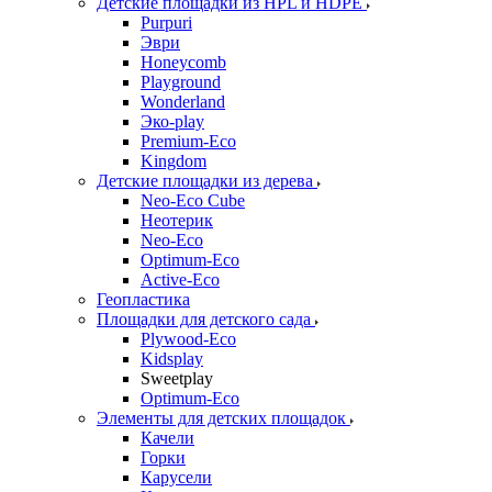
Детские площадки из HPL и HDPE
Purpuri
Эври
Honeycomb
Playground
Wonderland
Эко-play
Premium-Eco
Kingdom
Детские площадки из дерева
Neo-Eco Cube
Неотерик
Neo-Eco
Оptimum-Еco
Active-Eco
Геопластика
Площадки для детского сада
Plywood-Eco
Kidsplay
Sweetplay
Оptimum-Еco
Элементы для детских площадок
Качели
Горки
Карусели