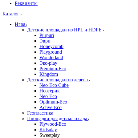
Реквизиты
Каталог
Игра
Детские площадки из HPL и HDPE
Purpuri
Эври
Honeycomb
Playground
Wonderland
Эко-play
Premium-Eco
Kingdom
Детские площадки из дерева
Neo-Eco Cube
Неотерик
Neo-Eco
Оptimum-Еco
Active-Eco
Геопластика
Площадки для детского сада
Plywood-Eco
Kidsplay
Sweetplay