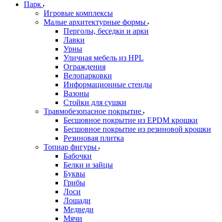
Парк
Игровые комплексы
Малые архитектурные формы
Перголы, беседки и арки
Лавки
Урны
Уличная мебель из HPL
Ограждения
Велопарковки
Информационные стенды
Вазоны
Стойки для сушки
Травмобезопасное покрытие
Бесшовное покрытие из EPDM крошки
Бесшовное покрытие из резиновой крошки
Резиновая плитка
Топиар фигуры
Бабочки
Белки и зайцы
Буквы
Грибы
Лоси
Лошади
Медведи
Мячи