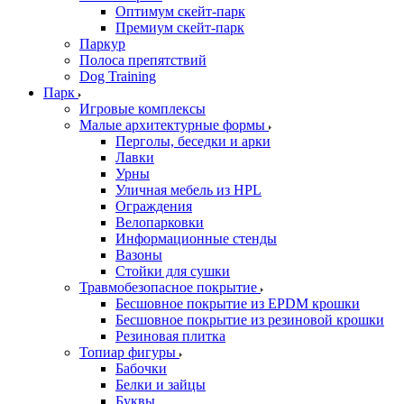
Оптимум скейт-парк
Премиум скейт-парк
Паркур
Полоса препятствий
Dog Training
Парк
Игровые комплексы
Малые архитектурные формы
Перголы, беседки и арки
Лавки
Урны
Уличная мебель из HPL
Ограждения
Велопарковки
Информационные стенды
Вазоны
Стойки для сушки
Травмобезопасное покрытие
Бесшовное покрытие из EPDM крошки
Бесшовное покрытие из резиновой крошки
Резиновая плитка
Топиар фигуры
Бабочки
Белки и зайцы
Буквы