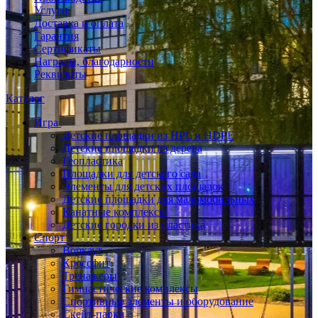
Услуги
Доставка и оплата
Гарантия
Сертификаты
Награды, благодарности
Реквизиты
Каталог
Игра
Детские площадки из HPL и HDPE
Детские площадки из дерева
Геопластика
Площадки для детского сада
Элементы для детских площадок
Детские площадки для маломобильных
Канатные комплексы
Детские городки из пластика
Спорт
Воркаут
Кроссфит
Тренажеры
Гимнастические комплексы
Спортивные элементы и оборудование
Скейт-парки