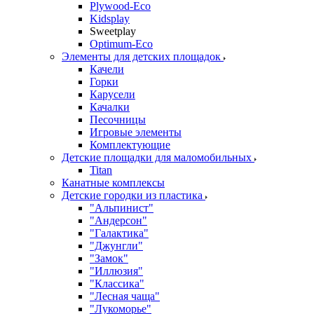
Plywood-Eco
Kidsplay
Sweetplay
Оptimum-Еco
Элементы для детских площадок
Качели
Горки
Карусели
Качалки
Песочницы
Игровые элементы
Комплектующие
Детские площадки для маломобильных
Titan
Канатные комплексы
Детские городки из пластика
"Альпинист"
"Андерсон"
"Галактика"
"Джунгли"
"Замок"
"Иллюзия"
"Классика"
"Лесная чаща"
"Лукоморье"