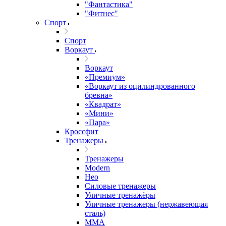
"Фантастика"
"Фитнес"
Спорт
Спорт
Воркаут
Воркаут
«Премиум»
«Воркаут из оцилиндрованного
бревна»
«Квадрат»
«Мини»
«Пара»
Кроссфит
Тренажеры
Тренажеры
Modern
Нео
Силовые тренажеры
Уличные тренажёры
Уличные тренажеры (нержавеющая
сталь)
ММА