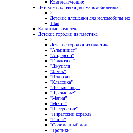
Комплектующие
Детские площадки для маломобильных
Детские площадки для маломобильных
Titan
Канатные комплексы
Детские городки из пластика
Детские городки из пластика
"Альпинист"
"Андерсон"
"Галактика"
"Джунгли"
"Замок"
"Иллюзия"
"Классика"
"Лесная чаща"
"Лукоморье"
"Магия"
"Мечта"
"Настроение"
"Пиратский корабль"
"Ранчо"
"Соломенный дом"
"Тропики"