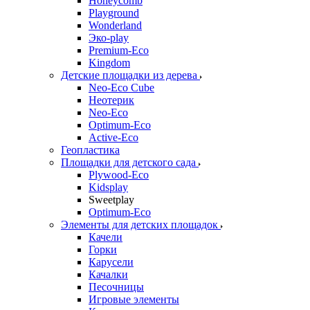
Honeycomb
Playground
Wonderland
Эко-play
Premium-Eco
Kingdom
Детские площадки из дерева
Neo-Eco Cube
Неотерик
Neo-Eco
Оptimum-Еco
Active-Eco
Геопластика
Площадки для детского сада
Plywood-Eco
Kidsplay
Sweetplay
Оptimum-Еco
Элементы для детских площадок
Качели
Горки
Карусели
Качалки
Песочницы
Игровые элементы