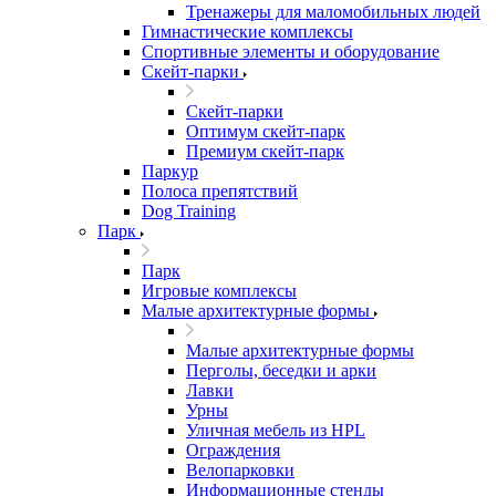
Тренажеры для маломобильных людей
Гимнастические комплексы
Спортивные элементы и оборудование
Скейт-парки
Скейт-парки
Оптимум скейт-парк
Премиум скейт-парк
Паркур
Полоса препятствий
Dog Training
Парк
Парк
Игровые комплексы
Малые архитектурные формы
Малые архитектурные формы
Перголы, беседки и арки
Лавки
Урны
Уличная мебель из HPL
Ограждения
Велопарковки
Информационные стенды