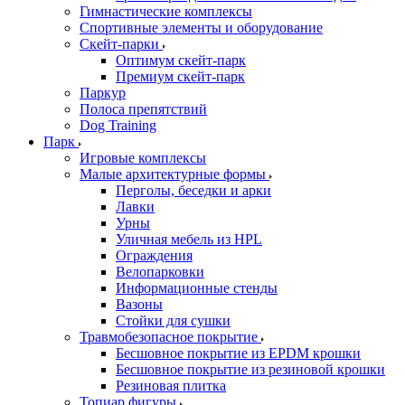
Гимнастические комплексы
Спортивные элементы и оборудование
Скейт-парки
Оптимум скейт-парк
Премиум скейт-парк
Паркур
Полоса препятствий
Dog Training
Парк
Игровые комплексы
Малые архитектурные формы
Перголы, беседки и арки
Лавки
Урны
Уличная мебель из HPL
Ограждения
Велопарковки
Информационные стенды
Вазоны
Стойки для сушки
Травмобезопасное покрытие
Бесшовное покрытие из EPDM крошки
Бесшовное покрытие из резиновой крошки
Резиновая плитка
Топиар фигуры