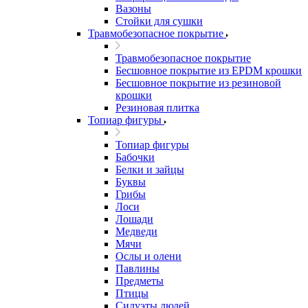
Вазоны
Стойки для сушки
Травмобезопасное покрытие
Травмобезопасное покрытие
Бесшовное покрытие из EPDM крошки
Бесшовное покрытие из резиновой
крошки
Резиновая плитка
Топиар фигуры
Топиар фигуры
Бабочки
Белки и зайцы
Буквы
Грибы
Лоси
Лошади
Медведи
Мячи
Ослы и олени
Павлины
Предметы
Птицы
Силуэты людей