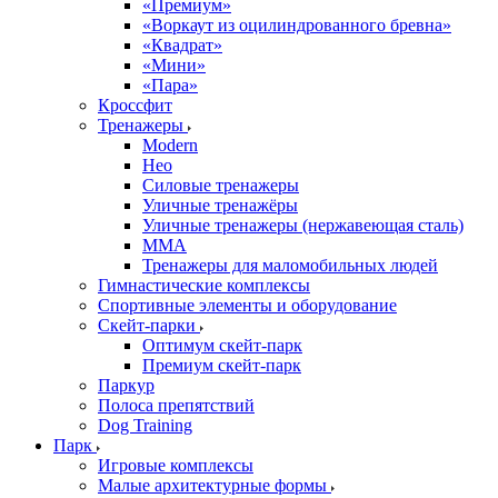
«Премиум»
«Воркаут из оцилиндрованного бревна»
«Квадрат»
«Мини»
«Пара»
Кроссфит
Тренажеры
Modern
Нео
Силовые тренажеры
Уличные тренажёры
Уличные тренажеры (нержавеющая сталь)
ММА
Тренажеры для маломобильных людей
Гимнастические комплексы
Спортивные элементы и оборудование
Скейт-парки
Оптимум скейт-парк
Премиум скейт-парк
Паркур
Полоса препятствий
Dog Training
Парк
Игровые комплексы
Малые архитектурные формы