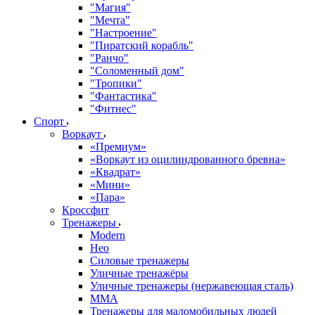
"Магия"
"Мечта"
"Настроение"
"Пиратский корабль"
"Ранчо"
"Соломенный дом"
"Тропики"
"Фантастика"
"Фитнес"
Спорт
Воркаут
«Премиум»
«Воркаут из оцилиндрованного бревна»
«Квадрат»
«Мини»
«Пара»
Кроссфит
Тренажеры
Modern
Нео
Силовые тренажеры
Уличные тренажёры
Уличные тренажеры (нержавеющая сталь)
ММА
Тренажеры для маломобильных людей