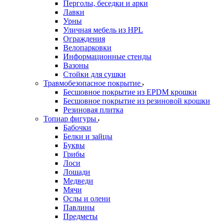
Перголы, беседки и арки
Лавки
Урны
Уличная мебель из HPL
Ограждения
Велопарковки
Информационные стенды
Вазоны
Стойки для сушки
Травмобезопасное покрытие
Бесшовное покрытие из EPDM крошки
Бесшовное покрытие из резиновой крошки
Резиновая плитка
Топиар фигуры
Бабочки
Белки и зайцы
Буквы
Грибы
Лоси
Лошади
Медведи
Мячи
Ослы и олени
Павлины
Предметы