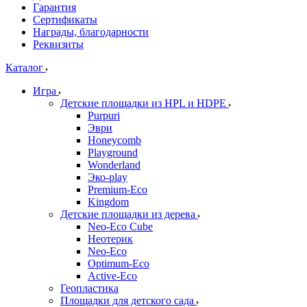
Гарантия
Сертификаты
Награды, благодарности
Реквизиты
Каталог
Игра
Детские площадки из HPL и HDPE
Purpuri
Эври
Honeycomb
Playground
Wonderland
Эко-play
Premium-Eco
Kingdom
Детские площадки из дерева
Neo-Eco Cube
Неотерик
Neo-Eco
Оptimum-Еco
Active-Eco
Геопластика
Площадки для детского сада