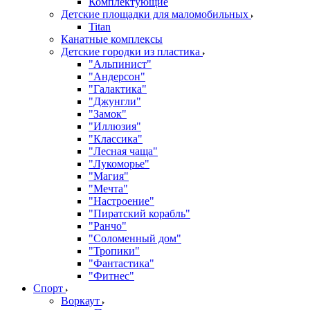
Комплектующие
Детские площадки для маломобильных
Titan
Канатные комплексы
Детские городки из пластика
"Альпинист"
"Андерсон"
"Галактика"
"Джунгли"
"Замок"
"Иллюзия"
"Классика"
"Лесная чаща"
"Лукоморье"
"Магия"
"Мечта"
"Настроение"
"Пиратский корабль"
"Ранчо"
"Соломенный дом"
"Тропики"
"Фантастика"
"Фитнес"
Спорт
Воркаут