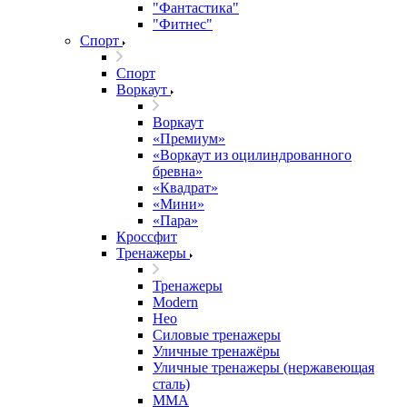
"Фантастика"
"Фитнес"
Спорт
Спорт
Воркаут
Воркаут
«Премиум»
«Воркаут из оцилиндрованного
бревна»
«Квадрат»
«Мини»
«Пара»
Кроссфит
Тренажеры
Тренажеры
Modern
Нео
Силовые тренажеры
Уличные тренажёры
Уличные тренажеры (нержавеющая
сталь)
ММА