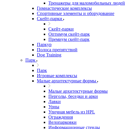
Тренажеры для маломобильных людей
Гимнастические комплексы
Спортивные элементы и оборудование
Скейт-парки
Скейт-парки
Оптимум скейт-парк
Премиум скейт-парк
Паркур
Полоса препятствий
Dog Training
Парк
Парк
Игровые комплексы
Малые архитектурные формы
Малые архитектурные формы
Перголы, беседки и арки
Лавки
Урны
Уличная мебель из HPL
Ограждения
Велопарковки
Информационные стенды