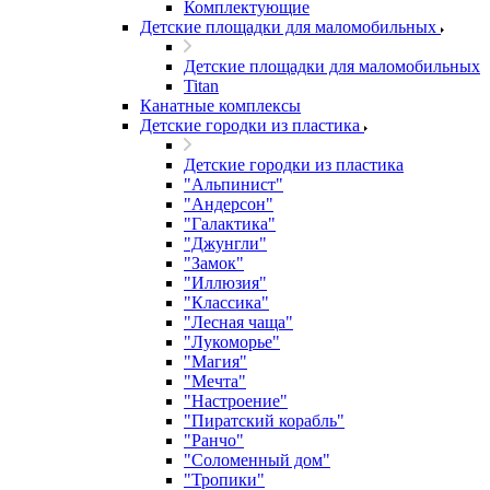
Комплектующие
Детские площадки для маломобильных
Детские площадки для маломобильных
Titan
Канатные комплексы
Детские городки из пластика
Детские городки из пластика
"Альпинист"
"Андерсон"
"Галактика"
"Джунгли"
"Замок"
"Иллюзия"
"Классика"
"Лесная чаща"
"Лукоморье"
"Магия"
"Мечта"
"Настроение"
"Пиратский корабль"
"Ранчо"
"Соломенный дом"
"Тропики"