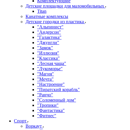
Комплектующие
Детские площадки для маломобильных
Titan
Канатные комплексы
Детские городки из пластика
"Альпинист"
"Андерсон"
"Галактика"
"Джунгли"
"Замок"
"Иллюзия"
"Классика"
"Лесная чаща"
"Лукоморье"
"Магия"
"Мечта"
"Настроение"
"Пиратский корабль"
"Ранчо"
"Соломенный дом"
"Тропики"
"Фантастика"
"Фитнес"
Спорт
Воркаут