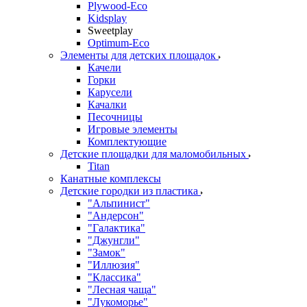
Plywood-Eco
Kidsplay
Sweetplay
Оptimum-Еco
Элементы для детских площадок
Качели
Горки
Карусели
Качалки
Песочницы
Игровые элементы
Комплектующие
Детские площадки для маломобильных
Titan
Канатные комплексы
Детские городки из пластика
"Альпинист"
"Андерсон"
"Галактика"
"Джунгли"
"Замок"
"Иллюзия"
"Классика"
"Лесная чаща"
"Лукоморье"