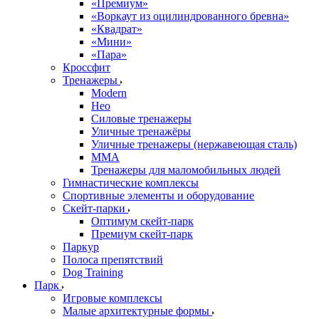
«Премиум»
«Воркаут из оцилиндрованного бревна»
«Квадрат»
«Мини»
«Пара»
Кроссфит
Тренажеры
Modern
Нео
Силовые тренажеры
Уличные тренажёры
Уличные тренажеры (нержавеющая сталь)
ММА
Тренажеры для маломобильных людей
Гимнастические комплексы
Спортивные элементы и оборудование
Скейт-парки
Оптимум скейт-парк
Премиум скейт-парк
Паркур
Полоса препятствий
Dog Training
Парк
Игровые комплексы
Малые архитектурные формы