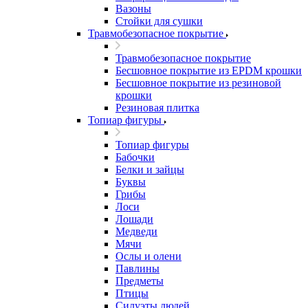
Вазоны
Стойки для сушки
Травмобезопасное покрытие
Травмобезопасное покрытие
Бесшовное покрытие из EPDM крошки
Бесшовное покрытие из резиновой
крошки
Резиновая плитка
Топиар фигуры
Топиар фигуры
Бабочки
Белки и зайцы
Буквы
Грибы
Лоси
Лошади
Медведи
Мячи
Ослы и олени
Павлины
Предметы
Птицы
Силуэты людей