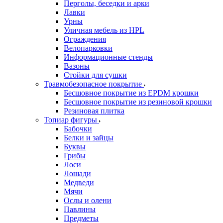
Перголы, беседки и арки
Лавки
Урны
Уличная мебель из HPL
Ограждения
Велопарковки
Информационные стенды
Вазоны
Стойки для сушки
Травмобезопасное покрытие
Бесшовное покрытие из EPDM крошки
Бесшовное покрытие из резиновой крошки
Резиновая плитка
Топиар фигуры
Бабочки
Белки и зайцы
Буквы
Грибы
Лоси
Лошади
Медведи
Мячи
Ослы и олени
Павлины
Предметы