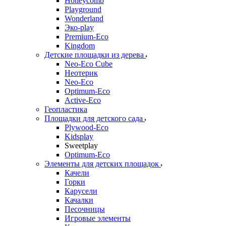
Honeycomb
Playground
Wonderland
Эко-play
Premium-Eco
Kingdom
Детские площадки из дерева
Neo-Eco Cube
Неотерик
Neo-Eco
Оptimum-Еco
Active-Eco
Геопластика
Площадки для детского сада
Plywood-Eco
Kidsplay
Sweetplay
Оptimum-Еco
Элементы для детских площадок
Качели
Горки
Карусели
Качалки
Песочницы
Игровые элементы