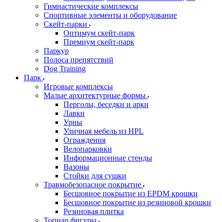
Гимнастические комплексы
Спортивные элементы и оборудование
Скейт-парки
Оптимум скейт-парк
Премиум скейт-парк
Паркур
Полоса препятствий
Dog Training
Парк
Игровые комплексы
Малые архитектурные формы
Перголы, беседки и арки
Лавки
Урны
Уличная мебель из HPL
Ограждения
Велопарковки
Информационные стенды
Вазоны
Стойки для сушки
Травмобезопасное покрытие
Бесшовное покрытие из EPDM крошки
Бесшовное покрытие из резиновой крошки
Резиновая плитка
Топиар фигуры