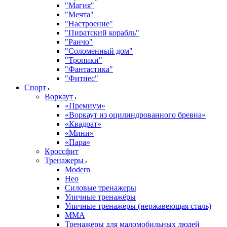
"Магия"
"Мечта"
"Настроение"
"Пиратский корабль"
"Ранчо"
"Соломенный дом"
"Тропики"
"Фантастика"
"Фитнес"
Спорт
Воркаут
«Премиум»
«Воркаут из оцилиндрованного бревна»
«Квадрат»
«Мини»
«Пара»
Кроссфит
Тренажеры
Modern
Нео
Силовые тренажеры
Уличные тренажёры
Уличные тренажеры (нержавеющая сталь)
ММА
Тренажеры для маломобильных людей