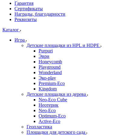
Гарантия
Сертификаты
Награды, благодарности
Реквизиты
Каталог
Игра
Детские площадки из HPL и HDPE
Purpuri
Эври
Honeycomb
Playground
Wonderland
Эко-play
Premium-Eco
Kingdom
Детские площадки из дерева
Neo-Eco Cube
Неотерик
Neo-Eco
Оptimum-Еco
Active-Eco
Геопластика
Площадки для детского сада