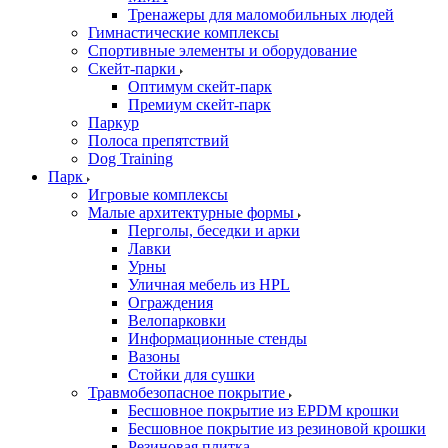
Тренажеры для маломобильных людей
Гимнастические комплексы
Спортивные элементы и оборудование
Скейт-парки
Оптимум скейт-парк
Премиум скейт-парк
Паркур
Полоса препятствий
Dog Training
Парк
Игровые комплексы
Малые архитектурные формы
Перголы, беседки и арки
Лавки
Урны
Уличная мебель из HPL
Ограждения
Велопарковки
Информационные стенды
Вазоны
Стойки для сушки
Травмобезопасное покрытие
Бесшовное покрытие из EPDM крошки
Бесшовное покрытие из резиновой крошки
Резиновая плитка