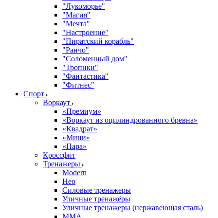
"Лукоморье"
"Магия"
"Мечта"
"Настроение"
"Пиратский корабль"
"Ранчо"
"Соломенный дом"
"Тропики"
"Фантастика"
"Фитнес"
Спорт
Воркаут
«Премиум»
«Воркаут из оцилиндрованного бревна»
«Квадрат»
«Мини»
«Пара»
Кроссфит
Тренажеры
Modern
Нео
Силовые тренажеры
Уличные тренажёры
Уличные тренажеры (нержавеющая сталь)
ММА