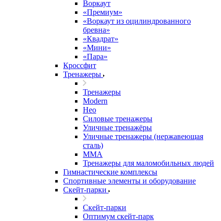
Воркаут
«Премиум»
«Воркаут из оцилиндрованного
бревна»
«Квадрат»
«Мини»
«Пара»
Кроссфит
Тренажеры
Тренажеры
Modern
Нео
Силовые тренажеры
Уличные тренажёры
Уличные тренажеры (нержавеющая
сталь)
ММА
Тренажеры для маломобильных людей
Гимнастические комплексы
Спортивные элементы и оборудование
Скейт-парки
Скейт-парки
Оптимум скейт-парк