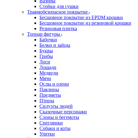
Вазоны
Стойки для сушки
Травмобезопасное покрытие
Бесшовное покрытие из EPDM крошки
Бесшовное покрытие из резиновой крошки
Резиновая плитка
Топиар фигуры
Бабочки
Белки и зайцы
Буквы
Грибы
Лоси
Лошади
Медведи
Мячи
Ослы и олени
Павлины
Предметы
Птицы
Силуэты людей
Сказочные персонажи
Слоны и бегемоты
Снеговики
Собаки и коты
Улитки