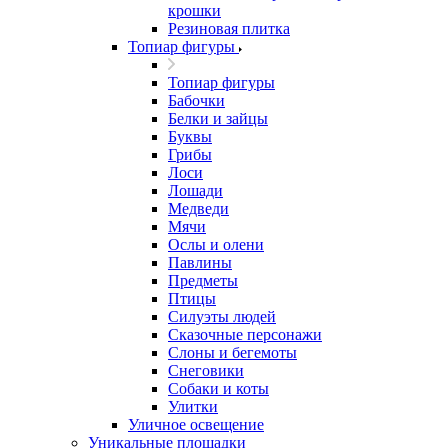
крошки
Резиновая плитка
Топиар фигуры
Топиар фигуры
Бабочки
Белки и зайцы
Буквы
Грибы
Лоси
Лошади
Медведи
Мячи
Ослы и олени
Павлины
Предметы
Птицы
Силуэты людей
Сказочные персонажи
Слоны и бегемоты
Снеговики
Собаки и коты
Улитки
Уличное освещение
Уникальные площадки