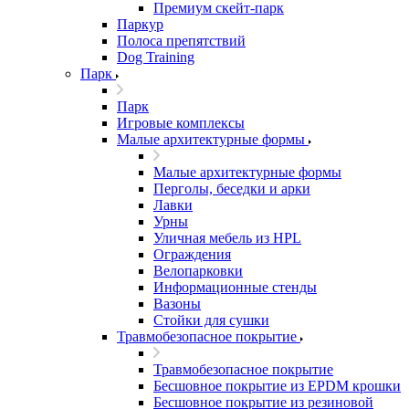
Премиум скейт-парк
Паркур
Полоса препятствий
Dog Training
Парк
Парк
Игровые комплексы
Малые архитектурные формы
Малые архитектурные формы
Перголы, беседки и арки
Лавки
Урны
Уличная мебель из HPL
Ограждения
Велопарковки
Информационные стенды
Вазоны
Стойки для сушки
Травмобезопасное покрытие
Травмобезопасное покрытие
Бесшовное покрытие из EPDM крошки
Бесшовное покрытие из резиновой