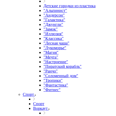
Детские городки из пластика
"Альпинист"
"Андерсон"
"Галактика"
"Джунгли"
"Замок"
"Иллюзия"
"Классика"
"Лесная чаща"
"Лукоморье"
"Магия"
"Мечта"
"Настроение"
"Пиратский корабль"
"Ранчо"
"Соломенный дом"
"Тропики"
"Фантастика"
"Фитнес"
Спорт
Спорт
Воркаут