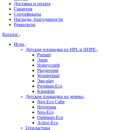
Доставка и оплата
Гарантия
Сертификаты
Награды, благодарности
Реквизиты
Каталог
Игра
Детские площадки из HPL и HDPE
Purpuri
Эври
Honeycomb
Playground
Wonderland
Эко-play
Premium-Eco
Kingdom
Детские площадки из дерева
Neo-Eco Cube
Неотерик
Neo-Eco
Оptimum-Еco
Active-Eco
Геопластика