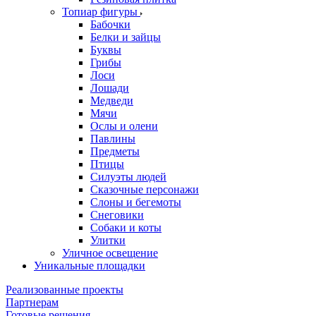
Топиар фигуры
Бабочки
Белки и зайцы
Буквы
Грибы
Лоси
Лошади
Медведи
Мячи
Ослы и олени
Павлины
Предметы
Птицы
Силуэты людей
Сказочные персонажи
Слоны и бегемоты
Снеговики
Собаки и коты
Улитки
Уличное освещение
Уникальные площадки
Реализованные проекты
Партнерам
Готовые решения