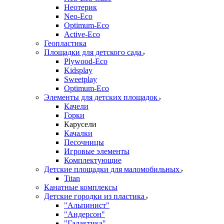
Неотерик
Neo-Eco
Оptimum-Еco
Active-Eco
Геопластика
Площадки для детского сада
Plywood-Eco
Kidsplay
Sweetplay
Оptimum-Еco
Элементы для детских площадок
Качели
Горки
Карусели
Качалки
Песочницы
Игровые элементы
Комплектующие
Детские площадки для маломобильных
Titan
Канатные комплексы
Детские городки из пластика
"Альпинист"
"Андерсон"
"Галактика"