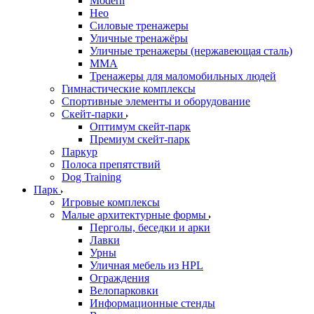
Modern
Нео
Силовые тренажеры
Уличные тренажёры
Уличные тренажеры (нержавеющая сталь)
ММА
Тренажеры для маломобильных людей
Гимнастические комплексы
Спортивные элементы и оборудование
Скейт-парки
Оптимум скейт-парк
Премиум скейт-парк
Паркур
Полоса препятствий
Dog Training
Парк
Игровые комплексы
Малые архитектурные формы
Перголы, беседки и арки
Лавки
Урны
Уличная мебель из HPL
Ограждения
Велопарковки
Информационные стенды