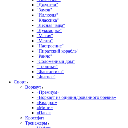
"Джунгли"
"Замок"
"Иллюзия"
"Классика"
"Лесная чаща"
"Лукоморье"
"Магия"
"Мечта"
"Настроение"
"Пиратский корабль"
"Ранчо"
"Соломенный дом"
"Тропики"
"Фантастика"
"Фитнес"
Спорт
Воркаут
«Премиум»
«Воркаут из оцилиндрованного бревна»
«Квадрат»
«Мини»
«Пара»
Кроссфит
Тренажеры