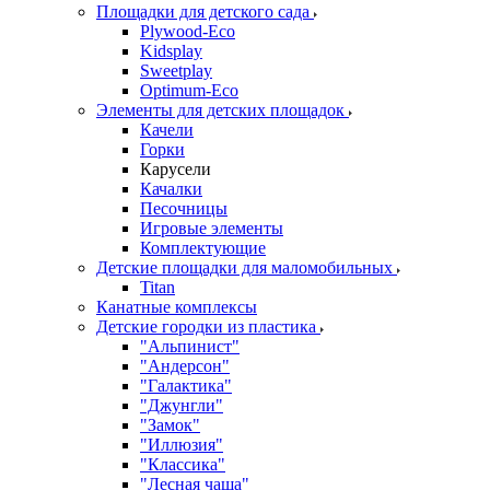
Площадки для детского сада
Plywood-Eco
Kidsplay
Sweetplay
Оptimum-Еco
Элементы для детских площадок
Качели
Горки
Карусели
Качалки
Песочницы
Игровые элементы
Комплектующие
Детские площадки для маломобильных
Titan
Канатные комплексы
Детские городки из пластика
"Альпинист"
"Андерсон"
"Галактика"
"Джунгли"
"Замок"
"Иллюзия"
"Классика"
"Лесная чаща"