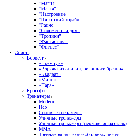
"Магия"
"Мечта"
"Настроение"
"Пиратский корабль"
"Ранчо"
"Соломенный дом"
"Тропики"
"Фантастика"
"Фитнес"
Спорт
Воркаут
«Премиум»
«Воркаут из оцилиндрованного бревна»
«Квадрат»
«Мини»
«Пара»
Кроссфит
Тренажеры
Modern
Нео
Силовые тренажеры
Уличные тренажёры
Уличные тренажеры (нержавеющая сталь)
ММА
Тренажеры для маломобильных людей