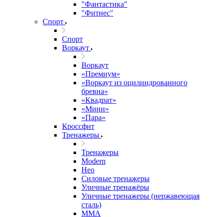
"Фантастика"
"Фитнес"
Спорт
Спорт
Воркаут
Воркаут
«Премиум»
«Воркаут из оцилиндрованного
бревна»
«Квадрат»
«Мини»
«Пара»
Кроссфит
Тренажеры
Тренажеры
Modern
Нео
Силовые тренажеры
Уличные тренажёры
Уличные тренажеры (нержавеющая
сталь)
ММА