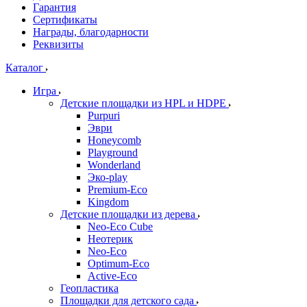
Гарантия
Сертификаты
Награды, благодарности
Реквизиты
Каталог
Игра
Детские площадки из HPL и HDPE
Purpuri
Эври
Honeycomb
Playground
Wonderland
Эко-play
Premium-Eco
Kingdom
Детские площадки из дерева
Neo-Eco Cube
Неотерик
Neo-Eco
Оptimum-Еco
Active-Eco
Геопластика
Площадки для детского сада