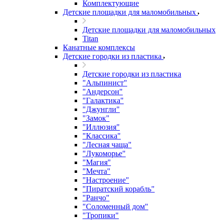
Комплектующие
Детские площадки для маломобильных
Детские площадки для маломобильных
Titan
Канатные комплексы
Детские городки из пластика
Детские городки из пластика
"Альпинист"
"Андерсон"
"Галактика"
"Джунгли"
"Замок"
"Иллюзия"
"Классика"
"Лесная чаща"
"Лукоморье"
"Магия"
"Мечта"
"Настроение"
"Пиратский корабль"
"Ранчо"
"Соломенный дом"
"Тропики"