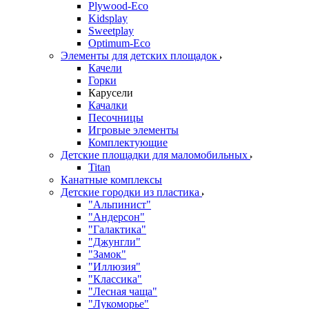
Plywood-Eco
Kidsplay
Sweetplay
Оptimum-Еco
Элементы для детских площадок
Качели
Горки
Карусели
Качалки
Песочницы
Игровые элементы
Комплектующие
Детские площадки для маломобильных
Titan
Канатные комплексы
Детские городки из пластика
"Альпинист"
"Андерсон"
"Галактика"
"Джунгли"
"Замок"
"Иллюзия"
"Классика"
"Лесная чаща"
"Лукоморье"