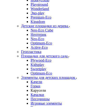
Honeycomb
Playground
Wonderland
Эко-play
Premium-Eco
Kingdom
Детские площадки из дерева
Neo-Eco Cube
Неотерик
Neo-Eco
Оptimum-Еco
Active-Eco
Геопластика
Площадки для детского сада
Plywood-Eco
Kidsplay
Sweetplay
Оptimum-Еco
Элементы для детских площадок
Качели
Горки
Карусели
Качалки
Песочницы
Игровые элементы