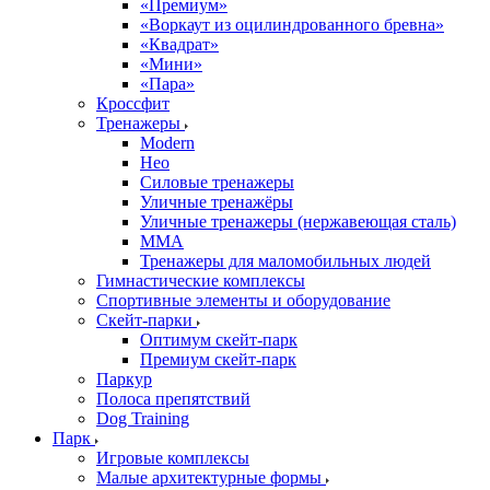
«Премиум»
«Воркаут из оцилиндрованного бревна»
«Квадрат»
«Мини»
«Пара»
Кроссфит
Тренажеры
Modern
Нео
Силовые тренажеры
Уличные тренажёры
Уличные тренажеры (нержавеющая сталь)
ММА
Тренажеры для маломобильных людей
Гимнастические комплексы
Спортивные элементы и оборудование
Скейт-парки
Оптимум скейт-парк
Премиум скейт-парк
Паркур
Полоса препятствий
Dog Training
Парк
Игровые комплексы
Малые архитектурные формы