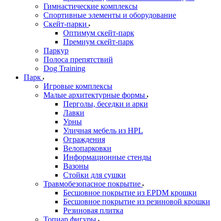
Гимнастические комплексы
Спортивные элементы и оборудование
Скейт-парки
Оптимум скейт-парк
Премиум скейт-парк
Паркур
Полоса препятствий
Dog Training
Парк
Игровые комплексы
Малые архитектурные формы
Перголы, беседки и арки
Лавки
Урны
Уличная мебель из HPL
Ограждения
Велопарковки
Информационные стенды
Вазоны
Стойки для сушки
Травмобезопасное покрытие
Бесшовное покрытие из EPDM крошки
Бесшовное покрытие из резиновой крошки
Резиновая плитка
Топиар фигуры