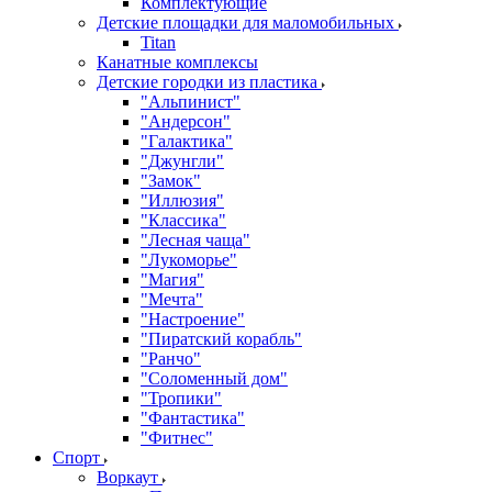
Комплектующие
Детские площадки для маломобильных
Titan
Канатные комплексы
Детские городки из пластика
"Альпинист"
"Андерсон"
"Галактика"
"Джунгли"
"Замок"
"Иллюзия"
"Классика"
"Лесная чаща"
"Лукоморье"
"Магия"
"Мечта"
"Настроение"
"Пиратский корабль"
"Ранчо"
"Соломенный дом"
"Тропики"
"Фантастика"
"Фитнес"
Спорт
Воркаут