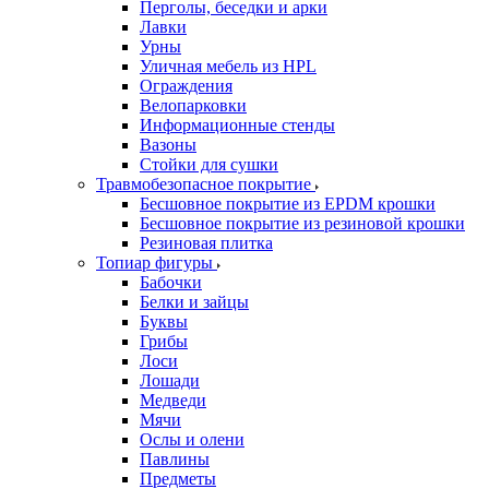
Перголы, беседки и арки
Лавки
Урны
Уличная мебель из HPL
Ограждения
Велопарковки
Информационные стенды
Вазоны
Стойки для сушки
Травмобезопасное покрытие
Бесшовное покрытие из EPDM крошки
Бесшовное покрытие из резиновой крошки
Резиновая плитка
Топиар фигуры
Бабочки
Белки и зайцы
Буквы
Грибы
Лоси
Лошади
Медведи
Мячи
Ослы и олени
Павлины
Предметы