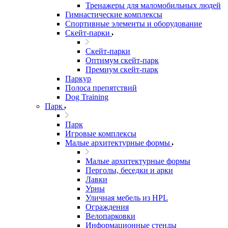
Тренажеры для маломобильных людей
Гимнастические комплексы
Спортивные элементы и оборудование
Скейт-парки
Скейт-парки
Оптимум скейт-парк
Премиум скейт-парк
Паркур
Полоса препятствий
Dog Training
Парк
Парк
Игровые комплексы
Малые архитектурные формы
Малые архитектурные формы
Перголы, беседки и арки
Лавки
Урны
Уличная мебель из HPL
Ограждения
Велопарковки
Информационные стенды