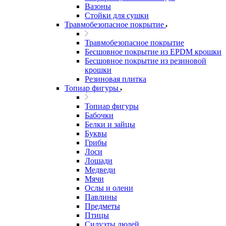
Вазоны
Стойки для сушки
Травмобезопасное покрытие
Травмобезопасное покрытие
Бесшовное покрытие из EPDM крошки
Бесшовное покрытие из резиновой
крошки
Резиновая плитка
Топиар фигуры
Топиар фигуры
Бабочки
Белки и зайцы
Буквы
Грибы
Лоси
Лошади
Медведи
Мячи
Ослы и олени
Павлины
Предметы
Птицы
Силуэты людей