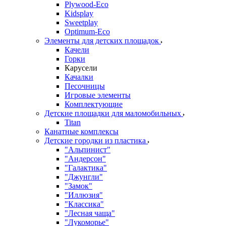
Plywood-Eco
Kidsplay
Sweetplay
Оptimum-Еco
Элементы для детских площадок
Качели
Горки
Карусели
Качалки
Песочницы
Игровые элементы
Комплектующие
Детские площадки для маломобильных
Titan
Канатные комплексы
Детские городки из пластика
"Альпинист"
"Андерсон"
"Галактика"
"Джунгли"
"Замок"
"Иллюзия"
"Классика"
"Лесная чаща"
"Лукоморье"