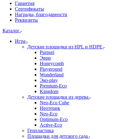
Гарантия
Сертификаты
Награды, благодарности
Реквизиты
Каталог
Игра
Детские площадки из HPL и HDPE
Purpuri
Эври
Honeycomb
Playground
Wonderland
Эко-play
Premium-Eco
Kingdom
Детские площадки из дерева
Neo-Eco Cube
Неотерик
Neo-Eco
Оptimum-Еco
Active-Eco
Геопластика
Площадки для детского сада