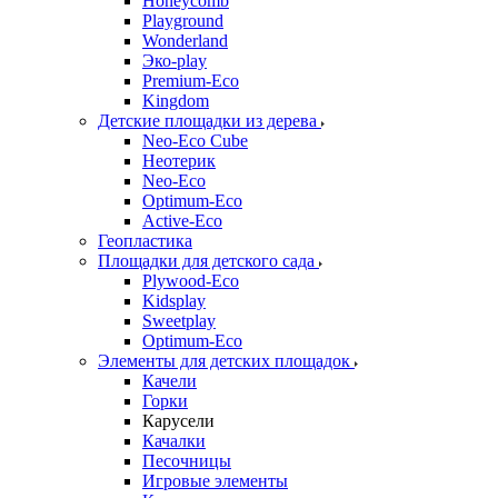
Honeycomb
Playground
Wonderland
Эко-play
Premium-Eco
Kingdom
Детские площадки из дерева
Neo-Eco Cube
Неотерик
Neo-Eco
Оptimum-Еco
Active-Eco
Геопластика
Площадки для детского сада
Plywood-Eco
Kidsplay
Sweetplay
Оptimum-Еco
Элементы для детских площадок
Качели
Горки
Карусели
Качалки
Песочницы
Игровые элементы