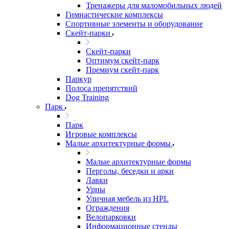
Тренажеры для маломобильных людей
Гимнастические комплексы
Спортивные элементы и оборудование
Скейт-парки
Скейт-парки
Оптимум скейт-парк
Премиум скейт-парк
Паркур
Полоса препятствий
Dog Training
Парк
Парк
Игровые комплексы
Малые архитектурные формы
Малые архитектурные формы
Перголы, беседки и арки
Лавки
Урны
Уличная мебель из HPL
Ограждения
Велопарковки
Информационные стенды