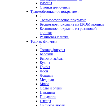
Вазоны
Стойки для сушки
Травмобезопасное покрытие
Травмобезопасное покрытие
Бесшовное покрытие из EPDM крошки
Бесшовное покрытие из резиновой
крошки
Резиновая плитка
Топиар фигуры
Топиар фигуры
Бабочки
Белки и зайцы
Буквы
Грибы
Лоси
Лошади
Медведи
Мячи
Ослы и олени
Павлины
Предметы
Птицы
Силуэты людей