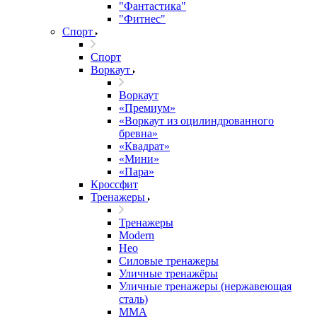
"Фантастика"
"Фитнес"
Спорт
Спорт
Воркаут
Воркаут
«Премиум»
«Воркаут из оцилиндрованного
бревна»
«Квадрат»
«Мини»
«Пара»
Кроссфит
Тренажеры
Тренажеры
Modern
Нео
Силовые тренажеры
Уличные тренажёры
Уличные тренажеры (нержавеющая
сталь)
ММА