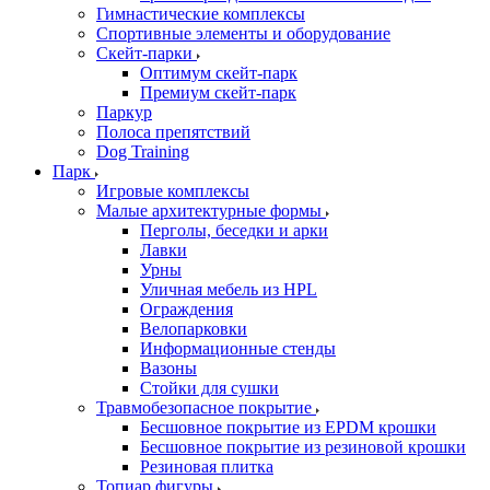
Гимнастические комплексы
Спортивные элементы и оборудование
Скейт-парки
Оптимум скейт-парк
Премиум скейт-парк
Паркур
Полоса препятствий
Dog Training
Парк
Игровые комплексы
Малые архитектурные формы
Перголы, беседки и арки
Лавки
Урны
Уличная мебель из HPL
Ограждения
Велопарковки
Информационные стенды
Вазоны
Стойки для сушки
Травмобезопасное покрытие
Бесшовное покрытие из EPDM крошки
Бесшовное покрытие из резиновой крошки
Резиновая плитка
Топиар фигуры