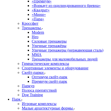
«Премиум»
«Воркаут из оцилиндрованного бревна»
«Квадрат»
«Мини»
«Пара»
Кроссфит
Тренажеры
Modern
Нео
Силовые тренажеры
Уличные тренажёры
Уличные тренажеры (нержавеющая сталь)
ММА
Тренажеры для маломобильных людей
Гимнастические комплексы
Спортивные элементы и оборудование
Скейт-парки
Оптимум скейт-парк
Премиум скейт-парк
Паркур
Полоса препятствий
Dog Training
Парк
Игровые комплексы
Малые архитектурные формы