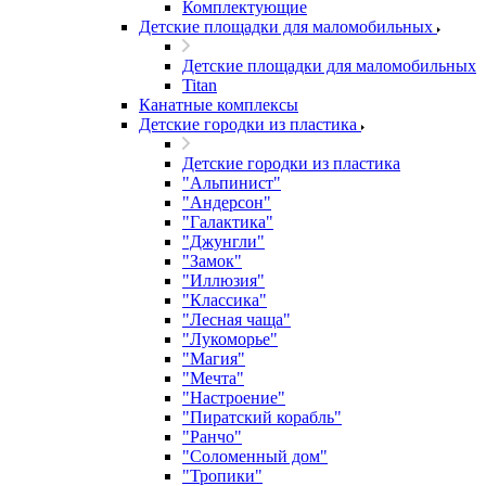
Комплектующие
Детские площадки для маломобильных
Детские площадки для маломобильных
Titan
Канатные комплексы
Детские городки из пластика
Детские городки из пластика
"Альпинист"
"Андерсон"
"Галактика"
"Джунгли"
"Замок"
"Иллюзия"
"Классика"
"Лесная чаща"
"Лукоморье"
"Магия"
"Мечта"
"Настроение"
"Пиратский корабль"
"Ранчо"
"Соломенный дом"
"Тропики"