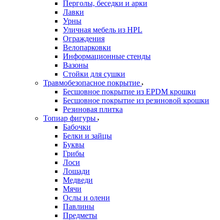
Перголы, беседки и арки
Лавки
Урны
Уличная мебель из HPL
Ограждения
Велопарковки
Информационные стенды
Вазоны
Стойки для сушки
Травмобезопасное покрытие
Бесшовное покрытие из EPDM крошки
Бесшовное покрытие из резиновой крошки
Резиновая плитка
Топиар фигуры
Бабочки
Белки и зайцы
Буквы
Грибы
Лоси
Лошади
Медведи
Мячи
Ослы и олени
Павлины
Предметы