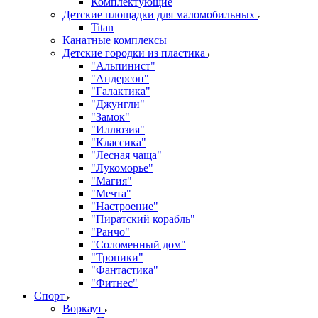
Комплектующие
Детские площадки для маломобильных
Titan
Канатные комплексы
Детские городки из пластика
"Альпинист"
"Андерсон"
"Галактика"
"Джунгли"
"Замок"
"Иллюзия"
"Классика"
"Лесная чаща"
"Лукоморье"
"Магия"
"Мечта"
"Настроение"
"Пиратский корабль"
"Ранчо"
"Соломенный дом"
"Тропики"
"Фантастика"
"Фитнес"
Спорт
Воркаут