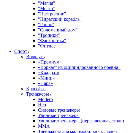
"Магия"
"Мечта"
"Настроение"
"Пиратский корабль"
"Ранчо"
"Соломенный дом"
"Тропики"
"Фантастика"
"Фитнес"
Спорт
Воркаут
«Премиум»
«Воркаут из оцилиндрованного бревна»
«Квадрат»
«Мини»
«Пара»
Кроссфит
Тренажеры
Modern
Нео
Силовые тренажеры
Уличные тренажёры
Уличные тренажеры (нержавеющая сталь)
ММА
Тренажеры для маломобильных людей