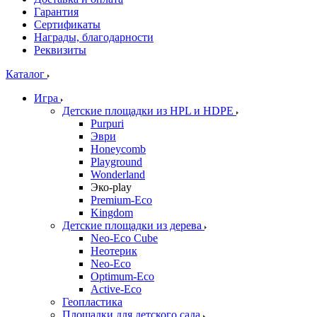
Гарантия
Сертификаты
Награды, благодарности
Реквизиты
Каталог
Игра
Детские площадки из HPL и HDPE
Purpuri
Эври
Honeycomb
Playground
Wonderland
Эко-play
Premium-Eco
Kingdom
Детские площадки из дерева
Neo-Eco Cube
Неотерик
Neo-Eco
Оptimum-Еco
Active-Eco
Геопластика
Площадки для детского сада