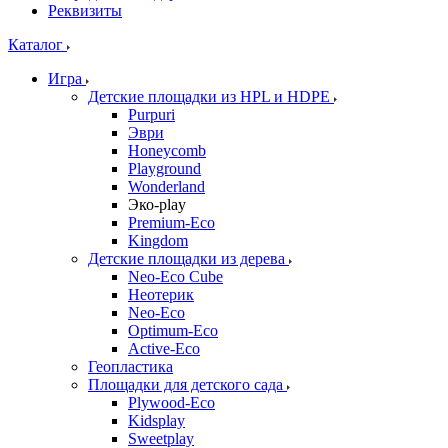
Реквизиты
Каталог
Игра
Детские площадки из HPL и HDPE
Purpuri
Эври
Honeycomb
Playground
Wonderland
Эко-play
Premium-Eco
Kingdom
Детские площадки из дерева
Neo-Eco Cube
Неотерик
Neo-Eco
Оptimum-Еco
Active-Eco
Геопластика
Площадки для детского сада
Plywood-Eco
Kidsplay
Sweetplay