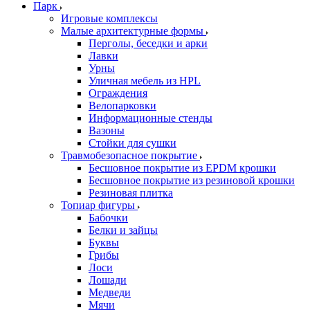
Парк
Игровые комплексы
Малые архитектурные формы
Перголы, беседки и арки
Лавки
Урны
Уличная мебель из HPL
Ограждения
Велопарковки
Информационные стенды
Вазоны
Стойки для сушки
Травмобезопасное покрытие
Бесшовное покрытие из EPDM крошки
Бесшовное покрытие из резиновой крошки
Резиновая плитка
Топиар фигуры
Бабочки
Белки и зайцы
Буквы
Грибы
Лоси
Лошади
Медведи
Мячи