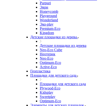
Purpuri
Эври
Honeycomb
Playground
Wonderland
Эко-play
Premium-Eco
Kingdom
Детские площадки из дерева
Детские площадки из дерева
Neo-Eco Cube
Неотерик
Neo-Eco
Оptimum-Еco
Active-Eco
Геопластика
Площадки для детского сада
Площадки для детского сада
Plywood-Eco
Kidsplay
Sweetplay
Оptimum-Еco
Элементы для детских площадок