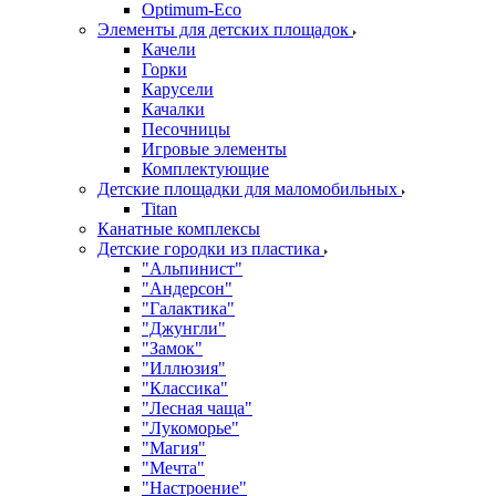
Оptimum-Еco
Элементы для детских площадок
Качели
Горки
Карусели
Качалки
Песочницы
Игровые элементы
Комплектующие
Детские площадки для маломобильных
Titan
Канатные комплексы
Детские городки из пластика
"Альпинист"
"Андерсон"
"Галактика"
"Джунгли"
"Замок"
"Иллюзия"
"Классика"
"Лесная чаща"
"Лукоморье"
"Магия"
"Мечта"
"Настроение"