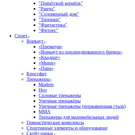
"Пиратский корабль"
"Ранчо"
"Соломенный дом"
"Тропики"
"Фантастика"
"Фитнес"
Спорт
Воркаут
«Премиум»
«Воркаут из оцилиндрованного бревна»
«Квадрат»
«Мини»
«Пара»
Кроссфит
Тренажеры
Modern
Нео
Силовые тренажеры
Уличные тренажёры
Уличные тренажеры (нержавеющая сталь)
ММА
Тренажеры для маломобильных людей
Гимнастические комплексы
Спортивные элементы и оборудование
Скейт-парки