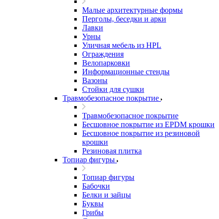
Малые архитектурные формы
Перголы, беседки и арки
Лавки
Урны
Уличная мебель из HPL
Ограждения
Велопарковки
Информационные стенды
Вазоны
Стойки для сушки
Травмобезопасное покрытие
Травмобезопасное покрытие
Бесшовное покрытие из EPDM крошки
Бесшовное покрытие из резиновой
крошки
Резиновая плитка
Топиар фигуры
Топиар фигуры
Бабочки
Белки и зайцы
Буквы
Грибы