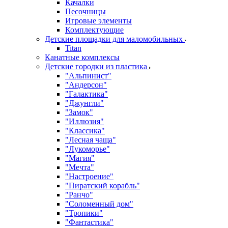
Качалки
Песочницы
Игровые элементы
Комплектующие
Детские площадки для маломобильных
Titan
Канатные комплексы
Детские городки из пластика
"Альпинист"
"Андерсон"
"Галактика"
"Джунгли"
"Замок"
"Иллюзия"
"Классика"
"Лесная чаща"
"Лукоморье"
"Магия"
"Мечта"
"Настроение"
"Пиратский корабль"
"Ранчо"
"Соломенный дом"
"Тропики"
"Фантастика"