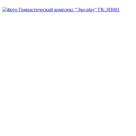
В наличии
Арт.
ГК.ЭП001
Заказать
Запросить КП
Скачать DWG
Запросить 3D
Спросите все, что вам нужно, у менеджера:
8-800-707-64-70