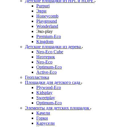
Детские площадки из HPL и HDPE
Purpuri
Эври
Honeycomb
Playground
Wonderland
Эко-play
Premium-Eco
Kingdom
Детские площадки из дерева
Neo-Eco Cube
Неотерик
Neo-Eco
Оptimum-Еco
Active-Eco
Геопластика
Площадки для детского сада
Plywood-Eco
Kidsplay
Sweetplay
Оptimum-Еco
Элементы для детских площадок
Качели
Горки
Карусели