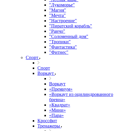
"Лукоморье"
"Магия"
"Мечта"
"Настроение"
"Пиратский корабль"
"Ранчо"
"Соломенный дом"
"Тропики"
"Фантастика"
"Фитнес"
Спорт
Спорт
Воркаут
Воркаут
«Премиум»
«Воркаут из оцилиндрованного
бревна»
«Квадрат»
«Мини»
«Пара»
Кроссфит
Тренажеры