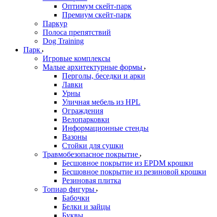
Оптимум скейт-парк
Премиум скейт-парк
Паркур
Полоса препятствий
Dog Training
Парк
Игровые комплексы
Малые архитектурные формы
Перголы, беседки и арки
Лавки
Урны
Уличная мебель из HPL
Ограждения
Велопарковки
Информационные стенды
Вазоны
Стойки для сушки
Травмобезопасное покрытие
Бесшовное покрытие из EPDM крошки
Бесшовное покрытие из резиновой крошки
Резиновая плитка
Топиар фигуры
Бабочки
Белки и зайцы
Буквы