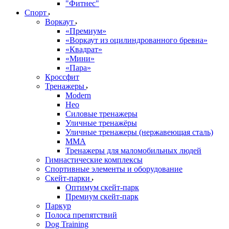
"Фитнес"
Спорт
Воркаут
«Премиум»
«Воркаут из оцилиндрованного бревна»
«Квадрат»
«Мини»
«Пара»
Кроссфит
Тренажеры
Modern
Нео
Силовые тренажеры
Уличные тренажёры
Уличные тренажеры (нержавеющая сталь)
ММА
Тренажеры для маломобильных людей
Гимнастические комплексы
Спортивные элементы и оборудование
Скейт-парки
Оптимум скейт-парк
Премиум скейт-парк
Паркур
Полоса препятствий
Dog Training